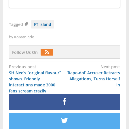
Tagged
FT Island
by
Koreanindo
Follow Us On
Post
Previous post
Next post
SHINee’s “original flavour”
‘Rape-dol’ Accuser Retracts
navigation
shown. Friendly
Allegations, Turns Herself
interactions made 3000
in
fans scream crazily