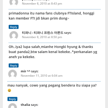
November 8, 2010 at 8:43 pm
primadonna itu nama fans clubnya FTIsland, honggi
kan member FTI jdi bkan prim dong~
Reply
티파니 - 티파니 프린스 아몬드
says:
November 8, 2010 at 8:50 pm
Oh..iya2 lupa salah,mianhe Hongki hyung & thanks
buat panda2,btw salam kenal kekeke..*perkanalan yg
aneh ya kekeke.
Reply
mir ^^
says:
November 11, 2010 at 6:04 am
mau nanyak, cowo yang pegang bendera itu siapa ya?
Reply
thalia
says: