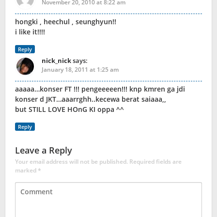
November 20, 2010 at 8:22 am
hongki , heechul , seunghyun!!
i like it!!!!
Reply
nick_nick
says:
January 18, 2011 at 1:25 am
aaaaa…konser FT !!! pengeeeeen!!! knp kmren ga jdi
konser d JKT…aaarrghh..kecewa berat saiaaa,,
but STILL LOVE HOnG KI oppa ^^
Reply
Leave a Reply
Your email address will not be published.
Required fields are
marked
*