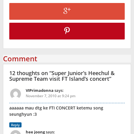
Comment
12 thoughts on “
Super Junior’s Heechul &
Supreme Team visit FT Island’s concert
”
VIPrimadonna
says:
November 7, 2010 at 9:24 pm
aaaaaa mau dtg ke FTI CONCERT ketemu song
seunghyun :3
Reply
hee joong
says: