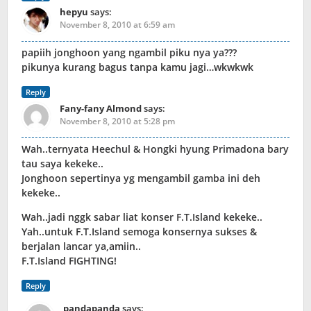
hepyu
says:
November 8, 2010 at 6:59 am
papiih jonghoon yang ngambil piku nya ya???
pikunya kurang bagus tanpa kamu jagi…wkwkwk
Reply
Fany-fany Almond
says:
November 8, 2010 at 5:28 pm
Wah..ternyata Heechul & Hongki hyung Primadona bary
tau saya kekeke..
Jonghoon sepertinya yg mengambil gamba ini deh
kekeke..
Wah..jadi nggk sabar liat konser F.T.Island kekeke..
Yah..untuk F.T.Island semoga konsernya sukses &
berjalan lancar ya,amiin..
F.T.Island FIGHTING!
Reply
pandapanda
says: