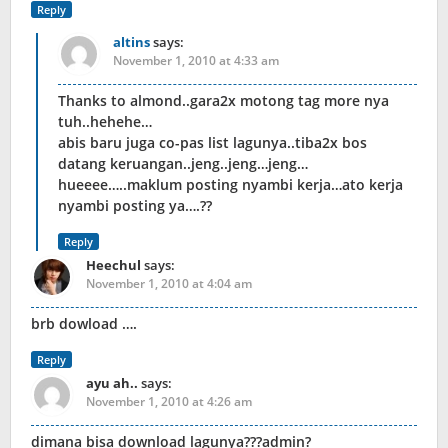
Reply
altins
says:
November 1, 2010 at 4:33 am
Thanks to almond..gara2x motong tag more nya
tuh..hehehe…
abis baru juga co-pas list lagunya..tiba2x bos
datang keruangan..jeng..jeng…jeng…
hueeee…..maklum posting nyambi kerja…ato kerja
nyambi posting ya….??
Reply
Heechul
says:
November 1, 2010 at 4:04 am
brb dowload ….
Reply
ayu ah..
says:
November 1, 2010 at 4:26 am
dimana bisa download lagunya???admin?