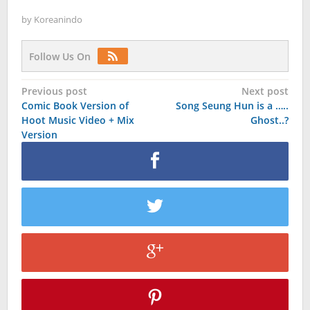
by
Koreanindo
Follow Us On
Post
Previous post
Next post
Comic Book Version of
Song Seung Hun is a …..
navigation
Hoot Music Video + Mix
Ghost..?
Version