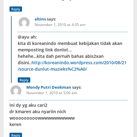
Reply
altins
says:
November 1, 2010 at 4:35 am
@ayu ah:
kita di koreanindo membuat kebijakan tidak akan
memposting link donlot…
hehehe…kita dah pernah bahas abis2xan
disini..
http://koreanindo.wordpress.com/2010/08/21
/source-dunlut-muzieks%C2%A0/
Reply
Mondy Putri Deokman
says:
November 1, 2010 at 5:00 am
ini dy yg aku cari2
dr kmaren aku nyariin nich
wooooooooowwwwwwwwwww
keren
Reply