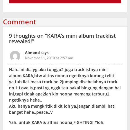
Comment
9 thoughts on “
KARA’s mini album tracklist
revealed!
”
Almond
says:
November 1, 2010 at 2:57 am
Nah..ini dia yg aku tunggu2 juga tracklistnya mini
album KARA,btw altins noona ngetiknya kurang teliti
ya,tuh liat masa track no.2Jumping disebelahnya track
no.1 Love Is,pasti yg nggk tau bakal bingung dengan hal
ini,tapi tidak apa2lah klo noona memang terburu2
ngetiknya hehe..
Aku hanya mengkritik dikit loh ya,jangan diambil hati
banget hehe..peace..V
Yah..untuk KARA & altins noona,FIGHTING! *loh.