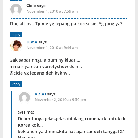
Cicie
says:
November 1, 2010 at 7:59 am
Thx, altins.. Tp nie yg jepang pa korea sie. Yg jpng ya?
Reply
Hime
says:
November 1, 2010 at 9:44 am
Gak sabar nngu album ny kluar….
mmpir ya nton varietyshow dsini..
@cicie yg jepang deh kykny..
Reply
altins
says:
November 2, 2010 at 9:50 pm
@Hime:
Di beritanya jelas-jelas dibilang comeback untuk di
Korea kok…
kok aneh ya..hmm..kita liat aja ntar deh tanggal 21
Nov-nya.