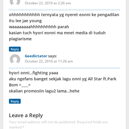
October 22, 2010 at 2:26 am
ohhhhhhhhhhh ternyata yg nyeret eonni ke pengadilan
itu lee jae young
waaaaaaaahhhhhhhhhh parah
kasian tuch hyori eonni ma mnet media di tuduh
plagiarisme
Reply
Geedictator
says:
October 22, 2010 at 11:26 am
hyori onni…fighting yaaa
aku ngefans banget sekjak lagu onni yg All Star ft.Park
Bom >____<
skalian promosiin lagu2 lama…hehe
Reply
Leave a Reply
Your email address will not be published.
Required fields are
marked
*