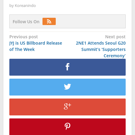
by
Koreanindo
Follow Us On
Post
Previous post
Next post
JYJ is US Billboard Release
2NE1 Attends Seoul G20
navigation
of The Week
Summit’s ‘Supporters
Ceremony’