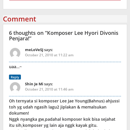
Comment
6 thoughts on “
Komposer Lee Hyori Divonis
Penjara!
”
meLoVeSJ
says:
October 21, 2010 at 11:22 am
uaa…~
Reply
Shin Je Mi
says:
October 21, 2010 at 11:46 am
Oh ternyata si komposer Lee Jae Young(Bahnus) ahjussi
toh yg udah ngasih lagu2 jiplakan & memalsukan
dokumen!
Nggk nyangka gw,padahal komposer kok bisa sejahat
itu sih,komposer yg lain aja nggk kayak gitu.