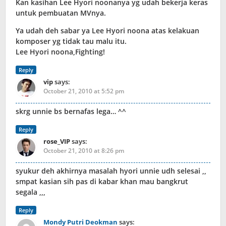
Kan kasihan Lee Hyori noonanya yg udah bekerja keras
untuk pembuatan MVnya.
Ya udah deh sabar ya Lee Hyori noona atas kelakuan
komposer yg tidak tau malu itu.
Lee Hyori noona,Fighting!
Reply
vip
says:
October 21, 2010 at 5:52 pm
skrg unnie bs bernafas lega… ^^
Reply
rose_VIP
says:
October 21, 2010 at 8:26 pm
syukur deh akhirnya masalah hyori unnie udh selesai ,,
smpat kasian sih pas di kabar khan mau bangkrut
segala ,,,
Reply
Mondy Putri Deokman
says: