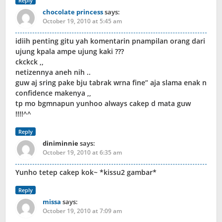
Reply
chocolate princess
says:
October 19, 2010 at 5:45 am
idiih penting gitu yah komentarin pnampilan orang dari
ujung kpala ampe ujung kaki ???
ckckck ,,
netizennya aneh nih ..
guw aj sring pake bju tabrak wrna fine” aja slama enak n
confidence makenya ,,
tp mo bgmnapun yunhoo always cakep d mata guw
!!!!^^
Reply
diniminnie
says:
October 19, 2010 at 6:35 am
Yunho tetep cakep kok~ *kissu2 gambar*
Reply
missa
says:
October 19, 2010 at 7:09 am