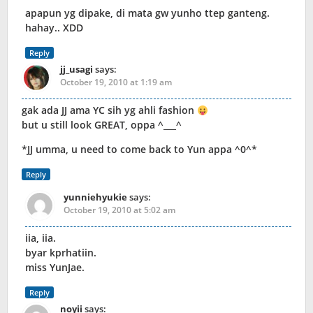
apapun yg dipake, di mata gw yunho ttep ganteng.
hahay.. XDD
Reply
jj_usagi
says:
October 19, 2010 at 1:19 am
gak ada JJ ama YC sih yg ahli fashion
but u still look GREAT, oppa ^___^
*JJ umma, u need to come back to Yun appa ^0^*
Reply
yunniehyukie
says:
October 19, 2010 at 5:02 am
iia, iia.
byar kprhatiin.
miss YunJae.
Reply
noyii
says: