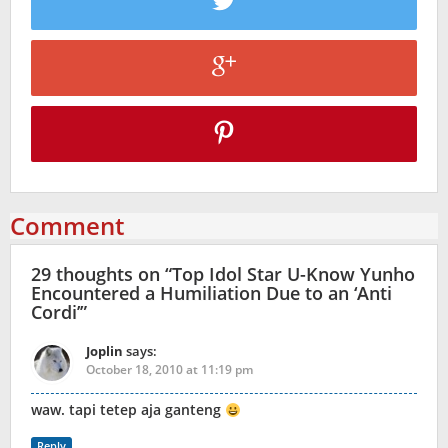
Comment
29 thoughts on “
Top Idol Star U-Know Yunho
Encountered a Humiliation Due to an ‘Anti
Cordi’
”
Joplin
says:
October 18, 2010 at 11:19 pm
waw. tapi tetep aja ganteng
Reply