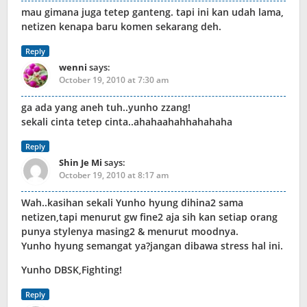
mau gimana juga tetep ganteng. tapi ini kan udah lama,
netizen kenapa baru komen sekarang deh.
Reply
wenni
says:
October 19, 2010 at 7:30 am
ga ada yang aneh tuh..yunho zzang!
sekali cinta tetep cinta..ahahaahahhahahaha
Reply
Shin Je Mi
says:
October 19, 2010 at 8:17 am
Wah..kasihan sekali Yunho hyung dihina2 sama
netizen,tapi menurut gw fine2 aja sih kan setiap orang
punya stylenya masing2 & menurut moodnya.
Yunho hyung semangat ya?jangan dibawa stress hal ini.
Yunho DBSK,Fighting!
Reply