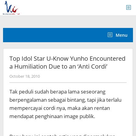
Skip
to
content
Menu
Top Idol Star U-Know Yunho Encountered
a Humiliation Due to an ‘Anti Cordi’
by
October 18, 2010
Koreanindo
Tak peduli sudah berapa lama seseorang
berpengalaman sebagai bintang, tapi jika terlalu
mempercayai cordi nya, maka akan rentan
mendapat penghinaan image publik.