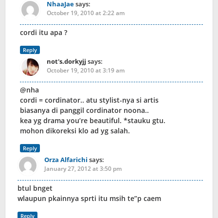
NhaaJae
says:
October 19, 2010 at 2:22 am
cordi itu apa ?
Reply
not's.dorkyjj
says:
October 19, 2010 at 3:19 am
@nha
cordi = cordinator.. atu stylist-nya si artis
biasanya di panggil cordinator noona..
kea yg drama you’re beautiful. *stauku gtu.
mohon dikoreksi klo ad yg salah.
Reply
Orza Alfarichi
says:
January 27, 2012 at 3:50 pm
btul bnget
wlaupun pkainnya sprti itu msih te”p caem
Reply