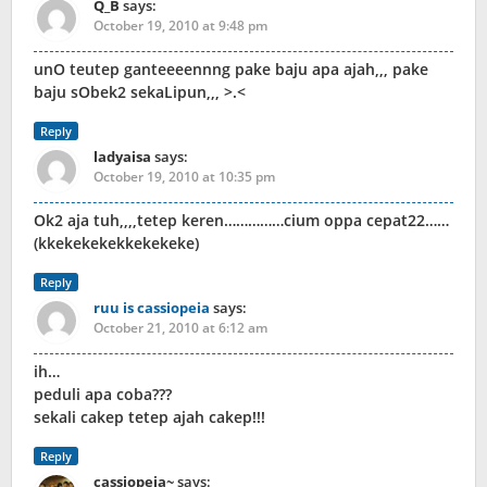
Q_B
says:
October 19, 2010 at 9:48 pm
unO teutep ganteeeennng pake baju apa ajah,,, pake
baju sObek2 sekaLipun,,, >.<
Reply
ladyaisa
says:
October 19, 2010 at 10:35 pm
Ok2 aja tuh,,,,tetep keren……………cium oppa cepat22……
(kkekekekekkekekeke)
Reply
ruu is cassiopeia
says:
October 21, 2010 at 6:12 am
ih…
peduli apa coba???
sekali cakep tetep ajah cakep!!!
Reply
cassiopeia~
says: