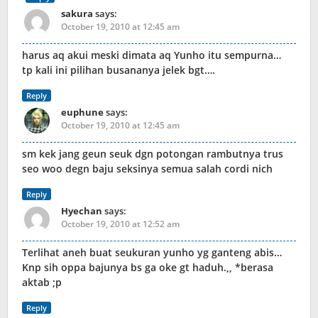
sakura
says:
October 19, 2010 at 12:45 am
harus aq akui meski dimata aq Yunho itu sempurna…
tp kali ini pilihan busananya jelek bgt….
Reply
euphune
says:
October 19, 2010 at 12:45 am
sm kek jang geun seuk dgn potongan rambutnya trus
seo woo degn baju seksinya semua salah cordi nich
Reply
Hyechan
says:
October 19, 2010 at 12:52 am
Terlihat aneh buat seukuran yunho yg ganteng abis…
Knp sih oppa bajunya bs ga oke gt haduh.,, *berasa
aktab ;p
Reply