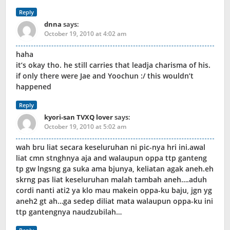
Reply
dnna
says:
October 19, 2010 at 4:02 am
haha
it’s okay tho. he still carries that leadja charisma of his.
if only there were Jae and Yoochun :/ this wouldn’t
happened
Reply
kyori-san TVXQ lover
says:
October 19, 2010 at 5:02 am
wah bru liat secara keseluruhan ni pic-nya hri ini.awal
liat cmn stnghnya aja and walaupun oppa ttp ganteng
tp gw lngsng ga suka ama bjunya, keliatan agak aneh.eh
skrng pas liat keseluruhan malah tambah aneh….aduh
cordi nanti ati2 ya klo mau makein oppa-ku baju, jgn yg
aneh2 gt ah…ga sedep diliat mata walaupun oppa-ku ini
ttp gantengnya naudzubilah…