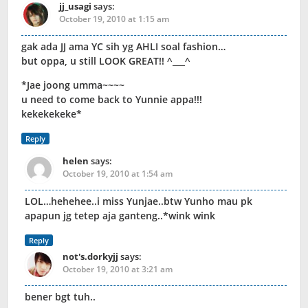
jj_usagi
says:
October 19, 2010 at 1:15 am
gak ada JJ ama YC sih yg AHLI soal fashion…
but oppa, u still LOOK GREAT!! ^___^
*Jae joong umma~~~~
u need to come back to Yunnie appa!!!
kekekekeke*
Reply
helen
says:
October 19, 2010 at 1:54 am
LOL…hehehee..i miss Yunjae..btw Yunho mau pk
apapun jg tetep aja ganteng..*wink wink
Reply
not's.dorkyjj
says:
October 19, 2010 at 3:21 am
bener bgt tuh..