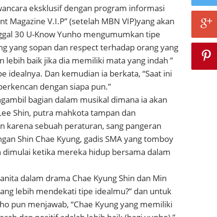
ncara eksklusif dengan program informasi
t Magazine V.I.P” (setelah MBN VIP)yang akan
anggal 30 U-Know Yunho mengumumkan tipe
ang yang sopan dan respect terhadap orang yang
an lebih baik jika dia memiliki mata yang indah ”
e idealnya. Dan kemudian ia berkata, “Saat ini
 berkencan dengan siapa pun.”
ngambil bagian dalam musikal dimana ia akan
Lee Shin, putra mahkota tampan dan
karena sebuah peraturan, sang pangeran
gan Shin Chae Kyung, gadis SMA yang tomboy
un dimulai ketika mereka hidup bersama dalam
 wanita dalam drama Chae Kyung Shin dan Min
ang lebih mendekati tipe idealmu?” dan untuk
nho pun menjawab, “Chae Kyung yang memiliki