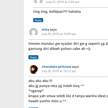
July 31, 2010 at 2:44 am
ting ting, kelilipan??? hahaha
Reply
mita
says:
July 28, 2010 at 10:09 pm
hmmm mundur gw nyadar diri gw g seperti yg 
gantung diri dibwh pohon cabe ah =))
Reply
chocolate princess
says:
July 28, 2010 at 10:12 pm
aku aku aku !!!
aku jg punya mta yg indah koq ^^
*ngarep*
knapa yah smua seleb klo d tanya wanita ideal ps
haaah yunho miss u ^^