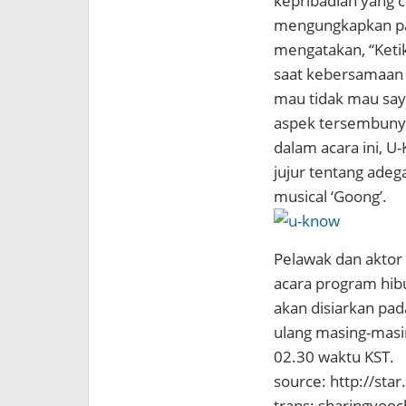
kepribadian yang ce
mengungkapkan pa
mengatakan, “Ketik
saat kebersamaan d
mau tidak mau say
aspek tersembunyi 
dalam acara ini, U
jujur tentang ade
musical ‘Goong’.
Pelawak dan akto
acara program hib
akan disiarkan pad
ulang masing-masin
02.30 waktu KST.
source: http://star
trans: sharingyoo