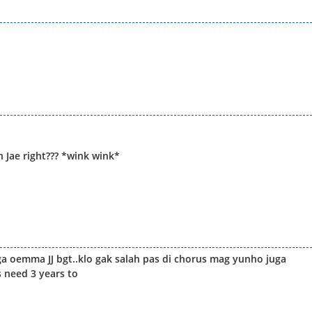
 Jae right??? *wink wink*
ga oemma JJ bgt..klo gak salah pas di chorus mag yunho juga
s need 3 years to