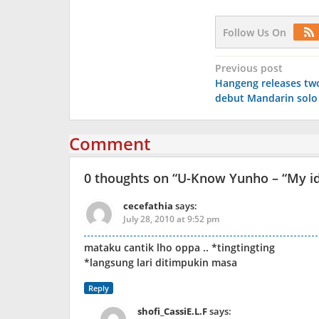
Follow Us On
Post
Previous post
Hangeng releases tw
navigation
debut Mandarin solo
Comment
0 thoughts on “
U-Know Yunho – “My id
cecefathia
says:
July 28, 2010 at 9:52 pm
mataku cantik lho oppa .. *tingtingting
*langsung lari ditimpukin masa
Reply
shofi_CassiE.L.F
says: