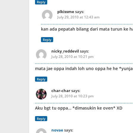
Reply
plkissme
says:
July 29, 2010 at 12:43 am
kan ada pepatah bilang dari mata turun ke h
Reply
nicky_reddevil
says:
July 28, 2010 at 10:21 pm
mata jae oppa indah loh uno oppa he he *yunj
Reply
char-char
says:
July 28, 2010 at 10:23 pm
Aku bgt tu oppa… *dimasukin ke oven* XD
Reply
novae
says: