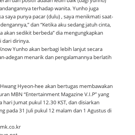
rah dan positif adalah lebih baik (bagi yunho) ”
ndangannya terhadap wanita. Yunho juga
a saya punya pacar (dulu) , saya menikmati saat-
engannya,” dan “Ketika aku sedang jatuh cinta,
a akan sedikit berbeda” dia mengungkapkan
dari dirinya.
-Know Yunho akan berbagi lebih lanjut secara
gan-adegan menarik dan pengalamannya berlatih
r Hwang Hyeon-hee akan bertugas membawakan
uran MBN “Entertainment Magazine V.I.P” yang
a hari Jumat pukul 12.30 KST, dan disiarkan
g pada 31 Juli pukul 12 malam dan 1 Agustus di
.mk.co.kr
chun.net