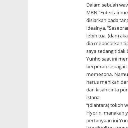
Dalam sebuah wawa
MBN “Entertainmen
disiarkan pada t
idealnya, “Seseor
lebih tua, (dan) ak
dia mebocorkan tip
saya sedang tidak
Yunho saat ini me
berperan sebagai 
memesona. Namun 
harus menikah den
dan kisah cinta p
istana.
“(diantara) tokoh
Hyorin, manakah y
pertanyaan ini Yu