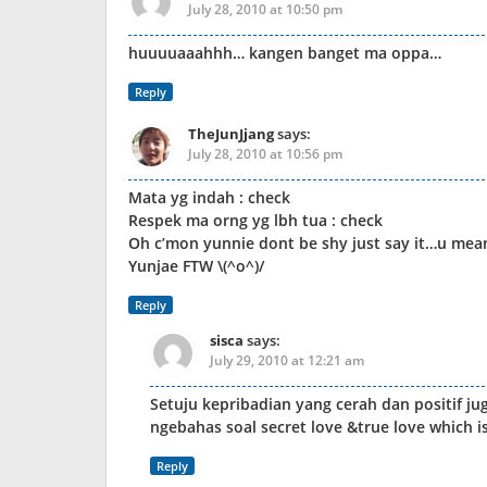
July 28, 2010 at 10:50 pm
huuuuaaahhh… kangen banget ma oppa…
Reply
TheJunJjang
says:
July 28, 2010 at 10:56 pm
Mata yg indah : check
Respek ma orng yg lbh tua : check
Oh c’mon yunnie dont be shy just say it…u mean
Yunjae FTW \(^o^)/
Reply
sisca
says:
July 29, 2010 at 12:21 am
Setuju kepribadian yang cerah dan positif ju
ngebahas soal secret love &true love which i
Reply