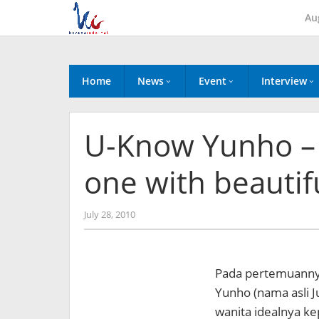
Skip
Au
to
content
Home
News
Event
Interview
U-Know Yunho – 
one with beautif
by
July 28, 2010
Koreanindo
Pada pertemuanny
Yunho (nama asli 
wanita idealnya ke