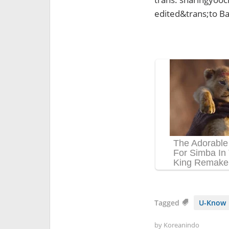
edited&trans;to Ba
Tagged
U-Know
by
Koreanindo