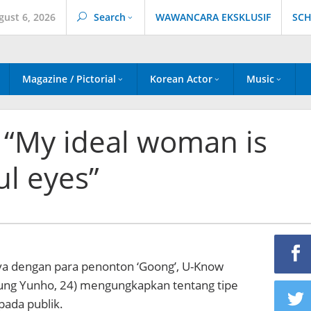
gust 6, 2026
Search
WAWANCARA EKSKLUSIF
SCH
Magazine / Pictorial
Korean Actor
Music
“My ideal woman is
ul eyes”
a dengan para penonton ‘Goong’, U-Know
Jung Yunho, 24) mengungkapkan tentang tipe
pada publik.