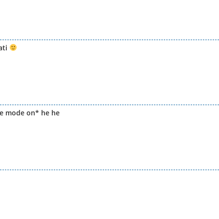
ati
ae mode on* he he