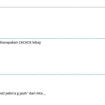
diharapakan CKCKCK lebay
ti jwbn’a g jauh” dari mta ,,