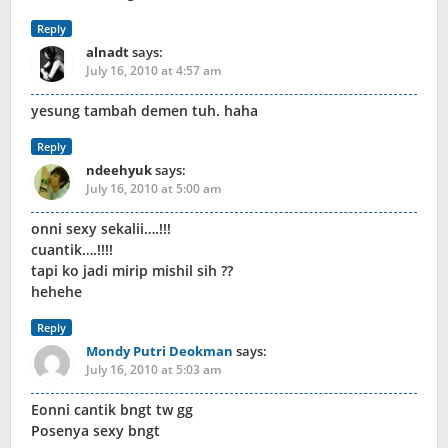
Reply
alnadt
says:
July 16, 2010 at 4:57 am
yesung tambah demen tuh. haha
Reply
ndeehyuk
says:
July 16, 2010 at 5:00 am
onni sexy sekalii….!!!
cuantik….!!!!
tapi ko jadi mirip mishil sih ??
hehehe
Reply
Mondy Putri Deokman
says:
July 16, 2010 at 5:03 am
Eonni cantik bngt tw gg
Posenya sexy bngt