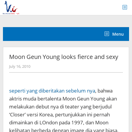
Skip
to
content
Menu
Moon Geun Young looks fierce and sexy
by
July 16, 2010
Koreanindo
seperti yang diberitakan sebelum nya
, bahwa
aktris muda bertalenta Moon Geun Young akan
melakukan debut nya di teater yang berjudul
‘Closer’ versi Korea, pertunjukkan ini pernah
dimainkan di LOndon pada 1997, dan Moon
kelihatan berbeda dengan image dia yang biasa,