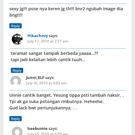
sexy jg!!! pose nya keren jg th!!! bnr2 ngubah image dia
bngt!!!
Reply
Hikachovy
says:
July 17, 2010 at 2:51 am
teramat sangat tampak berbeda yaaaa…??
tapi jadi kelaitan lebih cantik tuuh…
Reply
Junni_ELF
says:
July 16, 2010 at 4:03 am
Unnie cantik banget. Yesung oppa psti tambah naksir. .
Tpi ak ga suka potongan rmbutnya. Heheehe.
Gud lack bwt pertunjukannya. . .
Reply
heebumie
says:
July 16, 2010 at 6:59 am