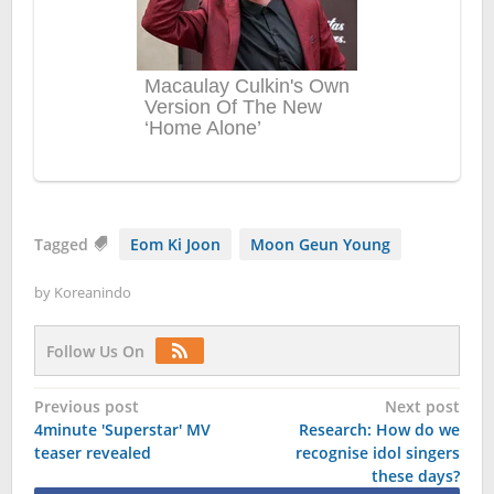
Tagged
Eom Ki Joon
Moon Geun Young
by
Koreanindo
Follow Us On
Post
Previous post
Next post
4minute 'Superstar' MV
Research: How do we
navigation
teaser revealed
recognise idol singers
these days?