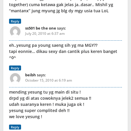
together) cuma ketawa gak jelas ja..dasar.. Mishil yg
“mantanx” jung myung jg blg dy mgy usia tua LoL
Reply
ss501 be the one
says:
July 20, 2010 at 6:37 am
eh..yesung pa young saeng sih yg ma MGY??
tapi eonnie… dikau sexy dan cantik plus keren banget
^0^
Reply
beibh
says:
October 15, 2010 at 6:19 am
mending yesung tu yg main di situ !
drpd yg di atas cowoknya jelek2 semua !!
udah suaranya keren ! muka juga ok !
yesung super complited deh !!
we love yesung !
Reply