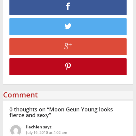
Comment
0 thoughts on “
Moon Geun Young looks
fierce and sexy
”
liechien
says:
July 16, 2010 at 4:02 am