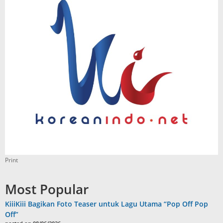
Print
Most Popular
KiiiKiii Bagikan Foto Teaser untuk Lagu Utama “Pop Off Pop
Off”