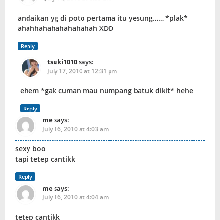
andaikan yg di poto pertama itu yesung…… *plak*
ahahhahahahahahahah XDD
Reply
tsuki1010
says:
July 17, 2010 at 12:31 pm
ehem *gak cuman mau numpang batuk dikit* hehe
Reply
me
says:
July 16, 2010 at 4:03 am
sexy boo
tapi tetep cantikk
Reply
me
says:
July 16, 2010 at 4:04 am
tetep cantikk