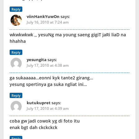
Reply
viinHankYuwOn
says:
July 16, 2010 at 7:24 am
wkwkwkwk ,, yesuNg ma young saeng gigiT jaRi liaD na
hhahha
Reply
yesungita
says:
July 17, 2010 at 4:38 am
ga sukaaaaa…eonni kyk tante2 girang…
yesung spertinya ga suka ngliat ini…
Reply
kutukupret
says:
July 17, 2010 at 4:39 am
coba gw jadi cowok yg di foto itu
enak bgt dah ckckckck
Reply