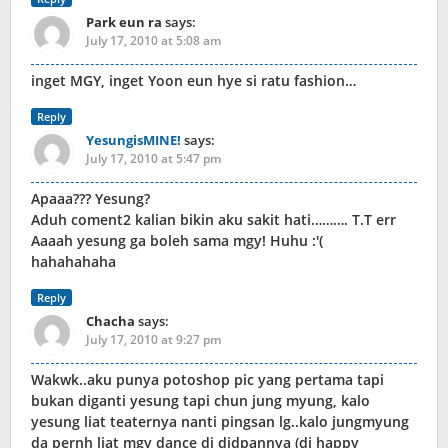
Park eun ra
says:
July 17, 2010 at 5:08 am
inget MGY, inget Yoon eun hye si ratu fashion…
Reply
YesungisMINE!
says:
July 17, 2010 at 5:47 pm
Apaaa??? Yesung?
Aduh coment2 kalian bikin aku sakit hati………. T.T err
Aaaah yesung ga boleh sama mgy! Huhu :'(
hahahahaha
Reply
Chacha
says:
July 17, 2010 at 9:27 pm
Wakwk..aku punya potoshop pic yang pertama tapi
bukan diganti yesung tapi chun jung myung, kalo
yesung liat teaternya nanti pingsan lg..kalo jungmyung
da pernh liat mgy dance di didpannya (di happy