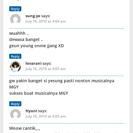
Reply
sung.ye
says:
July 16, 2010 at 4:04 am
wuahhh ..
dewasa banget ..
geun young onnie jjang XD
Reply
lovarani
says:
July 16, 2010 at 4:05 am
gw yakin banget si yesung pasti nonton musicalnya
MGY
sukses buat musicalnya MGY
Reply
HyunI
says:
July 16, 2010 at 4:05 am
Woow cantik,,,,