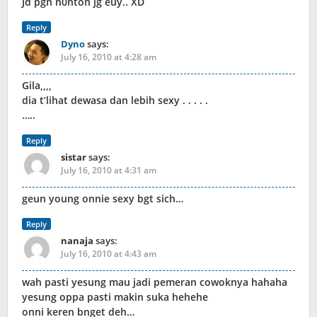
Jd pgn n0nton jg euy.. XD
Reply
Dyno
says:
July 16, 2010 at 4:28 am
Gila,,,,
dia t’lihat dewasa dan lebih sexy . . . . .
…..
Reply
sistar
says:
July 16, 2010 at 4:31 am
geun young onnie sexy bgt sich…
Reply
nanaja
says:
July 16, 2010 at 4:43 am
wah pasti yesung mau jadi pemeran cowoknya hahaha
yesung oppa pasti makin suka hehehe
onni keren bnget deh…