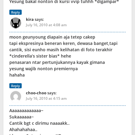
Yesung bakal nonton di kursi vvip tuhhh *digampar*
Reply
kira
says:
July 16, 2010 at 4:08 am
moon geunyoung diapain aja tetep cakep
tapi ekspresinya beneran keren, dewasa banget,tapi
cantik, sisi eunho masih kelihatan di foto terakhir
*cinderella’s sister bias* hehe
penasaran ntar pertunjukannya kayak gimana
yesung wajib nonton premiernya
hahaha
Reply
choo-choo
says:
July 16, 2010 at 4:15 am
Aaaaaaaaaaaaa~
Sukaaaaaa~
Cantik bgt c dirimu naaaakk..
Ahahahahaa..