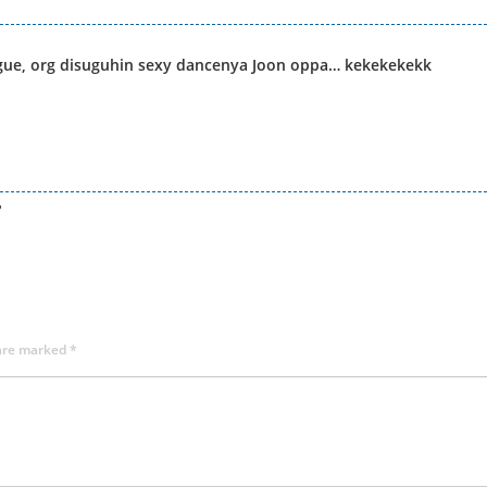
g gue, org disuguhin sexy dancenya Joon oppa… kekekekekk
?
 are marked
*