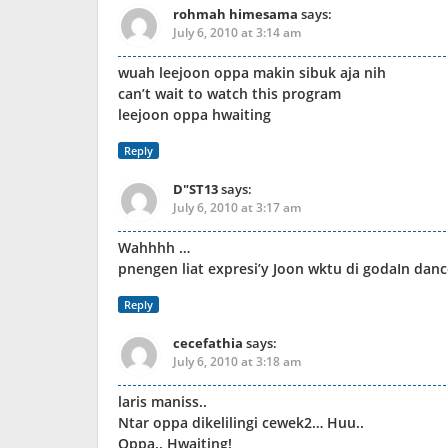
rohmah himesama
says:
July 6, 2010 at 3:14 am
wuah leejoon oppa makin sibuk aja nih
can’t wait to watch this program
leejoon oppa hwaiting
Reply
D"ST13
says:
July 6, 2010 at 3:17 am
Wahhhh …
pnengen liat expresi’y Joon wktu di godaIn dance
Reply
cecefathia
says:
July 6, 2010 at 3:18 am
laris maniss..
Ntar oppa dikelilingi cewek2… Huu..
Oppa.. Hwaiting!