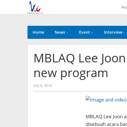
Skip
Au
to
content
Home
News
Event
Interview
MBLAQ Lee Joon 
new program
by
July 6, 2010
Koreanindo
MBLAQ Lee Joon 
disebuah acara baru