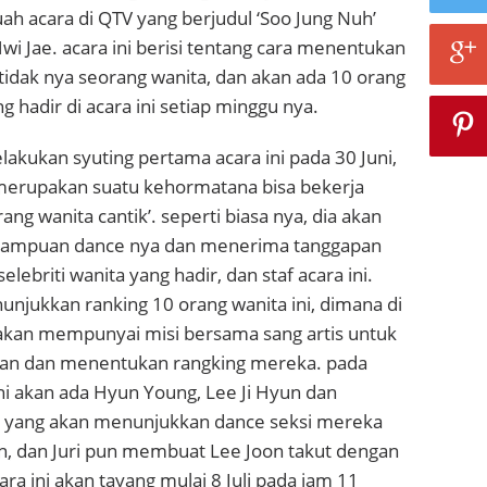
h acara di QTV yang berjudul ‘Soo Jung Nuh’
 Jae. acara ini berisi tentang cara menentukan
 tidak nya seorang wanita, dan akan ada 10 orang
ng hadir di acara ini setiap minggu nya.
akukan syuting pertama acara ini pada 30 Juni,
erupakan suatu kehormatana bisa bekerja
ng wanita cantik’. seperti biasa nya, dia akan
ampuan dance nya dan menerima tanggapan
elebriti wanita yang hadir, dan staf acara ini.
njukkan ranking 10 orang wanita ini, dimana di
 akan mempunyai misi bersama sang artis untuk
ian dan menentukan rangking mereka. pada
ni akan ada Hyun Young, Lee Ji Hyun dan
i yang akan menunjukkan dance seksi mereka
n, dan Juri pun membuat Lee Joon takut dengan
ara ini akan tayang mulai 8 Juli pada jam 11