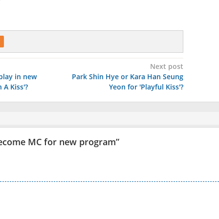
Next post
play in new
Park Shin Hye or Kara Han Seung
 A Kiss'?
Yeon for 'Playful Kiss'?
become MC for new program
”