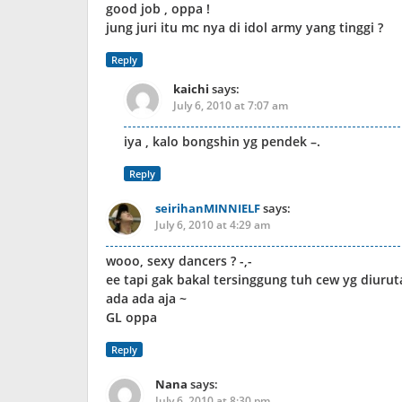
good job , oppa !
jung juri itu mc nya di idol army yang tinggi ?
Reply
kaichi
says:
July 6, 2010 at 7:07 am
iya , kalo bongshin yg pendek –.
Reply
seirihanMINNIELF
says:
July 6, 2010 at 4:29 am
wooo, sexy dancers ? -,-
ee tapi gak bakal tersinggung tuh cew yg diurut
ada ada aja ~
GL oppa
Reply
Nana
says:
July 6, 2010 at 8:30 pm