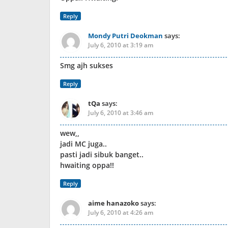
Reply
Mondy Putri Deokman
says:
July 6, 2010 at 3:19 am
Smg ajh sukses
Reply
tQa
says:
July 6, 2010 at 3:46 am
wew,,
jadi MC juga..
pasti jadi sibuk banget..
hwaiting oppa!!
Reply
aime hanazoko
says:
July 6, 2010 at 4:26 am