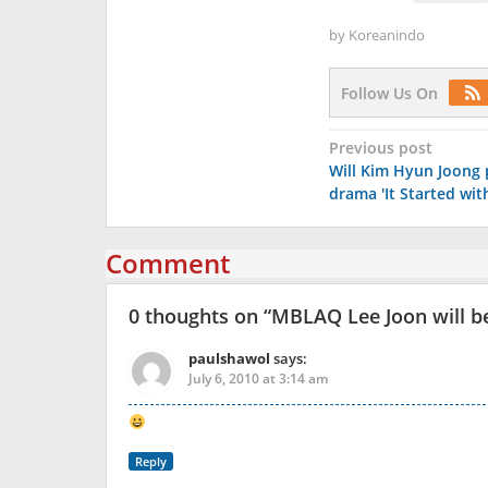
by
Koreanindo
Follow Us On
Post
Previous post
Will Kim Hyun Joong 
navigation
drama 'It Started with
Comment
0 thoughts on “
MBLAQ Lee Joon will 
paulshawol
says:
July 6, 2010 at 3:14 am
Reply