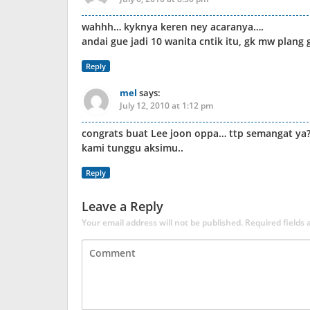
wahhh… kyknya keren ney acaranya….
andai gue jadi 10 wanita cntik itu, gk mw plan
Reply
mel
says:
July 12, 2010 at 1:12 pm
congrats buat Lee joon oppa… ttp semangat ya
kami tunggu aksimu..
Reply
Leave a Reply
Your email address will not be published.
Required fields