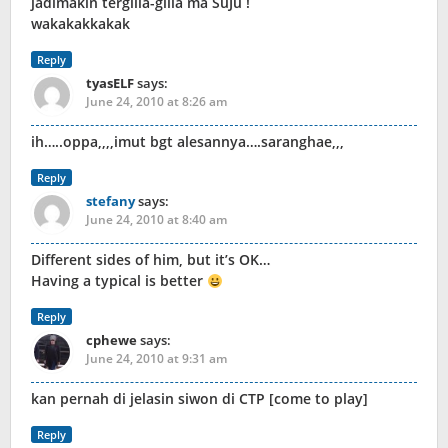
jadimakin tergilla-gilla ma SuJu !
wakakakkakak
Reply
tyasELF
says:
June 24, 2010 at 8:26 am
ih…..oppa,,,,imut bgt alesannya….saranghae,,,
Reply
stefany
says:
June 24, 2010 at 8:40 am
Different sides of him, but it’s OK…
Having a typical is better
Reply
cphewe
says:
June 24, 2010 at 9:31 am
kan pernah di jelasin siwon di CTP [come to play]
Reply