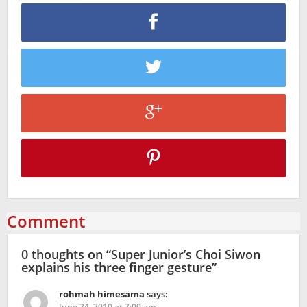
Comment
0 thoughts on “
Super Junior’s Choi Siwon
explains his three finger gesture
”
rohmah himesama
says:
June 24, 2010 at 7:00 am