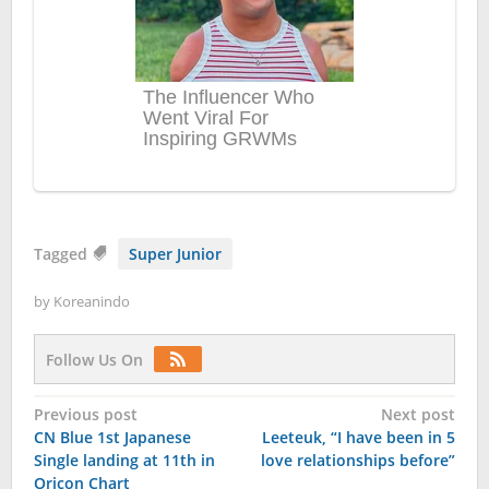
Tagged
Super Junior
by
Koreanindo
Follow Us On
Post
Previous post
Next post
CN Blue 1st Japanese
Leeteuk, “I have been in 5
navigation
Single landing at 11th in
love relationships before”
Oricon Chart