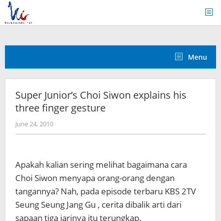
Skip
to
content
Menu
Super Junior’s Choi Siwon explains his
three finger gesture
by
June 24, 2010
Koreanindo
Apakah kalian sering melihat bagaimana cara
Choi Siwon menyapa orang-orang dengan
tangannya? Nah, pada episode terbaru KBS 2TV
Seung Seung Jang Gu , cerita dibalik arti dari
sapaan tiga jarinya itu terungkap.