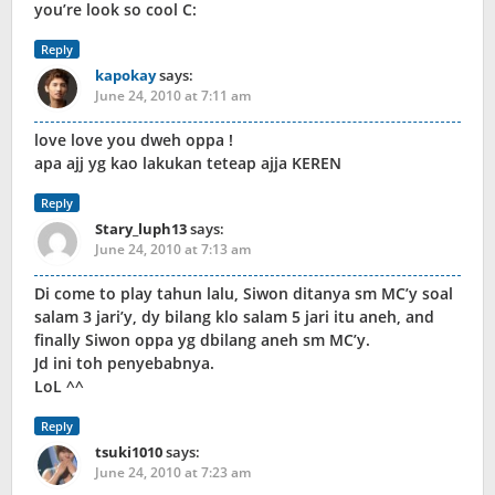
you’re look so cool C:
Reply
kapokay
says:
June 24, 2010 at 7:11 am
love love you dweh oppa !
apa ajj yg kao lakukan teteap ajja KEREN
Reply
Stary_luph13
says:
June 24, 2010 at 7:13 am
Di come to play tahun lalu, Siwon ditanya sm MC’y soal
salam 3 jari’y, dy bilang klo salam 5 jari itu aneh, and
finally Siwon oppa yg dbilang aneh sm MC’y.
Jd ini toh penyebabnya.
LoL ^^
Reply
tsuki1010
says:
June 24, 2010 at 7:23 am