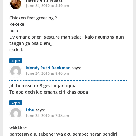
haeny_elfishy
says:
June 24, 2010 at 5:49 pm
Chicken feet greeting ?
Kekeke
lucu !
Dy emang bner” gesture man sejati, kalo ng0mong pun
tangan ga bsa diem,,,
ckckck
Reply
Mondy Putri Deokman
says:
June 24, 2010 at 8:40 pm
Jd itu mksd dr 3 gestur jari oppa
Tp gpp dech klo emang ciri khas oppa
Reply
ishu
says:
June 25, 2010 at 7:38 am
wkkkkk~
pantesan aja..sebenernya aku sempet heran sendiri