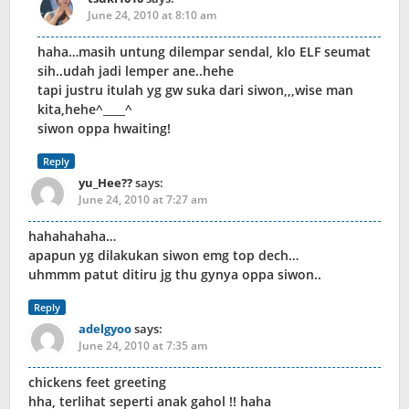
June 24, 2010 at 8:10 am
haha…masih untung dilempar sendal, klo ELF seumat
sih..udah jadi lemper ane..hehe
tapi justru itulah yg gw suka dari siwon,,,wise man
kita,hehe^____^
siwon oppa hwaiting!
Reply
yu_Hee??
says:
June 24, 2010 at 7:27 am
hahahahaha…
apapun yg dilakukan siwon emg top dech…
uhmmm patut ditiru jg thu gynya oppa siwon..
Reply
adelgyoo
says:
June 24, 2010 at 7:35 am
chickens feet greeting
hha, terlihat seperti anak gahol !! haha