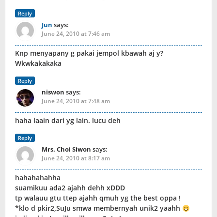
Reply
Jun
says:
June 24, 2010 at 7:46 am
Knp menyapany g pakai jempol kbawah aj y?
Wkwkakakaka
Reply
niswon
says:
June 24, 2010 at 7:48 am
haha laain dari yg lain. lucu deh
Reply
Mrs. Choi Siwon
says:
June 24, 2010 at 8:17 am
hahahahahha
suamikuu ada2 ajahh dehh xDDD
tp walauu gtu ttep ajahh qmuh yg the best oppa !
*klo d pkir2,SuJu smwa membernyah unik2 yaahh