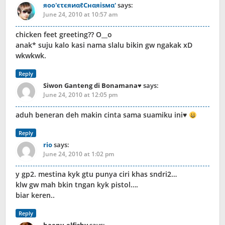
яoo'єτєяиαℓCнαяisмα'
says:
June 24, 2010 at 10:57 am
chicken feet greeting?? O__o
anak* suju kalo kasi nama slalu bikin gw ngakak xD
wkwkwk.
Reply
Siwon Ganteng di Bonamana♥
says:
June 24, 2010 at 12:05 pm
aduh beneran deh makin cinta sama suamiku ini♥
Reply
rio
says:
June 24, 2010 at 1:02 pm
y gp2. mestina kyk gtu punya ciri khas sndri2…
klw gw mah bkin tngan kyk pistol….
biar keren..
Reply