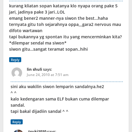
kurang kliatan sopan katanya klo nyapa orang pake 5
jari, jadinya pake 3 jari..LOL
emang bener2 manner-nya siwon the best…haha
ternyata gitu toh sejarahnya oppa,,,gara2 nervous mau
difoto wartawan
tapi bukannya yg spontan itu yang mencerminkan kita?
*dilempar sendal ma siwon*
siwon gitu…sangat teramat sopan..hihi
Reply
lin shuli
says:
June 24, 2010 at 7:51 am
sini aku wakilin siwon lemparin sandalnya.he2
^ ^
kalo kedengaran sama ELF bukan cuma dilempar
sandal.
tapi bakal dijadiin sandal ^ ^
Reply
tsuki1010
says: