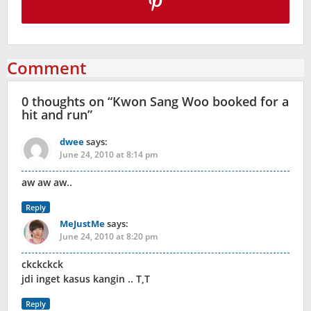
Comment
0 thoughts on “
Kwon Sang Woo booked for a
hit and run
”
dwee
says:
June 24, 2010 at 8:14 pm
aw aw aw..
Reply
MeJustMe
says:
June 24, 2010 at 8:20 pm
ckckckck
jdi inget kasus kangin .. T,T
Reply