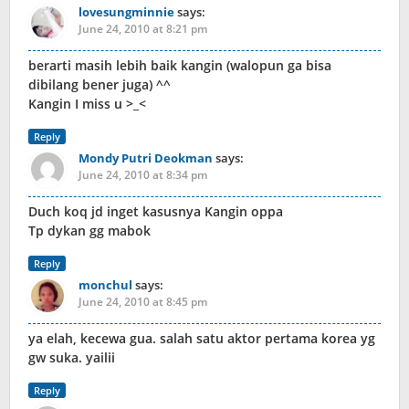
lovesungminnie
says:
June 24, 2010 at 8:21 pm
berarti masih lebih baik kangin (walopun ga bisa
dibilang bener juga) ^^
Kangin I miss u >_<
Reply
Mondy Putri Deokman
says:
June 24, 2010 at 8:34 pm
Duch koq jd inget kasusnya Kangin oppa
Tp dykan gg mabok
Reply
monchul
says:
June 24, 2010 at 8:45 pm
ya elah, kecewa gua. salah satu aktor pertama korea yg
gw suka. yailii
Reply