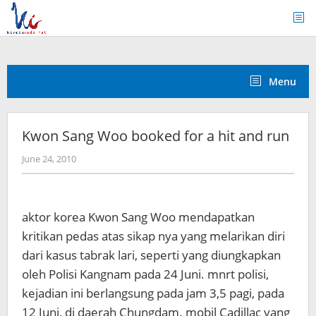
Skip
to
content
Menu
Kwon Sang Woo booked for a hit and run
by
June 24, 2010
Koreanindo
aktor korea Kwon Sang Woo mendapatkan
kritikan pedas atas sikap nya yang melarikan diri
dari kasus tabrak lari, seperti yang diungkapkan
oleh Polisi Kangnam pada 24 Juni. mnrt polisi,
kejadian ini berlangsung pada jam 3,5 pagi, pada
12 Juni, di daerah Chungdam. mobil Cadillac yang