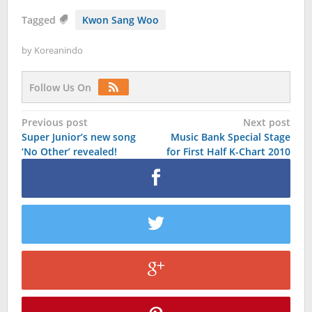
Tagged
Kwon Sang Woo
by
Koreanindo
Follow Us On
Post
Previous post
Next post
Super Junior’s new song
Music Bank Special Stage
navigation
‘No Other’ revealed!
for First Half K-Chart 2010