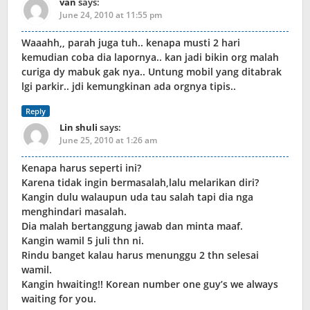
van
says:
June 24, 2010 at 11:55 pm
Waaahh,, parah juga tuh.. kenapa musti 2 hari
kemudian coba dia lapornya.. kan jadi bikin org malah
curiga dy mabuk gak nya.. Untung mobil yang ditabrak
lgi parkir.. jdi kemungkinan ada orgnya tipis..
Reply
Lin shuli
says:
June 25, 2010 at 1:26 am
Kenapa harus seperti ini?
Karena tidak ingin bermasalah,lalu melarikan diri?
Kangin dulu walaupun uda tau salah tapi dia nga
menghindari masalah.
Dia malah bertanggung jawab dan minta maaf.
Kangin wamil 5 juli thn ni.
Rindu banget kalau harus menunggu 2 thn selesai
wamil.
Kangin hwaiting!! Korean number one guy’s we always
waiting for you.