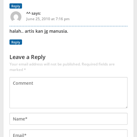
Reply
^^
says:
June 25, 2010 at 7:16 pm
halah.. artis kan jg manusia.
Reply
Leave a Reply
Your email address will not be published.
Required fields are
marked
*