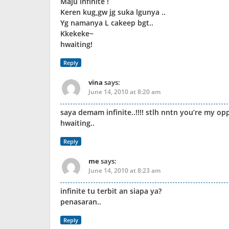
Maju infinite !
Keren kug,gw jg suka lgunya ..
Yg namanya L cakeep bgt..
Kkekeke~
hwaiting!
Reply
vina
says:
June 14, 2010 at 8:20 am
saya demam infinite..!!!! stlh nntn you’re my op
hwaiting..
Reply
me
says:
June 14, 2010 at 8:23 am
infinite tu terbit an siapa ya?
penasaran..
Reply