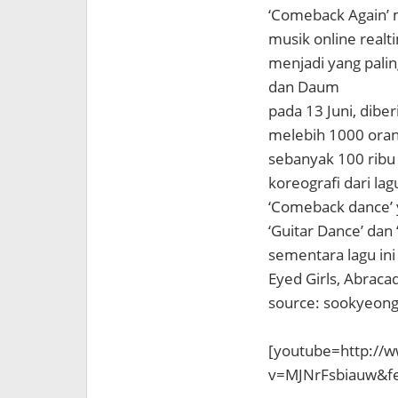
‘Comeback Again’ 
musik online realt
menjadi yang paling
dan Daum
pada 13 Juni, dib
melebih 1000 oran
sebanyak 100 ribu 
koreografi dari la
‘Comeback dance’ 
‘Guitar Dance’ dan 
sementara lagu ini
Eyed Girls, Abraca
source: sookyeon
[youtube=http://
v=MJNrFsbiauw&f