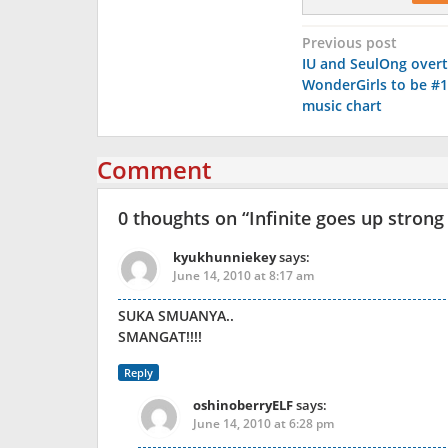
Post
Previous post
IU and SeulOng over
navigation
WonderGirls to be #1
music chart
Comment
0 thoughts on “
Infinite goes up strong
kyukhunniekey
says:
June 14, 2010 at 8:17 am
SUKA SMUANYA..
SMANGAT!!!!
Reply
oshinoberryELF
says:
June 14, 2010 at 6:28 pm