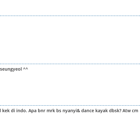
 seungyeol ^^
d kek di indo. Apa bnr mrk bs nyanyi& dance kayak dbsk? Atw cm