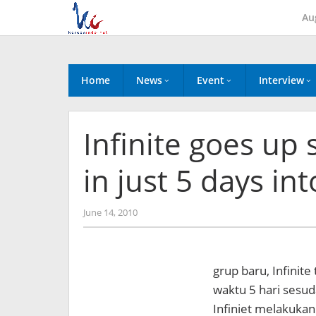
Skip
Au
to
content
Home
News
Event
Interview
Infinite goes up
in just 5 days in
by
June 14, 2010
Koreanindo
grup baru, Infinit
waktu 5 hari sesud
Infiniet melakukan