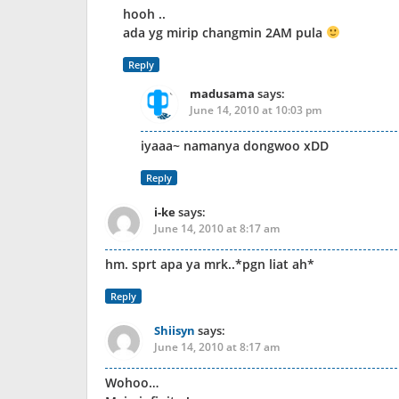
hooh ..
ada yg mirip changmin 2AM pula
Reply
madusama
says:
June 14, 2010 at 10:03 pm
iyaaa~ namanya dongwoo xDD
Reply
i-ke
says:
June 14, 2010 at 8:17 am
hm. sprt apa ya mrk..*pgn liat ah*
Reply
Shiisyn
says:
June 14, 2010 at 8:17 am
Wohoo…