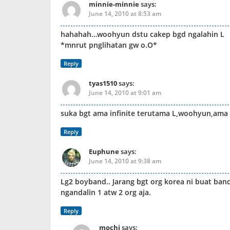
minnie-minnie
says:
June 14, 2010 at 8:53 am
hahahah…woohyun dstu cakep bgd ngalahin L
*mnrut pnglihatan gw o.O*
Reply
tyas1510
says:
June 14, 2010 at 9:01 am
suka bgt ama infinite terutama L,woohyun,ama
Reply
Euphune
says:
June 14, 2010 at 9:38 am
Lg2 boyband.. Jarang bgt org korea ni buat ban
ngandalin 1 atw 2 org aja.
Reply
mochi
says: