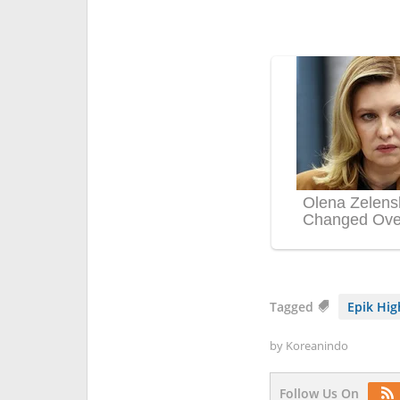
Tagged
Epik Hig
by
Koreanindo
Follow Us On