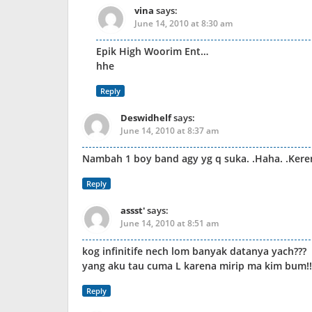
vina
says:
June 14, 2010 at 8:30 am
Epik High Woorim Ent…
hhe
Reply
Deswidhelf
says:
June 14, 2010 at 8:37 am
Nambah 1 boy band agy yg q suka. .Haha. .Keren
Reply
assst'
says:
June 14, 2010 at 8:51 am
kog infinitife nech lom banyak datanya yach???
yang aku tau cuma L karena mirip ma kim bum!!
Reply