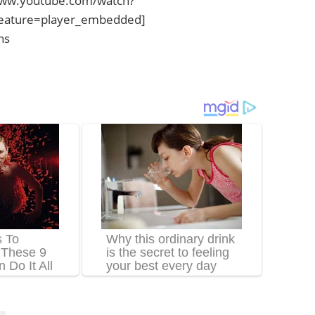
www.youtube.com/watch?
eature=player_embedded]
ns