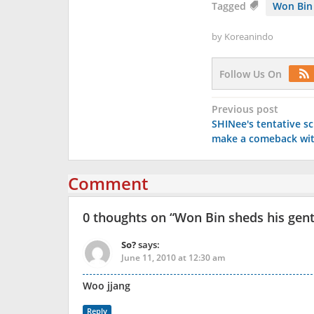
Tagged
Won Bin
by
Koreanindo
Follow Us On
Post
Previous post
SHINee's tentative s
navigation
make a comeback wi
Comment
0 thoughts on “
Won Bin sheds his gent
So?
says:
June 11, 2010 at 12:30 am
Woo jjang
Reply