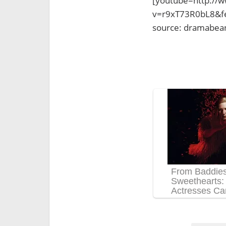
[youtube=http://
v=r9xT73R0bL8&f
source: dramabea