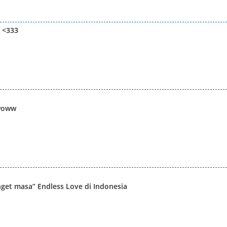
 <333
.woww
nget masa” Endless Love di Indonesia