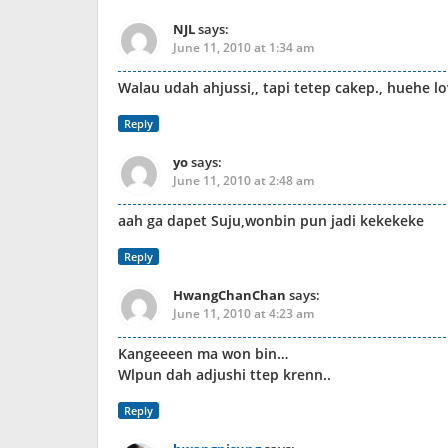
NJL
says:
June 11, 2010 at 1:34 am
Walau udah ahjussi,, tapi tetep cakep., huehe lo
Reply
yo
says:
June 11, 2010 at 2:48 am
aah ga dapet Suju,wonbin pun jadi kekekeke
Reply
HwangChanChan
says:
June 11, 2010 at 4:23 am
Kangeeeen ma won bin…
Wlpun dah adjushi ttep krenn..
Reply