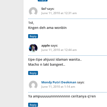
So?
says:
June 11, 2010 at 12:31 am
1st,
Kngen deh ama wonbin
Reply
apple
says:
June 11, 2010 at 12:44 am
tipe-tipe ahjussi idaman wanita..
Macho n laki bangeet..
Reply
Mondy Putri Deokman
says:
June 11, 2010 at 1:14 am
Ya ampuuuuunnnnnnnnn ceritanya q’ren
Reply