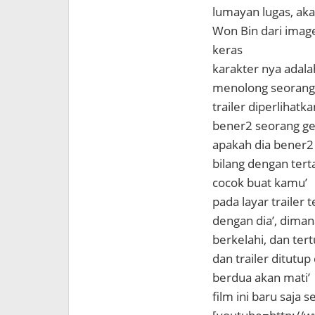
lumayan lugas, ak
Won Bin dari imag
keras
karakter nya adala
menolong seorang 
trailer diperlihat
bener2 seorang gen
apakah dia bener2 k
bilang dengan ter
cocok buat kamu’
pada layar trailer 
dengan dia’, dima
berkelahi, dan tert
dan trailer ditut
berdua akan mati’
film ini baru saja 