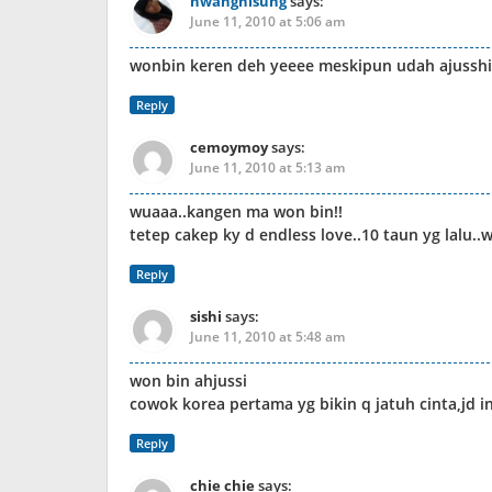
hwangnisung
says:
June 11, 2010 at 5:06 am
wonbin keren deh yeeee meskipun udah ajusshi
Reply
cemoymoy
says:
June 11, 2010 at 5:13 am
wuaaa..kangen ma won bin!!
tetep cakep ky d endless love..10 taun yg lalu.
Reply
sishi
says:
June 11, 2010 at 5:48 am
won bin ahjussi
cowok korea pertama yg bikin q jatuh cinta,jd i
Reply
chie chie
says: