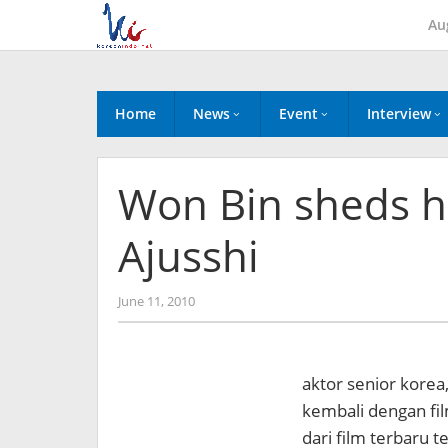
Skip
Au
to
content
Home
News
Event
Interview
Won Bin sheds hi
Ajusshi
by
June 11, 2010
Koreanindo
aktor senior korea
kembali dengan film 
dari film terbaru t