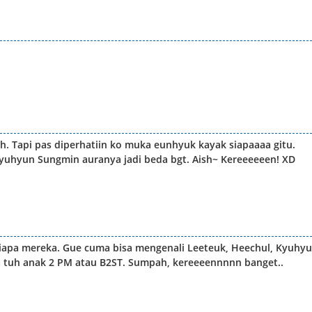
h. Tapi pas diperhatiin ko muka eunhyuk kayak siapaaaa gitu.
uhyun Sungmin auranya jadi beda bgt. Aish~ Kereeeeeen! XD
siapa mereka. Gue cuma bisa mengenali Leeteuk, Heechul, Kyuhy
ra tuh anak 2 PM atau B2ST. Sumpah, kereeeennnnn banget..