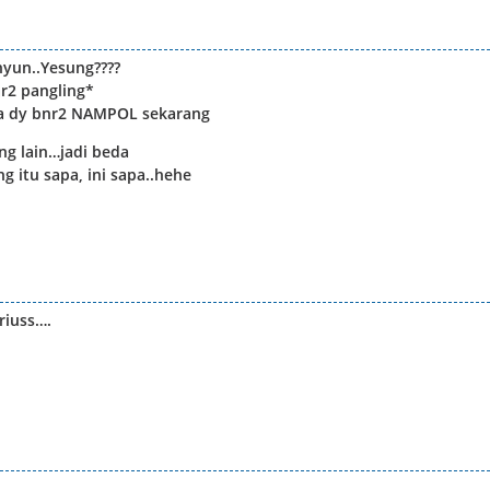
yun..Yesung????
r2 pangling*
ra dy bnr2 NAMPOL sekarang
ang lain…jadi beda
g itu sapa, ini sapa..hehe
riuss….