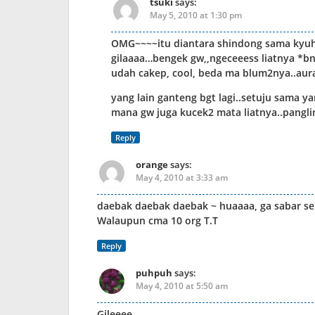
tsuki
says:
May 5, 2010 at 1:30 pm
OMG~~~~itu diantara shindong sama kyuh
gilaaaa…bengek gw,,ngeceeess liatnya *bn
udah cakep, cool, beda ma blum2nya..au
yang lain ganteng bgt lagi..setuju sama y
mana gw juga kucek2 mata liatnya..panglin
Reply
orange
says:
May 4, 2010 at 3:33 am
daebak daebak daebak ~ huaaaa, ga sabar se
Walaupun cma 10 org T.T
Reply
puhpuh
says:
May 4, 2010 at 5:50 am
Gileeee