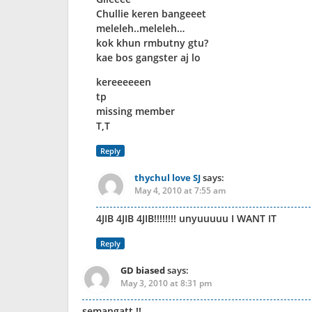
Chullie keren bangeeet
meleleh..meleleh…
kok khun rmbutny gtu?
kae bos gangster aj lo
kereeeeeen
tp
missing member
T,T
Reply
thychul love SJ
says:
May 4, 2010 at 7:55 am
4JIB 4JIB 4JIB!!!!!!!! unyuuuuu I WANT IT
Reply
GD biased
says:
May 3, 2010 at 8:31 pm
semangatt !!