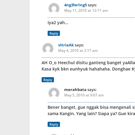
4ng3lw1ng5
says:
May 11, 2010 at 12:11 am
iya2 yah…
Reply
vitriaAk
says:
May 4, 2010 at 2:17 am
AH O_o Heechul disitu ganteng banget yaAlla
Kasa kyk bkn eunhyuk hahahaha. Donghae Ky
Reply
merahbata
says:
May 5, 2010 at 9:07 am
Bener banget, gue nggak bisa mengenali 
sama Kangin. Yang lain? Siapa ya? Gue ki
Reply