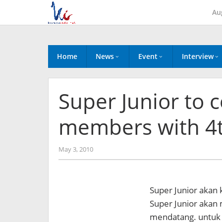
Skip
Au
to
content
Home
News
Event
Interview
Super Junior to 
members with 4t
by
May 3, 2010
Koreanindo
Super Junior akan
Super Junior akan 
mendatang. untuk a