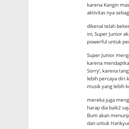
karena Kangin masu
aktivitas nya sebag
dikenal telah beke
ini, Super Junior 
powerful untuk p
Super Junior meng
karena mendaptkan
Sorry’, karena tang
lebih percaya diri
musik yang lebih k
mereka juga mengat
harap dia baik2 saj
Bum akan menunjukk
dan untuk Hankyun