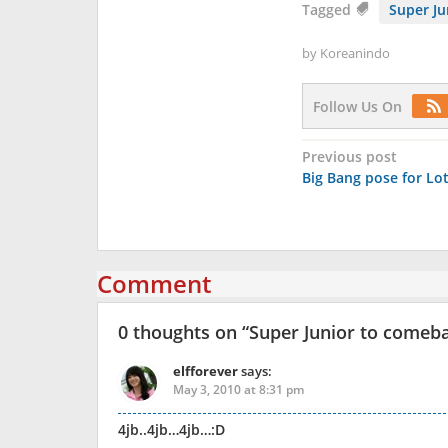
Tagged
Super Ju
by
Koreanindo
Follow Us On
Post
Previous post
Big Bang pose for Lo
navigation
Comment
0 thoughts on “
Super Junior to comeb
elfforever
says:
May 3, 2010 at 8:31 pm
4jb..4jb…4jb…:D