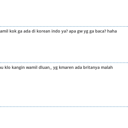
amil kok ga ada di korean indo ya? apa gw yg ga baca? haha
au klo kangin wamil dluan,, yg kmaren ada britanya malah