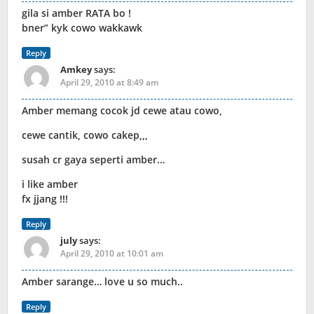
gila si amber RATA bo !
bner” kyk cowo wakkawk
Reply
Amkey
says:
April 29, 2010 at 8:49 am
Amber memang cocok jd cewe atau cowo,
cewe cantik, cowo cakep,,,
susah cr gaya seperti amber…
i like amber
fx jjang !!!
Reply
july
says:
April 29, 2010 at 10:01 am
Amber sarange… love u so much..
Reply