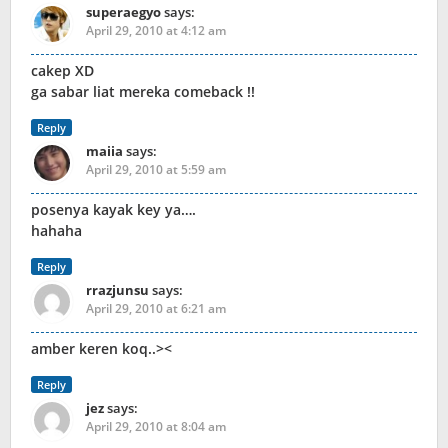
superaegyo
says:
April 29, 2010 at 4:12 am
cakep XD
ga sabar liat mereka comeback !!
Reply
maiia
says:
April 29, 2010 at 5:59 am
posenya kayak key ya….
hahaha
Reply
rrazjunsu
says:
April 29, 2010 at 6:21 am
amber keren koq..><
Reply
jez
says:
April 29, 2010 at 8:04 am