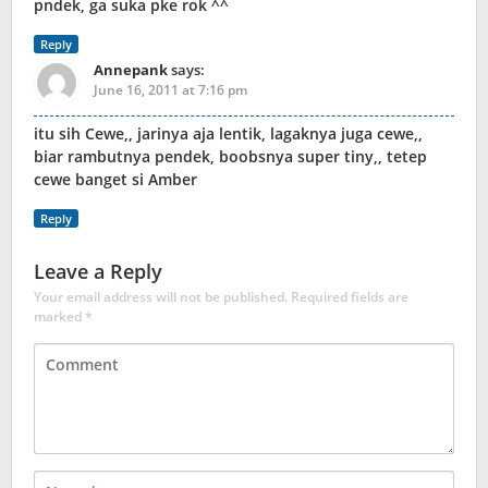
pndek, ga suka pke rok ^^
Reply
Annepank
says:
June 16, 2011 at 7:16 pm
itu sih Cewe,, jarinya aja lentik, lagaknya juga cewe,,
biar rambutnya pendek, boobsnya super tiny,, tetep
cewe banget si Amber
Reply
Leave a Reply
Your email address will not be published.
Required fields are
marked
*