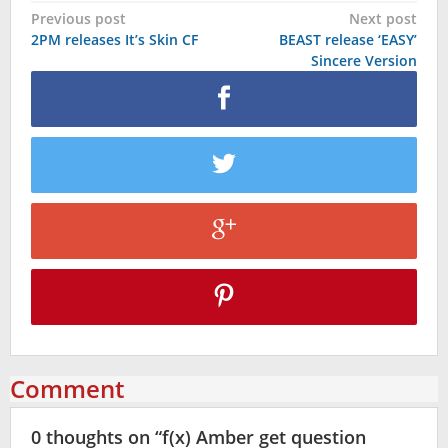
Post
Previous post
Next post
2PM releases It’s Skin CF
BEAST release ‘EASY’
navigation
Sincere Version
Comment
0 thoughts on “
f(x) Amber get question