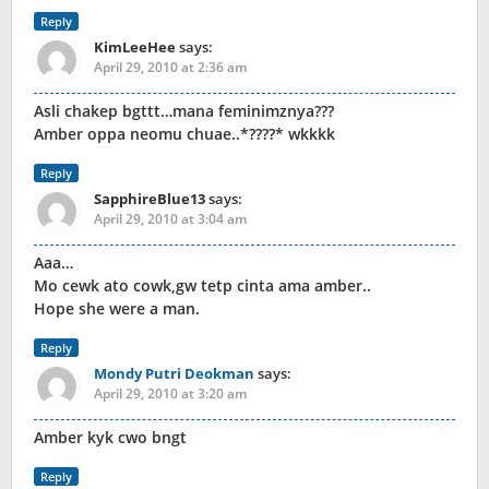
Reply
KimLeeHee
says:
April 29, 2010 at 2:36 am
Asli chakep bgttt…mana feminimznya???
Amber oppa neomu chuae..*????* wkkkk
Reply
SapphireBlue13
says:
April 29, 2010 at 3:04 am
Aaa…
Mo cewk ato cowk,gw tetp cinta ama amber..
Hope she were a man.
Reply
Mondy Putri Deokman
says:
April 29, 2010 at 3:20 am
Amber kyk cwo bngt
Reply