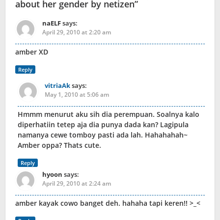
about her gender by netizen
”
naELF
says:
April 29, 2010 at 2:20 am
amber XD
Reply
vitriaAk
says:
May 1, 2010 at 5:06 am
Hmmm menurut aku sih dia perempuan. Soalnya kalo
diperhatiin tetep aja dia punya dada kan? Lagipula
namanya cewe tomboy pasti ada lah. Hahahahah~
Amber oppa? Thats cute.
Reply
hyoon
says:
April 29, 2010 at 2:24 am
amber kayak cowo banget deh. hahaha tapi keren!! >_<