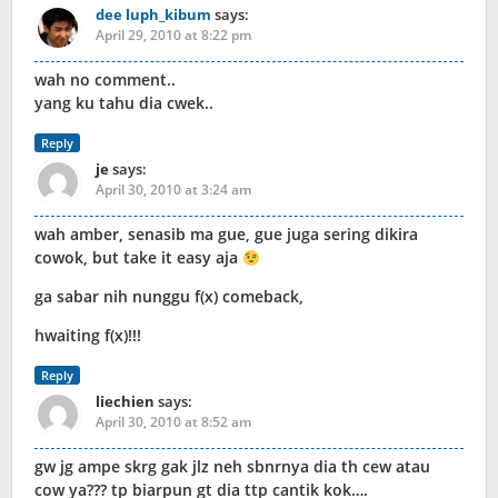
dee luph_kibum
says:
April 29, 2010 at 8:22 pm
wah no comment..
yang ku tahu dia cwek..
Reply
je
says:
April 30, 2010 at 3:24 am
wah amber, senasib ma gue, gue juga sering dikira
cowok, but take it easy aja
ga sabar nih nunggu f(x) comeback,
hwaiting f(x)!!!
Reply
liechien
says:
April 30, 2010 at 8:52 am
gw jg ampe skrg gak jlz neh sbnrnya dia th cew atau
cow ya??? tp biarpun gt dia ttp cantik kok….