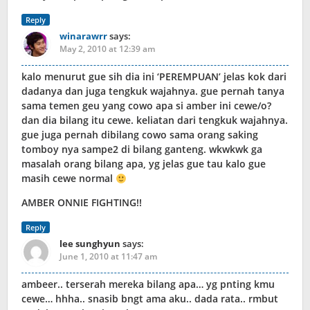
Reply
winarawrr
says:
May 2, 2010 at 12:39 am
kalo menurut gue sih dia ini ‘PEREMPUAN’ jelas kok dari
dadanya dan juga tengkuk wajahnya. gue pernah tanya
sama temen geu yang cowo apa si amber ini cewe/o?
dan dia bilang itu cewe. keliatan dari tengkuk wajahnya.
gue juga pernah dibilang cowo sama orang saking
tomboy nya sampe2 di bilang ganteng. wkwkwk ga
masalah orang bilang apa, yg jelas gue tau kalo gue
masih cewe normal
AMBER ONNIE FIGHTING!!
Reply
lee sunghyun
says:
June 1, 2010 at 11:47 am
ambeer.. terserah mereka bilang apa… yg pnting kmu
cewe… hhha.. snasib bngt ama aku.. dada rata.. rmbut