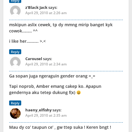
Reply
z'Black Jack
says:
April 29, 2010 at 2:26 am
mskipun aslix cewek, tp dy mmng mirip banget kyk
cowok……… ^^
i like her……….. >.<
Reply
Carousel
says:
April 29, 2010 at 2:34 am
Ga sopan juga ngeraguin gender orang =_=
Tapi noprob, Amber emang cakep ko. Apapun
gendernya aku tetep dukung f(x)
Reply
haeny_elfishy
says:
April 29, 2010 at 2:35 am
Mau dy co’ taupun ce’ , gw ttep suka ! Keren bngt !