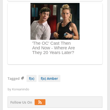
Tagged
f(x)
f(x) Amber
by
Koreanindo
Follow Us On