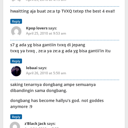
hwaitting aja buat ze:a tp TVXQ tetep the best 4 eva!!
Reply
Kpop lovers
says:
April 25, 2010 at 9:53 am
s7 g ada yg bisa gantiin tvxq di jepang
tvxq ya tvxq , ze:a ya ze:a g ada yg bisa gantii’in itu
Reply
lebaai
says:
April 26, 2010 at 5:50 am
saking tenarnya dongbang ampe semuanya
dibandingin sama dongbang.
dongbang has become hallyu’s god. not goddes
anymore :9
Reply
z'Black Jack
says: