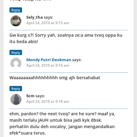
Reply
Sely_tha
says:
April 24, 2010 at 9:15 am
Gw kurg s7! Sorry yah, soalnya ze:a ama tvxq oppa ku
itu beda abis!
Reply
Mondy Putri Deokman
says:
April 24, 2010 at 9:16 am
Waaaaaaaahhhhhhhhh smg ajh bersahabat
Reply
5cm
says:
April 24, 2010 at 9:18 am
ehm, pardon? the next tvxq? are he sure? maaf ya,
masih terlalu JAUH untuk bisa jadi kyk dbsk.
perhatiin dulu deh vocalny, jangan mengandalkan
efek*suara terus.