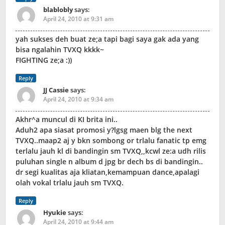
blablobly
says:
April 24, 2010 at 9:31 am
yah sukses deh buat ze;a tapi bagi saya gak ada yang
bisa ngalahin TVXQ kkkk~
FIGHTING ze;a :))
Reply
JJ Cassie
says:
April 24, 2010 at 9:34 am
Akhr^a muncul di KI brita ini..
Aduh2 apa siasat promosi y?lgsg maen blg the next
TVXQ..maap2 aj y bkn sombong or trlalu fanatic tp emg
terlalu jauh kl di bandingin sm TVXQ,,kcwl ze:a udh rilis
puluhan single n album d jpg br dech bs di bandingin..
dr segi kualitas aja kliatan,kemampuan dance,apalagi
olah vokal trlalu jauh sm TVXQ.
Reply
Hyukie
says:
April 24, 2010 at 9:44 am