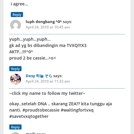
i agree…
Reply
luph dongbang ^0^
says:
April 24, 2010 at 10:45 am
yuph…yuph…yuph…
gk ad yg bs dibandingin ma TVXQ!!!X3
AKTF…!!!^0^
proud 2 be cassie…>o<
Reply
Desy 하늘 そら
says:
April 24, 2010 at 11:33 am
~click my name to follow my twitter~
okay..setelah DNA .. skarang ZEA?? kita tunggu aja
nanti. #proudtobecassie #waitingfortvxq
#savetvxqtogether
Reply