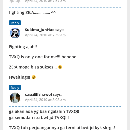
April 24, 2010 at 7:57 am
fighting ZE:A…………… ^^
Reply
Sukima_JunHae
says:
April 24, 2010 at 7:59 am
Fighting ajah!!
TVXQ is only one for me!!! hehehe
ZE:A moga bisa sukses…
Hwaiting!!!
Reply
cassiElfshawol
says:
April 24, 2010 at 8:08 am
ga akan ada yg bsa ngalahin TVXQ!!
ga semudah itu bwt jd TVXQ!!!
TVXQ tuh perjuangannya ga ternilai bwt jd kyk skrg..!