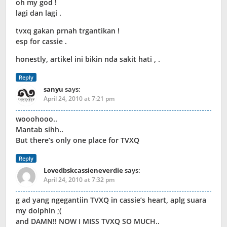
oh my god !
lagi dan lagi .
tvxq gakan prnah trgantikan !
esp for cassie .
honestly, artikel ini bikin nda sakit hati , .
Reply
sanyu
says:
April 24, 2010 at 7:21 pm
wooohooo..
Mantab sihh..
But there’s only one place for TVXQ
Reply
Lovedbskcassieneverdie
says:
April 24, 2010 at 7:32 pm
g ad yang ngegantiin TVXQ in cassie’s heart, aplg suara
my dolphin ;(
and DAMN!! NOW I MISS TVXQ SO MUCH..