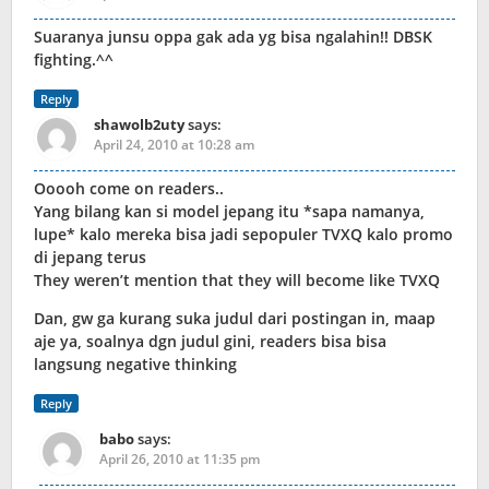
Suaranya junsu oppa gak ada yg bisa ngalahin!! DBSK
fighting.^^
Reply
shawolb2uty
says:
April 24, 2010 at 10:28 am
Ooooh come on readers..
Yang bilang kan si model jepang itu *sapa namanya,
lupe* kalo mereka bisa jadi sepopuler TVXQ kalo promo
di jepang terus
They weren’t mention that they will become like TVXQ
Dan, gw ga kurang suka judul dari postingan in, maap
aje ya, soalnya dgn judul gini, readers bisa bisa
langsung negative thinking
Reply
babo
says:
April 26, 2010 at 11:35 pm