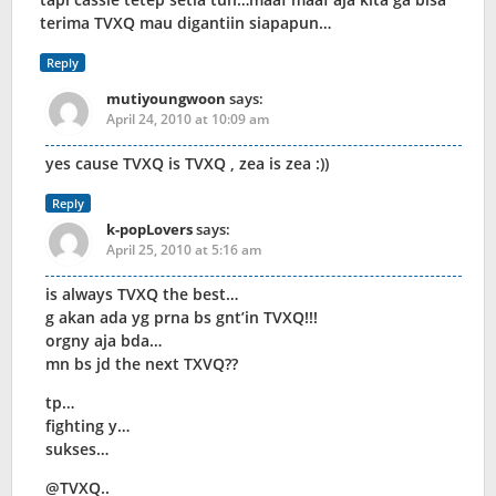
terima TVXQ mau digantiin siapapun…
Reply
mutiyoungwoon
says:
April 24, 2010 at 10:09 am
yes cause TVXQ is TVXQ , zea is zea :))
Reply
k-popLovers
says:
April 25, 2010 at 5:16 am
is always TVXQ the best…
g akan ada yg prna bs gnt’in TVXQ!!!
orgny aja bda…
mn bs jd the next TXVQ??
tp…
fighting y…
sukses…
@TVXQ..