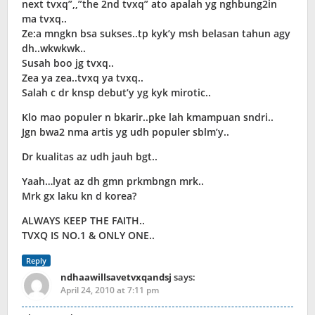
next tvxq”,,”the 2nd tvxq” ato apalah yg nghbung2in
ma tvxq..
Ze:a mngkn bsa sukses..tp kyk’y msh belasan tahun agy
dh..wkwkwk..
Susah boo jg tvxq..
Zea ya zea..tvxq ya tvxq..
Salah c dr knsp debut’y yg kyk mirotic..
Klo mao populer n bkarir..pke lah kmampuan sndri..
Jgn bwa2 nma artis yg udh populer sblm’y..
Dr kualitas az udh jauh bgt..
Yaah…lyat az dh gmn prkmbngn mrk..
Mrk gx laku kn d korea?
ALWAYS KEEP THE FAITH..
TVXQ IS NO.1 & ONLY ONE..
Reply
ndhaawillsavetvxqandsj
says:
April 24, 2010 at 7:11 pm