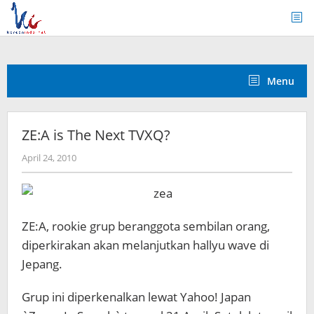
Skip
to
content
Menu
ZE:A is The Next TVXQ?
by
April 24, 2010
Koreanindo
ZE:A, rookie grup beranggota sembilan orang,
diperkirakan akan melanjutkan hallyu wave di
Jepang.
Grup ini diperkenalkan lewat Yahoo! Japan