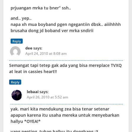
prjuangan mrka tu bner” ssh..
and.. yep..
napa xh mua boyband pgen ngegantiin dbsk.. aiiihhhh
brusaha dong jd boband ver mrka sndirii
Reply
dee
says:
April 24, 2010 at 8:08 am
Semangat tapi tetep gak ada yang bisa mereplace TVXQ
at leat in cassies heart!!
Reply
lebaai
says:
April 26, 2010 at 5:52 am
yak. mari kita mendukung zea bisa tenar setenar
apapun karena itu usaha mereka untuk menyebarkan
hallyu *OYEA!*
yang penting, tuhan hallyu itu dongbang :3