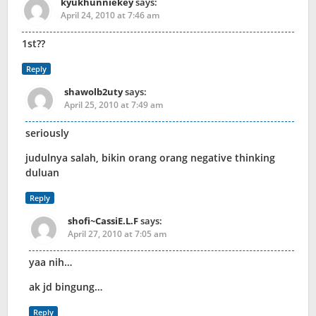
kyukhunniekey
says:
April 24, 2010 at 7:46 am
1st??
Reply
shawolb2uty
says:
April 25, 2010 at 7:49 am
seriously
judulnya salah, bikin orang orang negative thinking
duluan
Reply
shofi~CassiE.L.F
says:
April 27, 2010 at 7:05 am
yaa nih…
ak jd bingung…
Reply