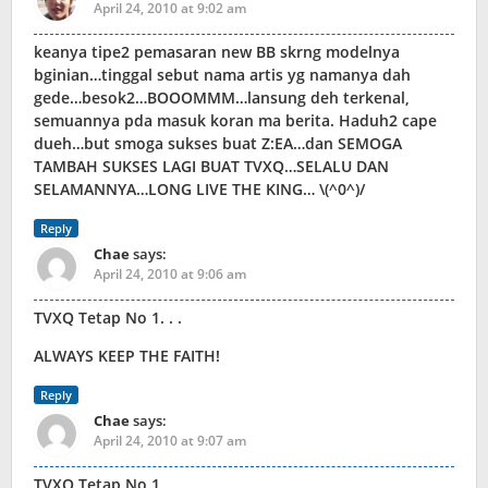
April 24, 2010 at 9:02 am
keanya tipe2 pemasaran new BB skrng modelnya
bginian…tinggal sebut nama artis yg namanya dah
gede…besok2…BOOOMMM…lansung deh terkenal,
semuannya pda masuk koran ma berita. Haduh2 cape
dueh…but smoga sukses buat Z:EA…dan SEMOGA
TAMBAH SUKSES LAGI BUAT TVXQ…SELALU DAN
SELAMANNYA…LONG LIVE THE KING… \(^0^)/
Reply
Chae
says:
April 24, 2010 at 9:06 am
TVXQ Tetap No 1. . .
ALWAYS KEEP THE FAITH!
Reply
Chae
says:
April 24, 2010 at 9:07 am
TVXQ Tetap No 1. . .