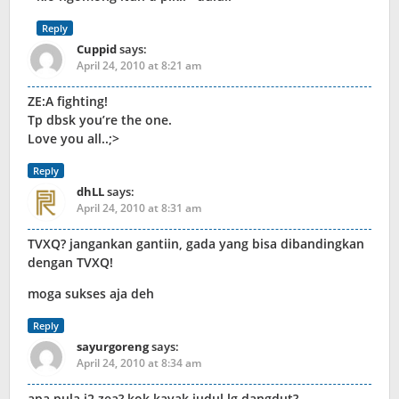
Reply
Cuppid
says:
April 24, 2010 at 8:21 am
ZE:A fighting!
Tp dbsk you’re the one.
Love you all..;>
Reply
dhLL
says:
April 24, 2010 at 8:31 am
TVXQ? jangankan gantiin, gada yang bisa dibandingkan
dengan TVXQ!
moga sukses aja deh
Reply
sayurgoreng
says:
April 24, 2010 at 8:34 am
apa pula i2 zea? kok kayak judul lg dangdut?