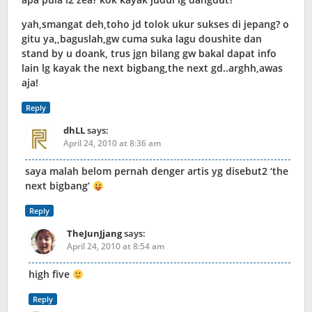
yah,smangat deh,toho jd tolok ukur sukses di jepang? o
gitu ya,,baguslah,gw cuma suka lagu doushite dan
stand by u doank, trus jgn bilang gw bakal dapat info
lain lg kayak the next bigbang,the next gd..arghh,awas
aja!
Reply
dhLL
says:
April 24, 2010 at 8:36 am
saya malah belom pernah denger artis yg disebut2 ‘the
next bigbang’
Reply
TheJunJjang
says:
April 24, 2010 at 8:54 am
high five
Reply