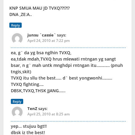
KNP SMUA MAU JD TVXQ??!?!?
DNA ,ZE:A..
Reply
junsu `cassie`
says:
April 24, 2010 at 7:22 pm
ea, g` da yg bsa nglhin TVXQ,
ea,tdak mdah,TVXQ hrus mlewati rntngan yg sangt
bsar, n g` mah untk mnghdpi rntngan itu………… (pnuh
tngis,skit)
TVXQ itu sllu the best….. d` best yongwonhi………
TVXQ fighting….
DBSK,TVXQ,THSK JJANG……
Reply
TenZ
says:
April 25, 2010 at 8:25 am
yep… stujuu bgt!!
dbsk iz the best!