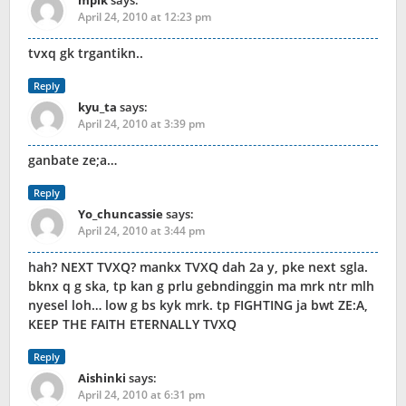
mpik
says:
April 24, 2010 at 12:23 pm
tvxq gk trgantikn..
Reply
kyu_ta
says:
April 24, 2010 at 3:39 pm
ganbate ze;a…
Reply
Yo_chuncassie
says:
April 24, 2010 at 3:44 pm
hah? NEXT TVXQ? mankx TVXQ dah 2a y, pke next sgla.
bknx q g ska, tp kan g prlu gebndinggin ma mrk ntr mlh
nyesel loh… low g bs kyk mrk. tp FIGHTING ja bwt ZE:A,
KEEP THE FAITH ETERNALLY TVXQ
Reply
Aishinki
says:
April 24, 2010 at 6:31 pm