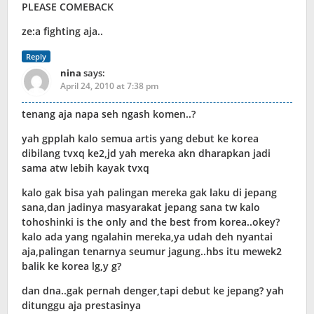
PLEASE COMEBACK
ze:a fighting aja..
Reply
nina
says:
April 24, 2010 at 7:38 pm
tenang aja napa seh ngash komen..?
yah gpplah kalo semua artis yang debut ke korea
dibilang tvxq ke2,jd yah mereka akn dharapkan jadi
sama atw lebih kayak tvxq
kalo gak bisa yah palingan mereka gak laku di jepang
sana,dan jadinya masyarakat jepang sana tw kalo
tohoshinki is the only and the best from korea..okey?
kalo ada yang ngalahin mereka,ya udah deh nyantai
aja,palingan tenarnya seumur jagung..hbs itu mewek2
balik ke korea lg,y g?
dan dna..gak pernah denger,tapi debut ke jepang? yah
ditunggu aja prestasinya