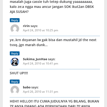
masalah juga cassie tuh tetep dukung yaaaaaaaaa,
kalo ze:a ngga mau ancur jangan SOK ikut2an DBSK
AJA SUSAH?
Reply
ririn
says:
April 24, 2010 at 10:25 pm
ye..krn doyanan lw gak bisa dan mustahil jd the next
tvxq..jgn marah dunk…
Reply
Sukima_JunHae
says:
April 24, 2010 at 10:41 pm
SHUT UP!!!!
Reply
babo
says:
April 26, 2010 at 11:31 pm
HEH!! HELLO!! ITU CUMA JUDULNYA YG BILANG, BUKAN
ZE:ANYA EMANG ADA PERNYATAAN DARI ZE:ANYA