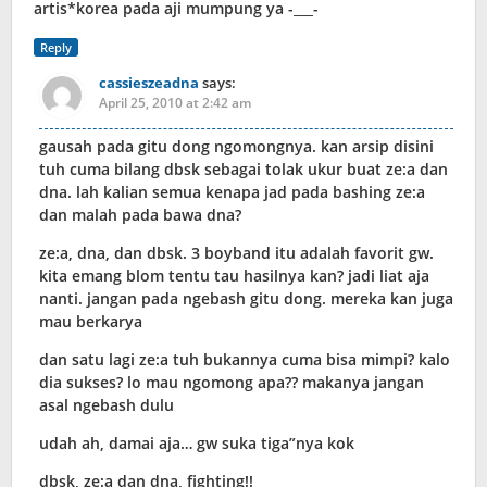
artis*korea pada aji mumpung ya -___-
Reply
cassieszeadna
says:
April 25, 2010 at 2:42 am
gausah pada gitu dong ngomongnya. kan arsip disini
tuh cuma bilang dbsk sebagai tolak ukur buat ze:a dan
dna. lah kalian semua kenapa jad pada bashing ze:a
dan malah pada bawa dna?
ze:a, dna, dan dbsk. 3 boyband itu adalah favorit gw.
kita emang blom tentu tau hasilnya kan? jadi liat aja
nanti. jangan pada ngebash gitu dong. mereka kan juga
mau berkarya
dan satu lagi ze:a tuh bukannya cuma bisa mimpi? kalo
dia sukses? lo mau ngomong apa?? makanya jangan
asal ngebash dulu
udah ah, damai aja… gw suka tiga”nya kok
dbsk, ze:a dan dna, fighting!!