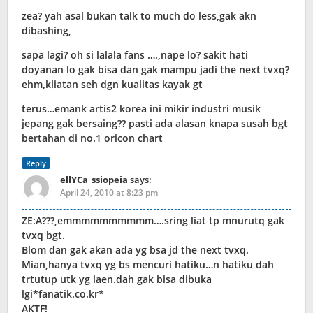
zea? yah asal bukan talk to much do less,gak akn
dibashing,
sapa lagi? oh si lalala fans ….,nape lo? sakit hati
doyanan lo gak bisa dan gak mampu jadi the next tvxq?
ehm,kliatan seh dgn kualitas kayak gt
terus…emank artis2 korea ini mikir industri musik
jepang gak bersaing?? pasti ada alasan knapa susah bgt
bertahan di no.1 oricon chart
Reply
ellYCa_ssiopeia
says:
April 24, 2010 at 8:23 pm
ZE:A???,emmmmmmmmmm….sring liat tp mnurutq gak
tvxq bgt.
Blom dan gak akan ada yg bsa jd the next tvxq.
Mian,hanya tvxq yg bs mencuri hatiku…n hatiku dah
trtutup utk yg laen.dah gak bisa dibuka
lgi*fanatik.co.kr*
AKTF!