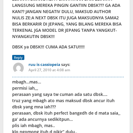
LANGSUNG MEREKA PINGIN GANTIIN DBSK??? GA ADA
KAN?? JANGAN NEGATIV DULU, MAKSUD AUTHOR
NULIS ZE:A NEXT DBSK ITU JUGA MAKSUDNYA SAMA2
BISA BERKARIR DI JEPANG, YANG BILANG MEREKA BISA
TERKENAL JGA MODEL DR JEPANG TANPA YANGKUT-
NYANGKUTIN DBSK!!!
DBSK ya DBSK!!! CUMA ADA SATU!!!!!
Reply
ruu is cassiopeia
says:
April 27, 2010 at 4:08 am
mbagh…mas…
permisi iah,,,
perasaan yang saya tw cuman ada satu dbsk….
truz yang mbagh ato mas maksud dbsk ancur ituh
dbsk yang mna iah???
perasaan, dbsk ituh perfect bangedh de d mata saia,,
ga’ ada ancurnya sedikitpun…
plis iah mbagh, mas..
klo ngomong ituh d pikir” dulu..