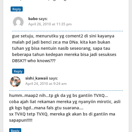
Reply
babo
says:
April 26, 2010 at 11:35 pm
gue setuju, menurutku yg coment2 di sini kayanya
malah pd jadi benci ze:a ma DNa. kita kan bukan
tuhan yg bisa nentuin nasib seseorang, sapa tau
beberapa tahun kedepan mereka bisa jadi sesukses
DBSK?? who knows???
Reply
sishi_kawaii
says:
April 24, 2010 at 9:24 am
humm..maap2 nih…tp gk da yg bs gantiin TVXQ…
coba ajah liat rekaman mereka yg nyanyiin mirotic, asli
gk bgs bgd…mana fals gtu suarana….
sx TVXQ tetp TVXQ, mereka gk akan bs di gantiin ma
sapapun!!!!!
Reply