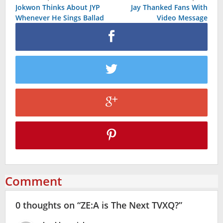
Jokwon Thinks About JYP
Jay Thanked Fans With
navigation
Whenever He Sings Ballad
Video Message
Comment
0 thoughts on “
ZE:A is The Next TVXQ?
”