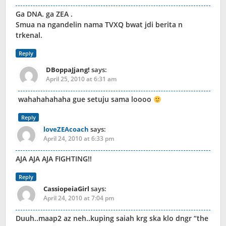
Ga DNA. ga ZEA .
Smua na ngandelin nama TVXQ bwat jdi berita n
trkenal.
Reply
DBoppaJjang!
says:
April 25, 2010 at 6:31 am
wahahahahaha gue setuju sama loooo
Reply
loveZEAcoach
says:
April 24, 2010 at 6:33 pm
AJA AJA AJA FIGHTING!!
Reply
CassiopeiaGirl
says:
April 24, 2010 at 7:04 pm
Duuh..maap2 az neh..kuping saiah krg ska klo dngr “the