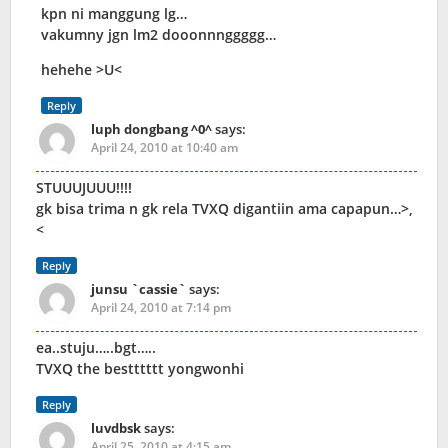
kpn ni manggung lg…
vakumny jgn lm2 dooonnnggggg…
hehehe >U<
Reply
luph dongbang ^0^
says:
April 24, 2010 at 10:40 am
STUUUJUUU!!!!
gk bisa trima n gk rela TVXQ digantiin ama capapun…>,
<
Reply
junsu `cassie`
says:
April 24, 2010 at 7:14 pm
ea..stuju…..bgt…..
TVXQ the bestttttt yongwonhi
Reply
luvdbsk
says:
April 25, 2010 at 4:15 am