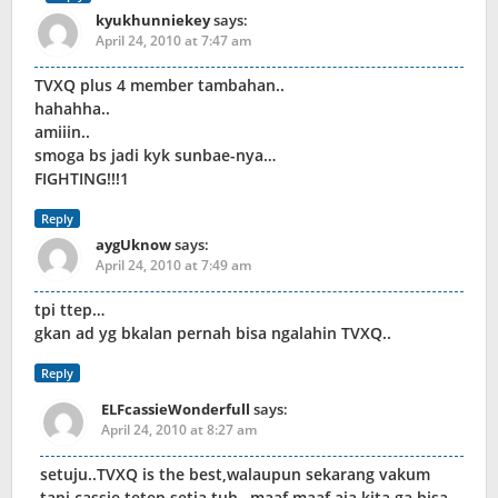
kyukhunniekey
says:
April 24, 2010 at 7:47 am
TVXQ plus 4 member tambahan..
hahahha..
amiiin..
smoga bs jadi kyk sunbae-nya…
FIGHTING!!!1
Reply
aygUknow
says:
April 24, 2010 at 7:49 am
tpi ttep…
gkan ad yg bkalan pernah bisa ngalahin TVXQ..
Reply
ELFcassieWonderfull
says:
April 24, 2010 at 8:27 am
setuju..TVXQ is the best,walaupun sekarang vakum
tapi cassie tetep setia tuh…maaf maaf aja kita ga bisa