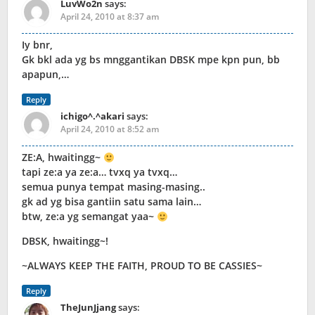
LuvWo2n
says:
April 24, 2010 at 8:37 am
Iy bnr,
Gk bkl ada yg bs mnggantikan DBSK mpe kpn pun, bb
apapun,…
Reply
ichigo^.^akari
says:
April 24, 2010 at 8:52 am
ZE:A, hwaitingg~
tapi ze:a ya ze:a… tvxq ya tvxq…
semua punya tempat masing-masing..
gk ad yg bisa gantiin satu sama lain…
btw, ze:a yg semangat yaa~
DBSK, hwaitingg~!
~ALWAYS KEEP THE FAITH, PROUD TO BE CASSIES~
Reply
TheJunJjang
says: