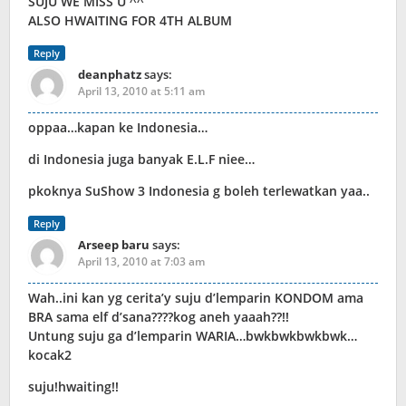
SUJU WE MISS U ^^
ALSO HWAITING FOR 4TH ALBUM
Reply
deanphatz
says:
April 13, 2010 at 5:11 am
oppaa…kapan ke Indonesia…
di Indonesia juga banyak E.L.F niee…
pkoknya SuShow 3 Indonesia g boleh terlewatkan yaa..
Reply
Arseep baru
says:
April 13, 2010 at 7:03 am
Wah..ini kan yg cerita’y suju d’lemparin KONDOM ama
BRA sama elf d’sana????kog aneh yaaah??!!
Untung suju ga d’lemparin WARIA…bwkbwkbwkbwk…
kocak2
suju!hwaiting!!