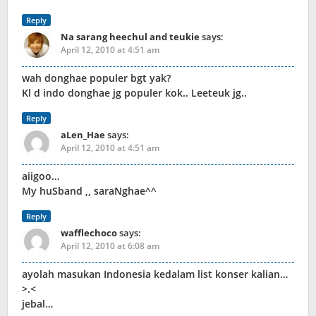
Reply
Na sarang heechul and teukie
says:
April 12, 2010 at 4:51 am
wah donghae populer bgt yak?
Kl d indo donghae jg populer kok.. Leeteuk jg..
Reply
aLen_Hae
says:
April 12, 2010 at 4:51 am
aiigoo…
My huSband ,, saraNghae^^
Reply
wafflechoco
says:
April 12, 2010 at 6:08 am
ayolah masukan Indonesia kedalam list konser kalian…
>.<
jebal…