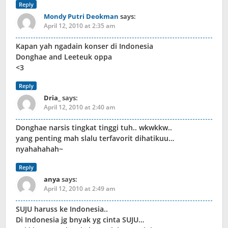
Reply
Mondy Putri Deokman
says:
April 12, 2010 at 2:35 am
Kapan yah ngadain konser di Indonesia
Donghae and Leeteuk oppa
<3
Reply
Dria_
says:
April 12, 2010 at 2:40 am
Donghae narsis tingkat tinggi tuh.. wkwkkw..
yang penting mah slalu terfavorit dihatikuu…
nyahahahah~
Reply
anya
says:
April 12, 2010 at 2:49 am
SUJU haruss ke Indonesia..
Di Indonesia jg bnyak yg cinta SUJU…