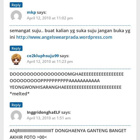
Reply
mkp
says:
April 12, 2010 at 11:02 pm
semangat suju.. buat kalian yg suka suju jangan buka yg
ini
http://www.angelswearprada.wordpress.com
Reply
ce2kluphsuju99
says:
April 12, 2010 at 11:23 pm
DOOOOOOOOOOOOOOOOMGHAEEEEEEEEEEEEEEEEE
OOOOOOOOOPPPPPPPPPPAAAAAAAAAAA
YEONGWONHISARANGHAEEEEEEEEEEEEEEEEEEEEEEE
*melted*
Reply
InggridonghaELF
says:
April 13, 2010 at 1:51 am
ANJRIIIIIIIIIIIIIIIIIIIIIIIIIT DONGHAENYA GANTENG BANGET
AKHIR FOTO >00<