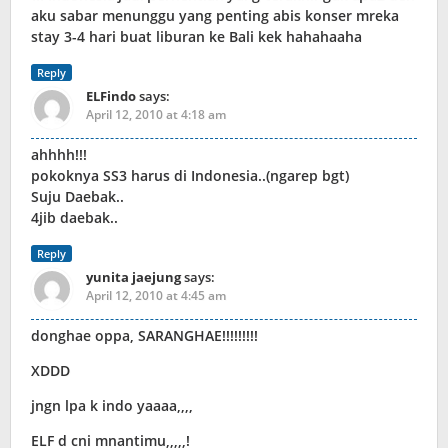
aku sabar menunggu yang penting abis konser mreka
stay 3-4 hari buat liburan ke Bali kek hahahaaha
Reply
ELFindo
says:
April 12, 2010 at 4:18 am
ahhhh!!!
pokoknya SS3 harus di Indonesia..(ngarep bgt)
Suju Daebak..
4jib daebak..
Reply
yunita jaejung
says:
April 12, 2010 at 4:45 am
donghae oppa, SARANGHAE!!!!!!!!!
XDDD
jngn lpa k indo yaaaa,,,,
ELF d cni mnantimu,,,,,!