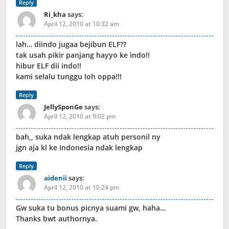
Reply
Ri_kha
says:
April 12, 2010 at 10:32 am
lah… diindo jugaa bejibun ELF??
tak usah pikir panjang hayyo ke indo!!
hibur ELF dii indo!!
kami selalu tunggu loh oppa!!!
Reply
JellySponGe
says:
April 12, 2010 at 9:02 pm
bah,, suka ndak lengkap atuh personil ny
jgn aja kl ke Indonesia ndak lengkap
Reply
aidenii
says:
April 12, 2010 at 10:24 pm
Gw suka tu bonus picnya suami gw, haha…
Thanks bwt authornya.