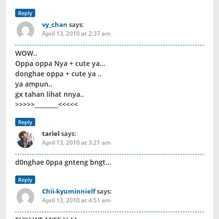
Reply
vy_chan
says:
April 13, 2010 at 2:37 am
WOW..
Oppa oppa Nya + cute ya…
donghae oppa + cute ya ..
ya ampun..
gx tahan lihat nnya..
>>>>>________<<<<<
Reply
tariel
says:
April 13, 2010 at 3:21 am
d0nghae 0ppa gnteng bngt…
Reply
Chii-kyuminnielf
says:
April 13, 2010 at 4:51 am