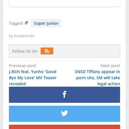
Tagged
Super Junior
by
Koreanindo
Follow Us On
Post
Previous post
Next post
J-Rich feat. Yunho ‘Good
SNSD Tiffany appear in
navigation
Bye My Love’ MV Teaser
porn site, SM will take
revealed
legal action