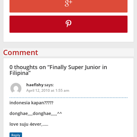
Comment
0 thoughts on “
Finally Super Junior in
Filipina
”
haefishy
says:
April 12, 2010 at 1:55 am
indonesia kapan?????
donghae,,,,donghae,,,,,^^
love suju 4ever,…..
Reply