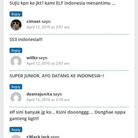
SUJU kpn ke jkt? kami ELF indonesia menantimu …
Reply
cimoet
says:
April 12, 2010 at 2:07 am
SS3 indonesia!!!
Reply
wiEkz
says:
April 12, 2010 at 2:07 am
SUPER JUNIOR, AYO DATANG KE INDONESIA~!
Reply
desmajunita
says:
April 12, 2010 at 2:10 am
elf sini banyak jg ko… Ksini dooonggg…. Donghae oppa
ganteng bgt!!!
Reply
z'Black Jack
says: