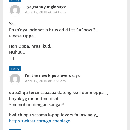
Tya_HanKyungie
says:
April 12, 2010 at 8:41 am
Ya..
Poko’nya Indonesia hrus ad d list SuShow 3..
Please Oppa..
Han Oppa, hrus ikud..
Huhuu..
T.T
Reply
i'm the new k-pop lovers
says:
April 12, 2010 at 9:38 am
oppa2 qu tercintaaaaaa.dateng ksni dunn oppa,,,,
bnyak yg mnantimu dsni.
*memohon dengan sangat*
bwt chingu sesama k-pop lovers follow aq y,,
http://twitter.com/goichaniago