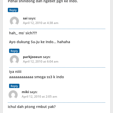
Pdhal shindong dah ngebet pgn ke Indo.
Reply
sai
says:
April 12, 2010 at 4:38 am
hah,, ms’ sich???
Ayo dukung Su-Ju ke Indo… hahaha
Reply
parkjooeun
says:
April 12, 2010 at 6:04 am
iya niiii
aaaaaaaaaaaa smoga ss3 k indo
Reply
miki
says:
April 12, 2010 at 2:05 am
ichul dah ptong rmbut yak?