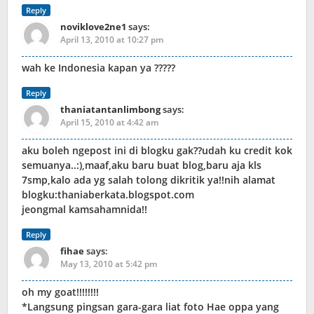
Reply
noviklove2ne1
says:
April 13, 2010 at 10:27 pm
wah ke Indonesia kapan ya ?????
Reply
thaniatantanlimbong
says:
April 15, 2010 at 4:42 am
aku boleh ngepost ini di blogku gak??udah ku credit kok
semuanya..:),maaf,aku baru buat blog,baru aja kls
7smp,kalo ada yg salah tolong dikritik ya!!nih alamat
blogku:thaniaberkata.blogspot.com
jeongmal kamsahamnida!!
Reply
fihae
says:
May 13, 2010 at 5:42 pm
oh my goat!!!!!!!!
*Langsung pingsan gara-gara liat foto Hae oppa yang