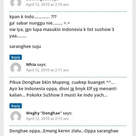
April 12, 2010 at 2:10 am
kpan k Indo………….. ???
ga’ sabar nunggu nie……… >.<
ow iya, jgn lupa masukin Indonesia k list sushow 3
yaa………
saranghee suju
Reply
MhIa
says:
April 12, 2010 at 2:11 am
Pikux Donghae bkin Mupeng, cuakep buanget ^^…
Ayo ke Indonesia oppa, disni jg bnyk Elf yg menanti
kalian… Pokokx SuShow 3 musti ke Indo yach…
Reply
Weghy "Donghae"
says:
April 12, 2010 at 2:15 am
Donghae oppa…Emang keren zlalu…Oppa saranghae