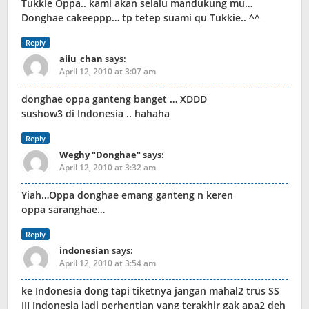
Tukkie Oppa.. kami akan selalu mandukung mu…
Donghae cakeeppp… tp tetep suami qu Tukkie.. ^^
Reply
aiiu_chan
says:
April 12, 2010 at 3:07 am
donghae oppa ganteng banget … XDDD
sushow3 di Indonesia .. hahaha
Reply
Weghy "Donghae"
says:
April 12, 2010 at 3:32 am
Yiah…Oppa donghae emang ganteng n keren
oppa saranghae…
Reply
indonesian
says:
April 12, 2010 at 3:54 am
ke Indonesia dong tapi tiketnya jangan mahal2 trus SS
III Indonesia jadi perhentian yang terakhir gak apa2 deh