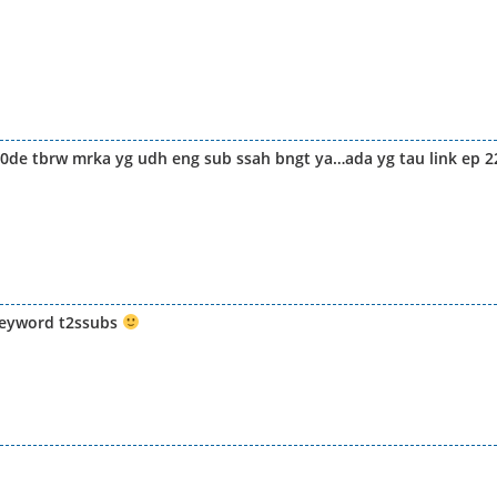
s0de tbrw mrka yg udh eng sub ssah bngt ya…ada yg tau link ep 2
 keyword t2ssubs