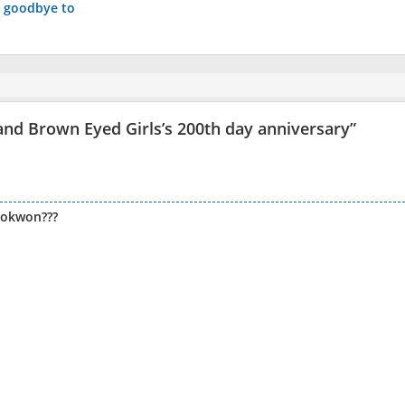
 goodbye to
nd Brown Eyed Girls’s 200th day anniversary
”
jokwon???