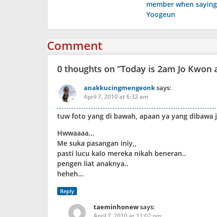
member when saying
Yoogeun
Comment
0 thoughts on “
Today is 2am Jo Kwon a
anakkucingmengeonk
says:
April 7, 2010 at 6:32 am
tuw foto yang di bawah, apaan ya yang dibawa 
Hwwaaaa…
Me suka pasangan iniy,,
pasti lucu kalo mereka nikah beneran..
pengen liat anaknya..
heheh…
Reply
taeminhonew
says:
April 7, 2010 at 11:02 pm