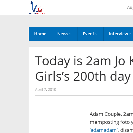
Skip
Au
to
content
Home
News
Event
Interview
Today is 2am Jo
Girls’s 200th day
by
April 7, 2010
Koreanindo
Adam Couple, 2am 
memposting foto y
‘adamadam’
. disa