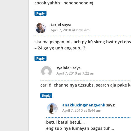
cocok yahhh~ hehehehehe =)
Reply
tariel
says:
April 7, 2010 at 6:58 am
ska ma psngan ini…ach py k0 skrng bwt nyri ep
– 24 ga yg udh eng sub…?
Reply
syalala~
says:
April 7, 2010 at 7:22 am
cari di channelnya t2ssubs, search aja pake
Reply
anakkucingmengeonk
says:
April 7, 2010 at 8:44 am
betul betul betul,…
eng sub-nya lumayan bagus tuh…