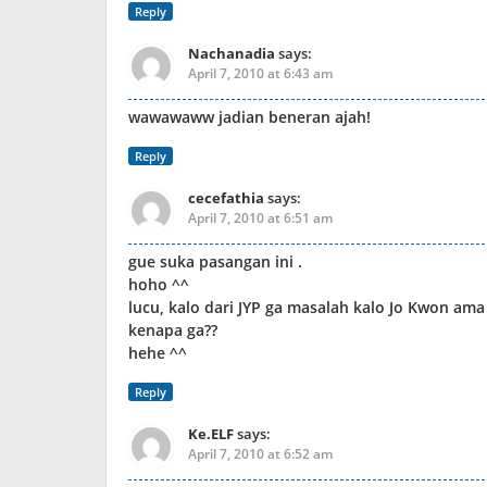
Reply
Nachanadia
says:
April 7, 2010 at 6:43 am
wawawaww jadian beneran ajah!
Reply
cecefathia
says:
April 7, 2010 at 6:51 am
gue suka pasangan ini .
hoho ^^
lucu, kalo dari JYP ga masalah kalo Jo Kwon ama 
kenapa ga??
hehe ^^
Reply
Ke.ELF
says:
April 7, 2010 at 6:52 am