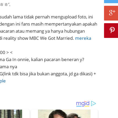
 ㅎㅎ’.
 ‘sudah lama tidak pernah mengupload foto, ini
’. dengan ini fans masih mempertanyakan apakah
acaran atau memang ya hanya hubungan
di reality show MBC We Got Married.
mereka
200 > <
a Ga In onnie, kalian pacaran beneran y?
lama nya
(link tdk bisa jika bukan anggota, jd ga dikasi) +
ple