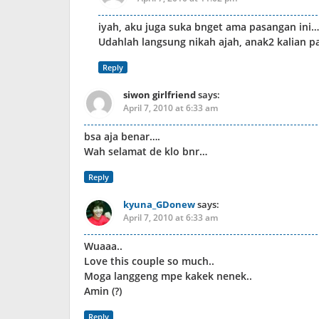
iyah, aku juga suka bnget ama pasangan ini…
Udahlah langsung nikah ajah, anak2 kalian p
Reply
siwon girlfriend
says:
April 7, 2010 at 6:33 am
bsa aja benar….
Wah selamat de klo bnr…
Reply
kyuna_GDonew
says:
April 7, 2010 at 6:33 am
Wuaaa..
Love this couple so much..
Moga langgeng mpe kakek nenek..
Amin (?)
Reply