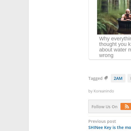
Tagged
2AM
by
Koreanindo
Follow Us On
Post
Previous post
SHINee Key is the mo
navigation