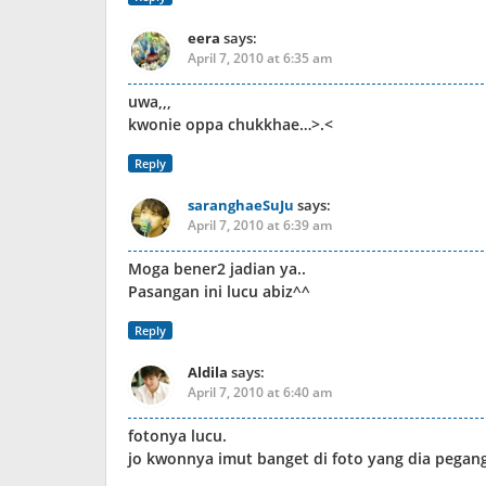
eera
says:
April 7, 2010 at 6:35 am
uwa,,,
kwonie oppa chukkhae…>.<
Reply
saranghaeSuJu
says:
April 7, 2010 at 6:39 am
Moga bener2 jadian ya..
Pasangan ini lucu abiz^^
Reply
Aldila
says:
April 7, 2010 at 6:40 am
fotonya lucu.
jo kwonnya imut banget di foto yang dia pegang