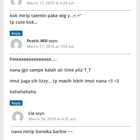
March 17, 2010 at 6:24 am
kok mirip taemin pake wig y…=,=”
tp cute kok…
Reply
fnatic.MSI
says:
March 17, 2010 at 7:03 am
hwaaaaaaaaaaaaaa…..
nana jgn sampe kalah air time pliz T_T
imut juga sih lizzy… tp masih lebih imut nana <3 <3
hehehehehe
Reply
Lia
says:
March 26, 2010 at 4:32 am
nana mirip boneka barbie ~~