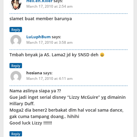
Hell.en.Killer
says:
March 17, 2010 at 2:54 am
slamet buat member barunya
Reply
LuLuphBum
says:
March 17, 2010 at 3:58 am
Tmbah bnyak ja AS. Lama2 jd ky SNSD deh
Reply
hosiana
says:
March 17, 2010 at 4:11 am
Nama aslinya siapa ya ??
Gue jadi inget serial disney “Lizzy McGuire” yg dimainin
Hillary Duff.
Moga2 dia bener2 berbakat dlm hal vocal sama dance,
gak cuma tampang doang.. hihihi
Good luck Lizzy !!!!!!!
Reply