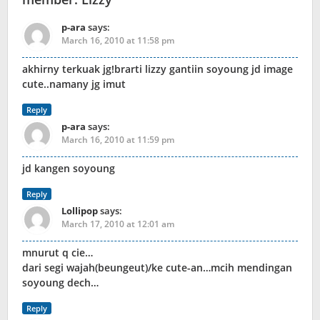
p-ara
says:
March 16, 2010 at 11:58 pm
akhirny terkuak jg!brarti lizzy gantiin soyoung jd image
cute..namany jg imut
Reply
p-ara
says:
March 16, 2010 at 11:59 pm
jd kangen soyoung
Reply
Lollipop
says:
March 17, 2010 at 12:01 am
mnurut q cie…
dari segi wajah(beungeut)/ke cute-an…mcih mendingan
soyoung dech…
Reply