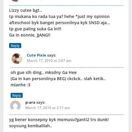
Lizzy cutee bgt..
tp mukana ko rada tua ya? hehe *just my opinion
afteschool byk banget personilnya kyk SNSD aja…
tp gue paling suka Ga In!!!
Ga In eonnie, JJANG!!
Reply
Cute Pixie
says:
March 17, 2010 at 2:07 am
oh gue slh ding.. mksdny Ga Hee
(Ga In kan personilnya BEG) ckckck.. slah ketik..
mianhe :3
Reply
p-ara
says:
March 17, 2010 at 2:11 am
yg bener konsepny kyk momusu?ganti2 trs dunk!
soyoung kembalilah..