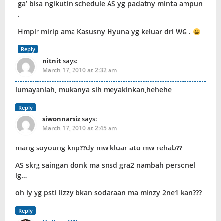
ga’ bisa ngikutin schedule AS yg padatny minta ampun
.
Hmpir mirip ama Kasusny Hyuna yg keluar dri WG .
Reply
nitnit
says:
March 17, 2010 at 2:32 am
lumayanlah, mukanya sih meyakinkan,hehehe
Reply
siwonnarsiz
says:
March 17, 2010 at 2:45 am
mang soyoung knp??dy mw kluar ato mw rehab??
AS skrg saingan donk ma snsd gra2 nambah personel
lg…
oh iy yg psti lizzy bkan sodaraan ma minzy 2ne1 kan???
Reply