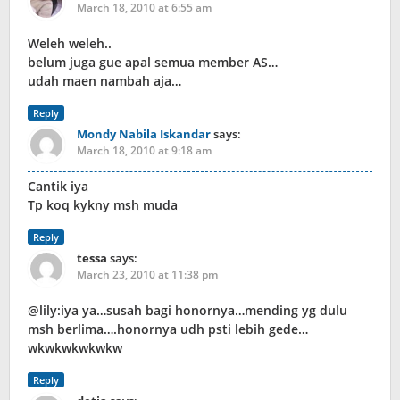
March 18, 2010 at 6:55 am
Weleh weleh..
belum juga gue apal semua member AS…
udah maen nambah aja…
Reply
Mondy Nabila Iskandar
says:
March 18, 2010 at 9:18 am
Cantik iya
Tp koq kykny msh muda
Reply
tessa
says:
March 23, 2010 at 11:38 pm
@lily:iya ya…susah bagi honornya…mending yg dulu
msh berlima….honornya udh psti lebih gede…
wkwkwkwkwkw
Reply