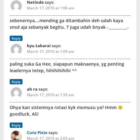
Netindo
says:
March 17, 2010 at 1:06 am
sebenernya….mending ga ditambahin deh udah kaya
snsd aja sebanyak begitu. 7 juga udah bnyak -__________-
Reply
kyu.takarai
says:
March 17, 2010 at 1:09 am
paling suka Ga Hee, siapapun maknaenya, yg penting
leadernya tetep, hihihihihihi ^^
Reply
ah ra
says:
March 17, 2010 at 1:59 am
Ohya kan sistemnya rotasi kyk momusu ya? Hmm
goodluck, AS!
Reply
Cute Pixie
says:
March 17, 2010 at 2:03 am