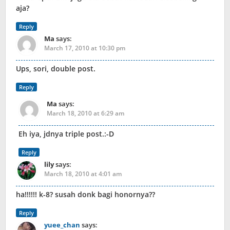
aja?
Reply
Ma
says:
March 17, 2010 at 10:30 pm
Ups, sori, double post.
Reply
Ma
says:
March 18, 2010 at 6:29 am
Eh iya, jdnya triple post.:-D
Reply
lily
says:
March 18, 2010 at 4:01 am
ha!!!!!! k-8? susah donk bagi honornya??
Reply
yuee_chan
says: