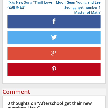
f(x)’s New Song “Thrill Love
Moon Geun Young and Lee
navigation
(스릴 러브)”
Seunggi get number 1
‘Master of Math’
Comment
0 thoughts on “
Afterschool get their new
member: Lizzy
”