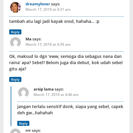
dreamylover
says:
March 17, 2010 at 4:31 am
tambah atu lagi jadi kayak snsd, hahaha… :p
Reply
Ma
says:
March 17, 2010 at 4:39 am
Ok, maksud lo dgn ‘eww, semoga dia sebagus nana dan
raina’ apa? Sebel? Belom juga dia debut, kok udah sebel
gitu aja?
Reply
arsip lama
says:
March 17, 2010 at 4:46 am
jangan terlalu sensitif donk, siapa yang sebel, capek
deh gw…hahahah
Reply
rrr
says: