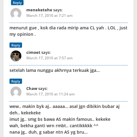
Reply
meneketehe
says:
March 17, 2010 at 7:21 am
menurut gue , kok dia rada mirip ama CL yah . LOL , just
my opinion .
Reply
cimoet
says:
March 17, 2010 at 7:57 am
setelah lama nunggu akhrnya terkuak jga…
Reply
Chaw
says:
March 17, 2010 at 11:24 am
wew.. makin byk aj.. aaaaa… asal jgn dibikin bubar aj
deh.. kekekeke
imut jg.. smg bs bawa AS makin famous.. kekeke
wah, bekha ganti wrn rmbt.. cantikkkkk ^^
nana jg.. duh, g sabar ntn AS yg bru…