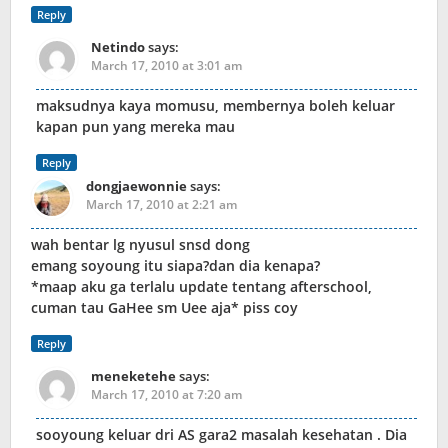
Reply
Netindo
says:
March 17, 2010 at 3:01 am
maksudnya kaya momusu, membernya boleh keluar
kapan pun yang mereka mau
Reply
dongjaewonnie
says:
March 17, 2010 at 2:21 am
wah bentar lg nyusul snsd dong
emang soyoung itu siapa?dan dia kenapa?
*maap aku ga terlalu update tentang afterschool,
cuman tau GaHee sm Uee aja* piss coy
Reply
meneketehe
says:
March 17, 2010 at 7:20 am
sooyoung keluar dri AS gara2 masalah kesehatan . Dia