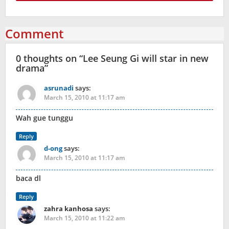
Comment
0 thoughts on “
Lee Seung Gi will star in new
drama
”
asrunadi
says:
March 15, 2010 at 11:17 am
Wah gue tunggu
Reply
d-ong
says:
March 15, 2010 at 11:17 am
baca dl
Reply
zahra kanhosa
says:
March 15, 2010 at 11:22 am