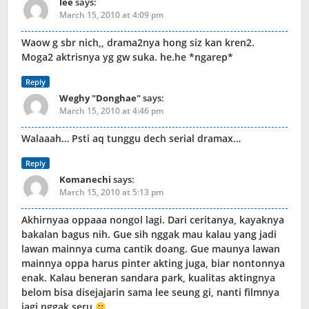
lee
says:
March 15, 2010 at 4:09 pm
Waow g sbr nich,, drama2nya hong siz kan kren2.
Moga2 aktrisnya yg gw suka. he.he *ngarep*
Reply
Weghy "Donghae"
says:
March 15, 2010 at 4:46 pm
Walaaah… Psti aq tunggu dech serial dramax…
Reply
Komanechi
says:
March 15, 2010 at 5:13 pm
Akhirnyaa oppaaa nongol lagi. Dari ceritanya, kayaknya
bakalan bagus nih. Gue sih nggak mau kalau yang jadi
lawan mainnya cuma cantik doang. Gue maunya lawan
mainnya oppa harus pinter akting juga, biar nontonnya
enak. Kalau beneran sandara park, kualitas aktingnya
belom bisa disejajarin sama lee seung gi, nanti filmnya
jagi nggak seru