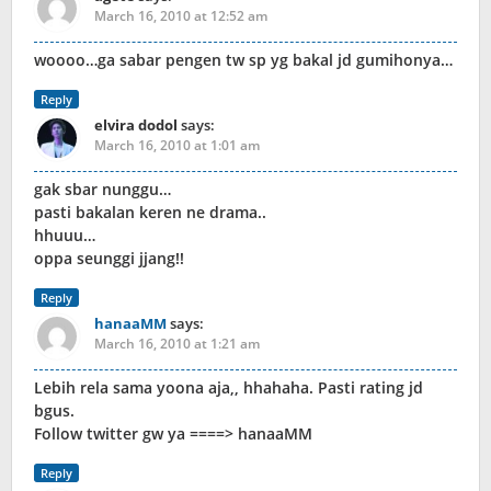
March 16, 2010 at 12:52 am
woooo…ga sabar pengen tw sp yg bakal jd gumihonya…
Reply
elvira dodol
says:
March 16, 2010 at 1:01 am
gak sbar nunggu…
pasti bakalan keren ne drama..
hhuuu…
oppa seunggi jjang!!
Reply
hanaaMM
says:
March 16, 2010 at 1:21 am
Lebih rela sama yoona aja,, hhahaha. Pasti rating jd
bgus.
Follow twitter gw ya ====> hanaaMM
Reply