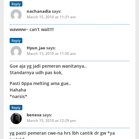
Reply
nachanadia
says:
March 15, 2010 at 11:31 am
wawww~ can’t wait!!!
Reply
Hyun_jae
says:
March 15, 2010 at 11:50 am
Gue aja yg jadi pemeran wanitanya..
Standarnya udh pas kok,
Pasti 0ppa melting ama gue..
Hahaha
*narsis*
Reply
beneva
says:
March 15, 2010 at 12:29 pm
yg pasti pemeran cwe-na hrs lbh cantik dr gw *ya