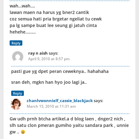
wah…wah….
lawan maen na harus yg bner2 cantik
coz semua hati pria brgetar ngeliat tu cewk
pa lg sampe buat lee seung gi jatuh cinta
hehehe………
Reply
ray n aish
says:
April 9, 2010 at 8:57 pm
pasti gue yg dpet peran ceweknya.. hahahaha
sran deh, mgkn han hyo joo lagi ja..
Reply
chanlvwonnielf_cassie_blackjack
says:
March 15, 2010 at 11:31 am
Gw udh prnh btcha artikel.a d blog laen , dnger2 nich ,
slh satu clon pmeran gumiho yaitu sandara park , unnie
gw ..