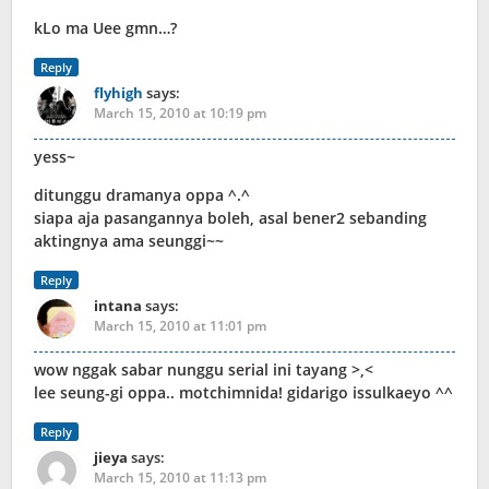
kLo ma Uee gmn…?
Reply
flyhigh
says:
March 15, 2010 at 10:19 pm
yess~
ditunggu dramanya oppa ^.^
siapa aja pasangannya boleh, asal bener2 sebanding
aktingnya ama seunggi~~
Reply
intana
says:
March 15, 2010 at 11:01 pm
wow nggak sabar nunggu serial ini tayang >,<
lee seung-gi oppa.. motchimnida! gidarigo issulkaeyo ^^
Reply
jieya
says:
March 15, 2010 at 11:13 pm