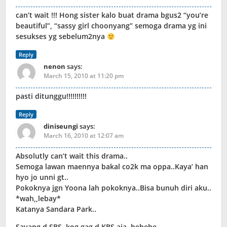
can’t wait !!! Hong sister kalo buat drama bgus2 “you’re
beautiful”, “sassy girl choonyang” semoga drama yg ini
sesukses yg sebelum2nya
Reply
nenon
says:
March 15, 2010 at 11:20 pm
pasti ditunggu!!!!!!!!!!
Reply
diniseungi
says:
March 16, 2010 at 12:07 am
Absolutly can’t wait this drama..
Semoga lawan maennya bakal co2k ma oppa..Kaya’ han
hyo jo unni gt..
Pokoknya jgn Yoona lah pokoknya..Bisa bunuh diri aku..
*wah,,lebay*
Katanya Sandara Park..
Sayang d SBS,,kog gag d KBS aja..hehehe