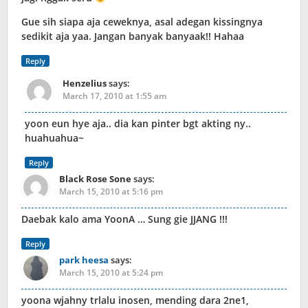
Gue sih siapa aja ceweknya, asal adegan kissingnya
sedikit aja yaa. Jangan banyak banyaak!! Hahaa
Reply
Henzelius
says:
March 17, 2010 at 1:55 am
yoon eun hye aja.. dia kan pinter bgt akting ny..
huahuahua~
Reply
Black Rose Sone
says:
March 15, 2010 at 5:16 pm
Daebak kalo ama YoonA … Sung gie JJANG !!!
Reply
park heesa
says:
March 15, 2010 at 5:24 pm
yoona wjahny trlalu inosen, mending dara 2ne1,