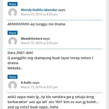
Reply
Mondy Nabila Iskandar
says:
March 15, 2010 at 8:24 pm
Ahhhhhhhhh aq tunggu nie drama
Reply
Moedchuterz
says:
March 15, 2010 at 8:45 pm
Dara 2NE1 deh!
Q panggilin org skampung buat layar tncep nnton t
drama
Wekeke..
Reply
k-holic
says:
March 15, 2010 at 8:47 pm
asik2 oppa main lg…tp klo sandara gw g setuju krng
berkarakter’ uee aja lah’ ato YEH’ kim so eun jg boleh…
asal yg cntx2 buat oppa…hehe