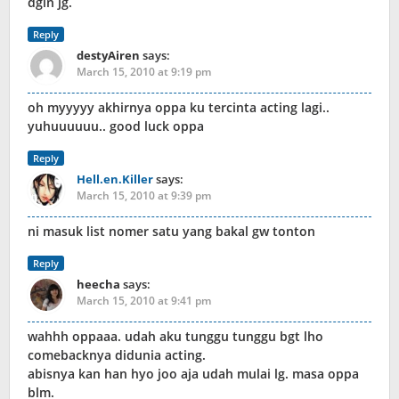
dgin jg.
Reply
destyAiren
says:
March 15, 2010 at 9:19 pm
oh myyyyy akhirnya oppa ku tercinta acting lagi..
yuhuuuuuu.. good luck oppa
Reply
Hell.en.Killer
says:
March 15, 2010 at 9:39 pm
ni masuk list nomer satu yang bakal gw tonton
Reply
heecha
says:
March 15, 2010 at 9:41 pm
wahhh oppaaa. udah aku tunggu tunggu bgt lho
comebacknya didunia acting.
abisnya kan han hyo joo aja udah mulai lg. masa oppa
blm.