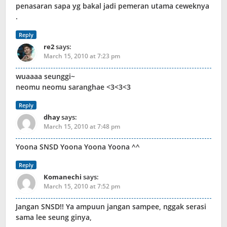
penasaran sapa yg bakal jadi pemeran utama ceweknya
.
Reply
re2
says:
March 15, 2010 at 7:23 pm
wuaaaa seunggi~
neomu neomu saranghae <3<3<3
Reply
dhay
says:
March 15, 2010 at 7:48 pm
Yoona SNSD Yoona Yoona Yoona ^^
Reply
Komanechi
says:
March 15, 2010 at 7:52 pm
Jangan SNSD!! Ya ampuun jangan sampee, nggak serasi
sama lee seung ginya,