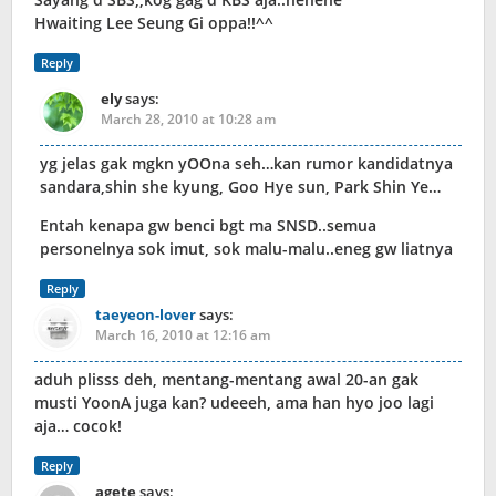
Hwaiting Lee Seung Gi oppa!!^^
Reply
ely
says:
March 28, 2010 at 10:28 am
yg jelas gak mgkn yOOna seh…kan rumor kandidatnya
sandara,shin she kyung, Goo Hye sun, Park Shin Ye…
Entah kenapa gw benci bgt ma SNSD..semua
personelnya sok imut, sok malu-malu..eneg gw liatnya
Reply
taeyeon-lover
says:
March 16, 2010 at 12:16 am
aduh plisss deh, mentang-mentang awal 20-an gak
musti YoonA juga kan? udeeeh, ama han hyo joo lagi
aja… cocok!
Reply
agete
says: