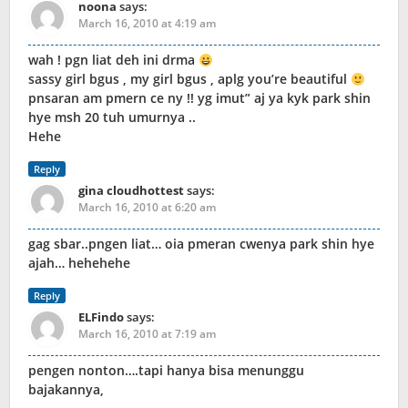
noona
says:
March 16, 2010 at 4:19 am
wah ! pgn liat deh ini drma
sassy girl bgus , my girl bgus , aplg you’re beautiful
pnsaran am pmern ce ny !! yg imut” aj ya kyk park shin
hye msh 20 tuh umurnya ..
Hehe
Reply
gina cloudhottest
says:
March 16, 2010 at 6:20 am
gag sbar..pngen liat… oia pmeran cwenya park shin hye
ajah… hehehehe
Reply
ELFindo
says:
March 16, 2010 at 7:19 am
pengen nonton….tapi hanya bisa menunggu
bajakannya,