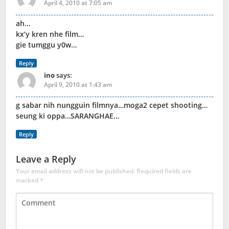
April 4, 2010 at 7:05 am
ah…
kx’y kren nhe film…
gie tumggu y0w…
Reply
ino
says:
April 9, 2010 at 1:43 am
g sabar nih nungguin filmnya…moga2 cepet shooting…
seung ki oppa…SARANGHAE…
Reply
Leave a Reply
Your email address will not be published.
Required fields are
marked
*