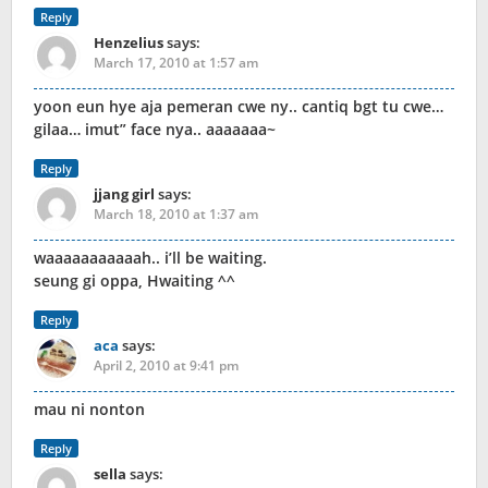
Reply
Henzelius
says:
March 17, 2010 at 1:57 am
yoon eun hye aja pemeran cwe ny.. cantiq bgt tu cwe…
gilaa… imut” face nya.. aaaaaaa~
Reply
jjang girl
says:
March 18, 2010 at 1:37 am
waaaaaaaaaaah.. i’ll be waiting.
seung gi oppa, Hwaiting ^^
Reply
aca
says:
April 2, 2010 at 9:41 pm
mau ni nonton
Reply
sella
says: