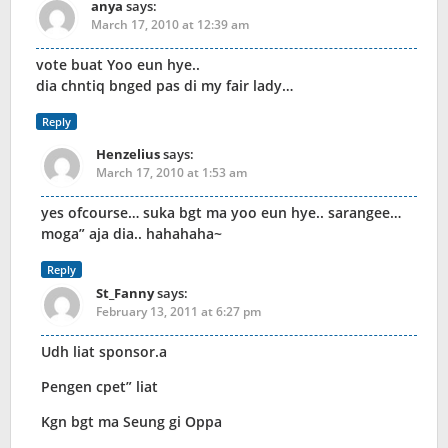
anya
says:
March 17, 2010 at 12:39 am
vote buat Yoo eun hye..
dia chntiq bnged pas di my fair lady…
Reply
Henzelius
says:
March 17, 2010 at 1:53 am
yes ofcourse… suka bgt ma yoo eun hye.. sarangee…
moga” aja dia.. hahahaha~
Reply
St_Fanny
says:
February 13, 2011 at 6:27 pm
Udh liat sponsor.a
Pengen cpet” liat
Kgn bgt ma Seung gi Oppa