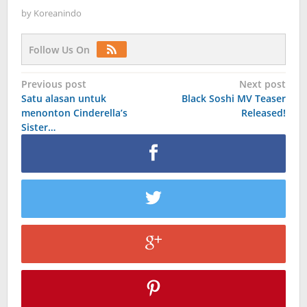
by
Koreanindo
Follow Us On
Post
Previous post
Next post
Satu alasan untuk
Black Soshi MV Teaser
navigation
menonton Cinderella’s
Released!
Sister…