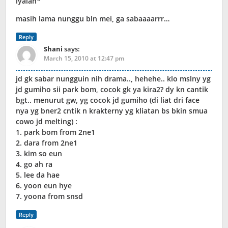
iyalah*
masih lama nunggu bln mei, ga sabaaaarrr…
Reply
Shani
says:
March 15, 2010 at 12:47 pm
jd gk sabar nungguin nih drama.., hehehe.. klo mslny yg
jd gumiho sii park bom, cocok gk ya kira2? dy kn cantik
bgt.. menurut gw, yg cocok jd gumiho (di liat dri face
nya yg bner2 cntik n krakterny yg kliatan bs bkin smua
cowo jd melting) :
1. park bom from 2ne1
2. dara from 2ne1
3. kim so eun
4. go ah ra
5. lee da hae
6. yoon eun hye
7. yoona from snsd
Reply