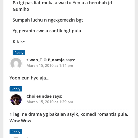
Pa lgi pas liat muka.a waktu Yeoja.a berubah jd
Gumiho
Sumpah luchu n nge-gemezin bgt
Yg peranin cwe.a cantik bgt pula
K k k~
Reply
siwon_T.O.P_namja
says:
March 15, 2010 at 1:14 pm
Yoon eun hye aja…
Reply
Choi eundae
says:
March 15, 2010 at 1:29 pm
1 lagi ne drama yg bakalan asyik, komedi romantis pula.
Wow.Wow
Reply