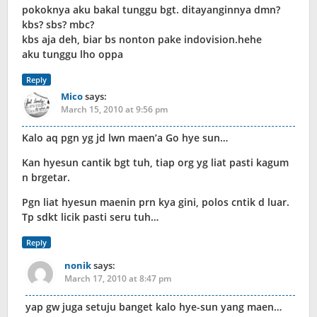
pokoknya aku bakal tunggu bgt. ditayanginnya dmn?
kbs? sbs? mbc?
kbs aja deh, biar bs nonton pake indovision.hehe
aku tunggu lho oppa
Reply
Mico
says:
March 15, 2010 at 9:56 pm
Kalo aq pgn yg jd lwn maen’a Go hye sun…
Kan hyesun cantik bgt tuh, tiap org yg liat pasti kagum
n brgetar.
Pgn liat hyesun maenin prn kya gini, polos cntik d luar.
Tp sdkt licik pasti seru tuh…
Reply
nonik
says:
March 17, 2010 at 8:47 pm
yap gw juga setuju banget kalo hye-sun yang maen…