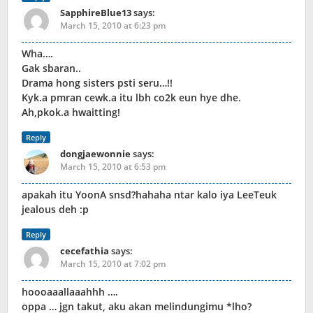
SapphireBlue13
says:
March 15, 2010 at 6:23 pm
Wha….
Gak sbaran..
Drama hong sisters psti seru…!!
Kyk.a pmran cewk.a itu lbh co2k eun hye dhe.
Ah,pkok.a hwaitting!
Reply
dongjaewonnie
says:
March 15, 2010 at 6:53 pm
apakah itu YoonA snsd?hahaha ntar kalo iya LeeTeuk
jealous deh :p
Reply
cecefathia
says:
March 15, 2010 at 7:02 pm
hoooaaallaaahhh ….
oppa … jgn takut, aku akan melindungimu *lho?