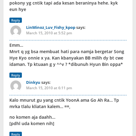
pokony yg cntik tapi ada kesan beraninya hehe. kyk
eun hye
Reply
LinMinoz_Luv_Fishy_kpop
says:
March 15, 2010 at 5:52 pm
Emm…
Mnrt q yg bsa membuat hati para namja bergetar Song
Hye Kyo onnie x ya. Kan kbanyakan BB milih dy bt cwe
idaman. Tp ktuaan g y ^^v ? *dibunuh Hyun Bin oppa*
Reply
Dinkyu
says:
March 15, 2010 at 6:11 pm
Kalo mnurut gu yang cntik YoonA ama Go Ah Ra… Tp
mrka tlalu kliatan kalem… ¤¤,
no komen aja daahh…
[pdhl uda komen nih]
Reply