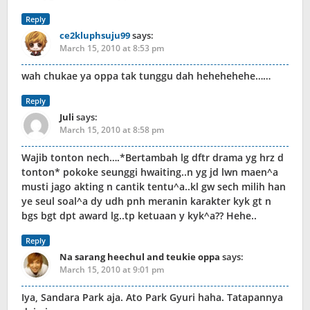
Reply
ce2kluphsuju99
says:
March 15, 2010 at 8:53 pm
wah chukae ya oppa tak tunggu dah hehehehehe……
Reply
Juli
says:
March 15, 2010 at 8:58 pm
Wajib tonton nech….*Bertambah lg dftr drama yg hrz d
tonton* pokoke seunggi hwaiting..n yg jd lwn maen^a
musti jago akting n cantik tentu^a..kl gw sech milih han
ye seul soal^a dy udh pnh meranin karakter kyk gt n
bgs bgt dpt award lg..tp ketuaan y kyk^a?? Hehe..
Reply
Na sarang heechul and teukie oppa
says:
March 15, 2010 at 9:01 pm
Iya, Sandara Park aja. Ato Park Gyuri haha. Tatapannya