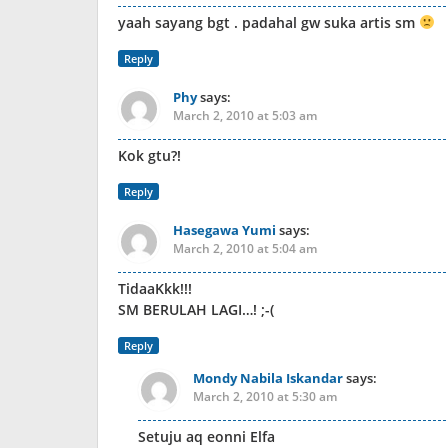
yaah sayang bgt . padahal gw suka artis sm
Reply
Phy
says:
March 2, 2010 at 5:03 am
Kok gtu?!
Reply
Hasegawa Yumi
says:
March 2, 2010 at 5:04 am
TidaaKkk!!!
SM BERULAH LAGI…! ;-(
Reply
Mondy Nabila Iskandar
says:
March 2, 2010 at 5:30 am
Setuju aq eonni Elfa