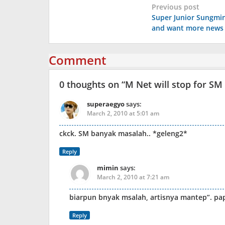
Post
Previous post
Super Junior Sungmin
navigation
and want more news
Comment
0 thoughts on “
M Net will stop for SM 
superaegyo
says:
March 2, 2010 at 5:01 am
ckck. SM banyak masalah.. *geleng2*
Reply
mimin
says:
March 2, 2010 at 7:21 am
biarpun bnyak msalah, artisnya mantep”. pap
Reply