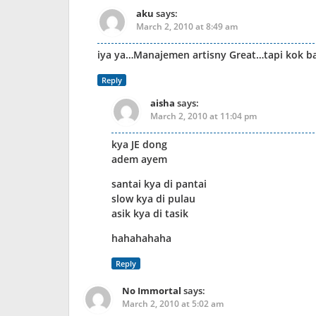
aku
says:
March 2, 2010 at 8:49 am
iya ya…Manajemen artisny Great…tapi kok 
Reply
aisha
says:
March 2, 2010 at 11:04 pm
kya JE dong
adem ayem
santai kya di pantai
slow kya di pulau
asik kya di tasik
hahahahaha
Reply
No Immortal
says:
March 2, 2010 at 5:02 am