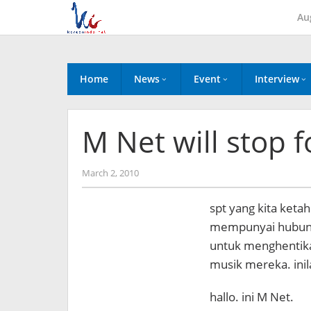
Skip
Au
to
content
Home
News
Event
Interview
M Net will stop f
by
March 2, 2010
Koreanindo
spt yang kita keta
mempunyai hubunga
untuk menghentikan
musik mereka. in
hallo. ini M Net.