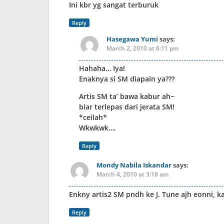
Ini kbr yg sangat terburuk
Reply
Hasegawa Yumi
says:
March 2, 2010 at 6:11 pm
Hahaha… Iya!
Enaknya si SM diapain ya???
Artis SM ta’ bawa kabur ah~
biar terlepas dari jerata SM!
*ceilah*
Wkwkwk….
Reply
Mondy Nabila Iskandar
says:
March 4, 2010 at 3:18 am
Enkny artis2 SM pndh ke J. Tune ajh eonni, 
Reply