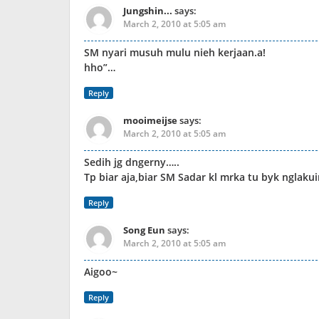
Jungshin...
says:
March 2, 2010 at 5:05 am
SM nyari musuh mulu nieh kerjaan.a!
hho”…
Reply
mooimeijse
says:
March 2, 2010 at 5:05 am
Sedih jg dngerny…..
Tp biar aja,biar SM Sadar kl mrka tu byk nglakuin
Reply
Song Eun
says:
March 2, 2010 at 5:05 am
Aigoo~
Reply