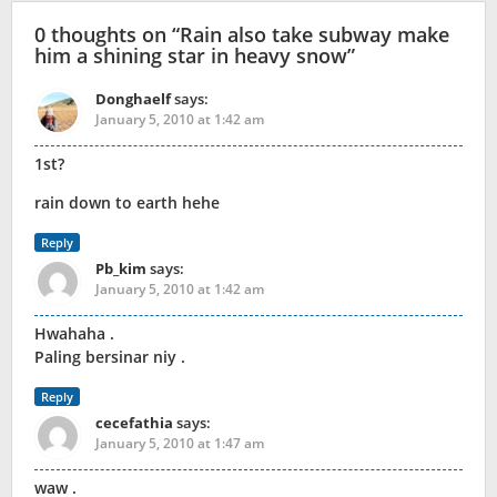
0 thoughts on “
Rain also take subway make
him a shining star in heavy snow
”
Donghaelf
says:
January 5, 2010 at 1:42 am
1st?
rain down to earth hehe
Reply
Pb_kim
says:
January 5, 2010 at 1:42 am
Hwahaha .
Paling bersinar niy .
Reply
cecefathia
says:
January 5, 2010 at 1:47 am
waw .