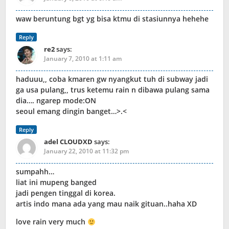
waw beruntung bgt yg bisa ktmu di stasiunnya hehehe
Reply
re2
says:
January 7, 2010 at 1:11 am
haduuu,, coba kmaren gw nyangkut tuh di subway jadi
ga usa pulang,, trus ketemu rain n dibawa pulang sama
dia…. ngarep mode:ON
seoul emang dingin banget…>.<
Reply
adel CLOUDXD
says:
January 22, 2010 at 11:32 pm
sumpahh…
liat ini mupeng banged
jadi pengen tinggal di korea.
artis indo mana ada yang mau naik gituan..haha XD
love rain very much