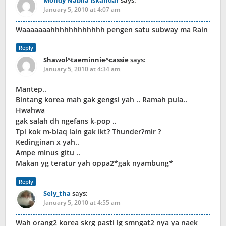
Mondy Nabila Iskandar
says:
January 5, 2010 at 4:07 am
Waaaaaaahhhhhhhhhhhh pengen satu subway ma Rain
Reply
Shawol^taeminnie^cassie
says:
January 5, 2010 at 4:34 am
Mantep..
Bintang korea mah gak gengsi yah .. Ramah pula..
Hwahwa
gak salah dh ngefans k-pop ..
Tpi kok m-blaq lain gak ikt? Thunder?mir ?
Kedinginan x yah..
Ampe minus gitu ..
Makan yg teratur yah oppa2*gak nyambung*
Reply
Sely_tha
says:
January 5, 2010 at 4:55 am
Wah orang2 korea skrg pasti lg smngat2 nya ya naek