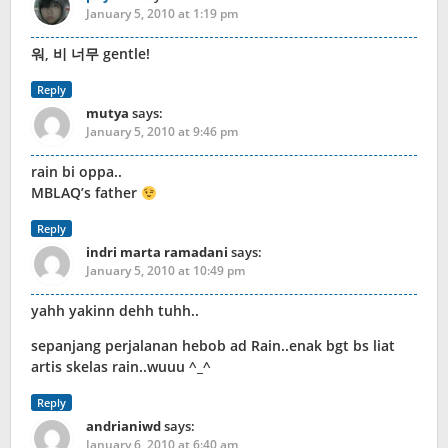
January 5, 2010 at 1:19 pm
워, 비 너무 gentle!
Reply
mutya
says:
January 5, 2010 at 9:46 pm
rain bi oppa..
MBLAQ’s father
Reply
indri marta ramadani
says:
January 5, 2010 at 10:49 pm
yahh yakinn dehh tuhh..
sepanjang perjalanan hebob ad Rain..enak bgt bs liat
artis skelas rain..wuuu ^_^
Reply
andrianiwd
says:
January 6, 2010 at 6:40 am