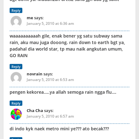
Reply
me
says:
January 5, 2010 at 6:36 am
waaaaaaaaaah gile, enak bener yg satu subway sama
rain, aku mau juga dooong. rain down to earth bgt ya,
padahal dia world star, tp mau naik angkutan umum,
GO RAIN
Reply
novrain
says:
January 5, 2010 at 6:53 am
pengen kekorea…..ya allah semoga rain ngga flu….
Reply
Cha Cha
says:
January 5, 2010 at 6:57 am
di indo kyk naek metro mini ye??? ato becak???