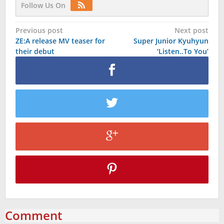
Follow Us On
Post
Previous post
Next post
ZE:A release MV teaser for
Super Junior Kyuhyun
navigation
their debut
‘Listen..To You’
Comment