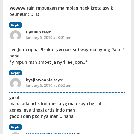
Wewww rain rmb0ngan ma mblaq naek kreta asyik
beuneur :-D:-D
Reply
Hyo sub
says:
January 5, 2010 at 3:01 am
Lee Joon oppa, 9k ikut yw naik subway ma hyung Rain..?
hehe..
*y mpun msh smpet ja nyri lee joon..*
Reply
hyejinwonnie
says:
January 5, 2010 at 3:52 am
gokil ..
mana ada artis indonesia yg mau kaya bgituh ..
gengsi nya tinggi artis indo mah ..
gaooll dah pko nya mah .. haha
Reply