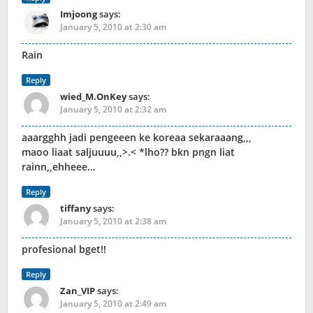
Imjoong
says:
January 5, 2010 at 2:30 am
Rain
Reply
wied_M.OnKey
says:
January 5, 2010 at 2:32 am
aaargghh jadi pengeeen ke koreaa sekaraaang,,,
maoo liaat saljuuuu,,>.< *lho?? bkn pngn liat
rainn,,ehheee…
Reply
tiffany
says:
January 5, 2010 at 2:38 am
profesional bget!!
Reply
Zan_VIP
says:
January 5, 2010 at 2:49 am