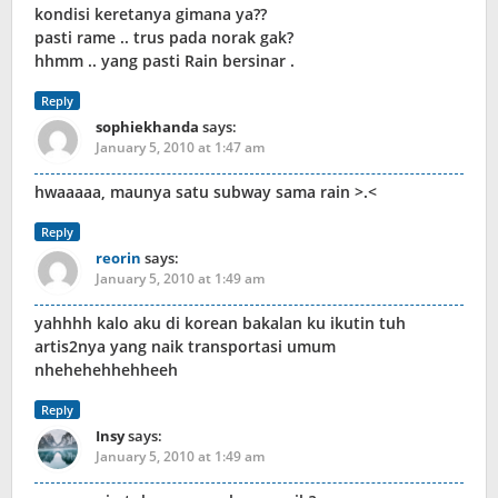
kondisi keretanya gimana ya??
pasti rame .. trus pada norak gak?
hhmm .. yang pasti Rain bersinar .
Reply
sophiekhanda
says:
January 5, 2010 at 1:47 am
hwaaaaa, maunya satu subway sama rain >.<
Reply
reorin
says:
January 5, 2010 at 1:49 am
yahhhh kalo aku di korean bakalan ku ikutin tuh
artis2nya yang naik transportasi umum
nhehehehhehheeh
Reply
Insy
says:
January 5, 2010 at 1:49 am