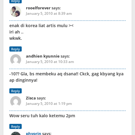
Reply
rooelforever
says:
January 5, 2010 at 8:39 am
enak di korea liat artis mulu ><
iri ah ..
wkwk.
Reply
andhien kyunnie
says:
January 5, 2010 at 10:33 am
-10?? Gla, bs membeku aq dsana!! Ckck, gag kbyang kya
ap dinginnya!
Reply
Zisca
says:
January 5, 2010 at 1:19 pm
Wow seru tuh kalo ketemu 2pm
Reply
phyorin
says: