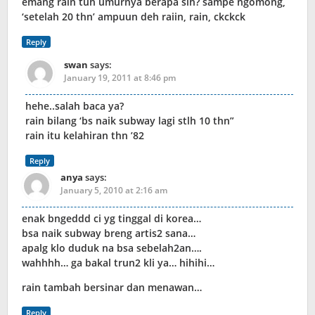
emang rain tuh umurnya berapa sih? sampe ngomong,
‘setelah 20 thn’ ampuun deh raiin, rain, ckckck
Reply
swan
says:
January 19, 2011 at 8:46 pm
hehe..salah baca ya?
rain bilang ‘bs naik subway lagi stlh 10 thn”
rain itu kelahiran thn ’82
Reply
anya
says:
January 5, 2010 at 2:16 am
enak bngeddd ci yg tinggal di korea…
bsa naik subway breng artis2 sana…
apalg klo duduk na bsa sebelah2an….
wahhhh… ga bakal trun2 kli ya… hihihi…
rain tambah bersinar dan menawan…
Reply