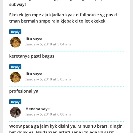
subway!
Ekekek jgn mpe aja kjadian kyak d fullhouse yg pas d
tman bermain smpe rain kjebak d toilet ekekek
Reply
lita
says:
January 5, 2010 at 5:04 am
keretanya pasti bagus
Reply
lita
says:
January 5, 2010 at 5:05 am
profesional ya
Reply
Heecha
says:
January 5, 2010 at 6:00 am
Woow pada ga jaim kyk disini ya. Minus 10 brarti dingin
bgt donk ya. Mudah2an artis2 sana jgn ada yg sakit