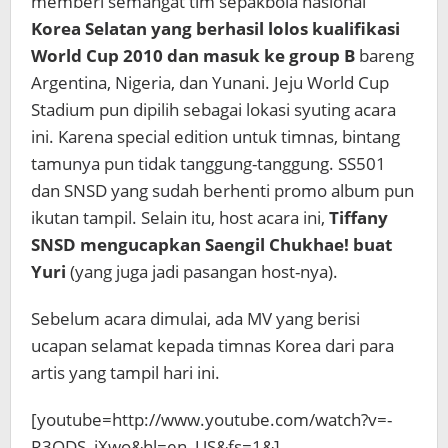
memberi semangat tim sepakbola nasional
Korea Selatan yang berhasil lolos kualifikasi
World Cup 2010 dan masuk ke group B
bareng
Argentina, Nigeria, dan Yunani. Jeju World Cup
Stadium pun dipilih sebagai lokasi syuting acara
ini. Karena special edition untuk timnas, bintang
tamunya pun tidak tanggung-tanggung. SS501
dan SNSD yang sudah berhenti promo album pun
ikutan tampil. Selain itu, host acara ini,
Tiffany
SNSD mengucapkan Saengil Chukhae! buat
Yuri
(yang juga jadi pasangan host-nya).
Sebelum acara dimulai, ada MV yang berisi
ucapan selamat kepada timnas Korea dari para
artis yang tampil hari ini.
[youtube=http://www.youtube.com/watch?v=-
R3QDS_jXwo&hl=en_US&fs=1&]