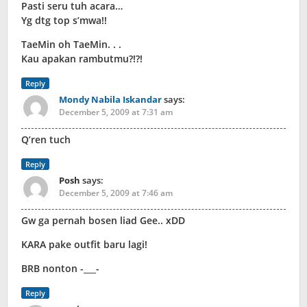
Pasti seru tuh acara…
Yg dtg top s’mwa!!
TaeMin oh TaeMin. . .
Kau apakan rambutmu?!?!
Reply
Mondy Nabila Iskandar
says:
December 5, 2009 at 7:31 am
Q’ren tuch
Reply
Posh
says:
December 5, 2009 at 7:46 am
Gw ga pernah bosen liad Gee.. xDD
KARA pake outfit baru lagi!
BRB nonton -___-
Reply