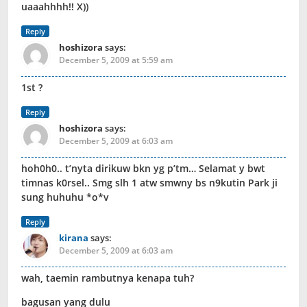
uaaahhhh!! X))
Reply
hoshizora
says:
December 5, 2009 at 5:59 am
1st ?
Reply
hoshizora
says:
December 5, 2009 at 6:03 am
hoh0h0.. t’nyta dirikuw bkn yg p’tm… Selamat y bwt
timnas k0rsel.. Smg slh 1 atw smwny bs n9kutin Park ji
sung huhuhu *o*v
Reply
kirana
says:
December 5, 2009 at 6:03 am
wah, taemin rambutnya kenapa tuh?
bagusan yang dulu