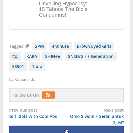
Tagged
2PM
4minute
Brown Eyed Girls
f(x)
KARA
SHINee
SNSD/Girls Generation
SS501
T-ara
by
Koreanindo
Follow Us On
Post
Previous post
Next post
Girl Idols With Cool Abs
Omo Siwon! + Serial untuk
navigation
SJ-M?