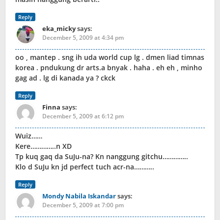
Reply
eka_micky
says:
December 5, 2009 at 4:34 pm
oo , mantep . sng ih uda world cup lg . dmen liad timnas
korea . pndukung dr arts.a bnyak . haha . eh eh , minho
gag ad . lg di kanada ya ? ckck
Reply
Finna
says:
December 5, 2009 at 6:12 pm
Wuiz……
Kere…………..n XD
Tp kuq gaq da SuJu-na? Kn nanggung gitchu…………..
Klo d SuJu kn jd perfect tuch acr-na………..
Reply
Mondy Nabila Iskandar
says:
December 5, 2009 at 7:00 pm