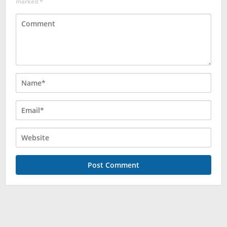
marked
*