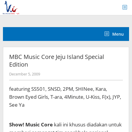
Skip
to
content
Menu
MBC Music Core Jeju Island Special
Edition
by
December 5, 2009
Koreanindo
featuring SS501, SNSD, 2PM, SHINee, Kara,
Brown Eyed Girls, T-ara, 4Minute, U-Kiss, F(x), JYP,
See Ya
Show! Music Core
kali ini khusus diadakan untuk