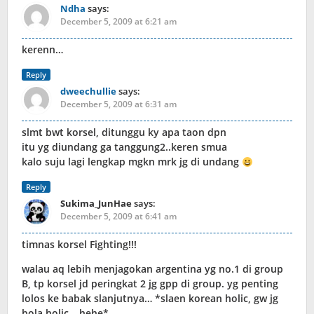
Ndha
says:
December 5, 2009 at 6:21 am
kerenn…
Reply
dweechullie
says:
December 5, 2009 at 6:31 am
slmt bwt korsel, ditunggu ky apa taon dpn
itu yg diundang ga tanggung2..keren smua
kalo suju lagi lengkap mgkn mrk jg di undang
Reply
Sukima_JunHae
says:
December 5, 2009 at 6:41 am
timnas korsel Fighting!!!
walau aq lebih menjagokan argentina yg no.1 di group
B, tp korsel jd peringkat 2 jg gpp di group. yg penting
lolos ke babak slanjutnya… *slaen korean holic, gw jg
bola holic… hehe*