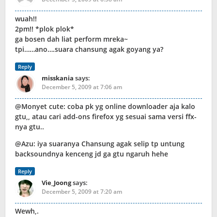
wuah!!
2pm!! *plok plok*
ga bosen dah liat perform mreka~
tpi……ano….suara chansung agak goyang ya?
Reply
misskania
says:
December 5, 2009 at 7:06 am
@Monyet cute: coba pk yg online downloader aja kalo
gtu,, atau cari add-ons firefox yg sesuai sama versi ffx-
nya gtu..
@Azu: iya suaranya Chansung agak selip tp untung
backsoundnya kenceng jd ga gtu ngaruh hehe
Reply
Vie_Joong
says:
December 5, 2009 at 7:20 am
Wewh,.