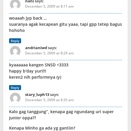
nani
says:
December 5, 2009 at 8:11 am
woaaah jyp back …
suaranya agak kecapean gitu yaaa, tapi gpp tetep bagus
hohoho
Reply
andrianiwd
says:
December 5, 2009 at 8:29 am
kyaaaaaa kangen SNSD <3333
happy b'day yuri!!!
keren2 nih performnya (y)
Reply
stary_luph13
says:
December 5, 2009 at 8:35 am
Kalo gag tanggung”, kenapa gag ngundang uri super
junior oppa??
Kenapa Minho ga ada yg gantiin?