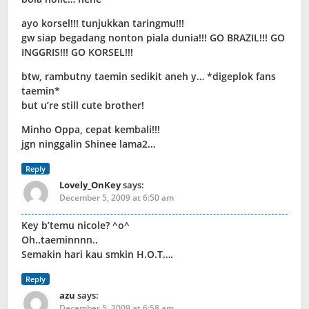
ayo korsel!!! tunjukkan taringmu!!!
gw siap begadang nonton piala dunia!!! GO BRAZIL!!! GO
INGGRIS!!! GO KORSEL!!!
btw, rambutny taemin sedikit aneh y… *digeplok fans
taemin*
but u’re still cute brother!
Minho Oppa, cepat kembali!!!
jgn ninggalin Shinee lama2…
Reply
Lovely_OnKey
says:
December 5, 2009 at 6:50 am
Key b’temu nicole? ^o^
Oh..taeminnnn..
Semakin hari kau smkin H.O.T….
Reply
azu
says:
December 5, 2009 at 6:58 am