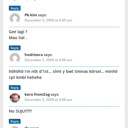
Reply
Pb kim
says:
December 5, 2009 at 6:05 am
Gee lagi ?
Mao liat .
Reply
hoshizora
says:
December 5, 2009 at 6:06 am
h0h0h0 i’m n0t d’1st… slmt y bwt timnas k0rsel… minh0
cpt kmbl hehehe
Reply
kero fromZog
says:
December 5, 2009 at 6:06 am
No SUJU????
Reply