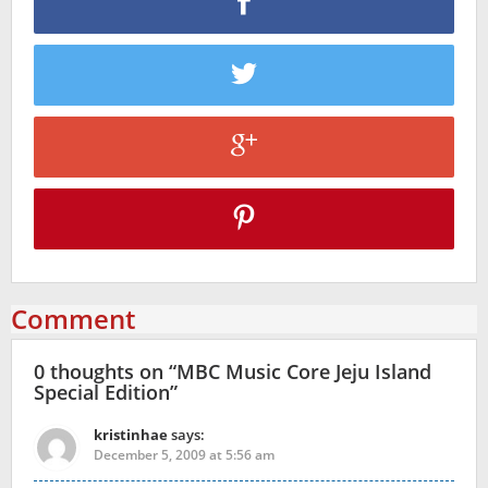
Comment
0 thoughts on “
MBC Music Core Jeju Island
Special Edition
”
kristinhae
says:
December 5, 2009 at 5:56 am