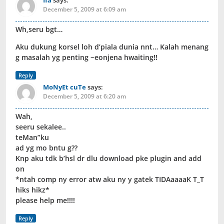
Ifa
says:
December 5, 2009 at 6:09 am
Wh,seru bgt…
Aku dukung korsel loh d’piala dunia nnt… Kalah menang
g masalah yg penting ~eonjena hwaiting!!
Reply
MoNyEt cuTe
says:
December 5, 2009 at 6:20 am
Wah,
seeru sekalee..
teMan”ku
ad yg mo bntu g??
Knp aku tdk b’hsl dr dlu download pke plugin and add
on
*ntah comp ny error atw aku ny y gatek TIDAaaaaK T_T
hiks hikz*
please help me!!!!
Reply