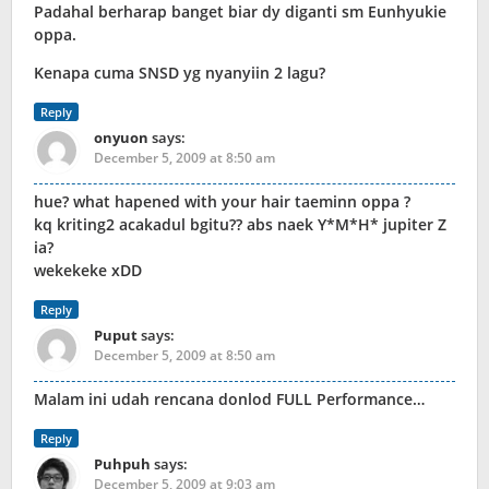
Padahal berharap banget biar dy diganti sm Eunhyukie
oppa.
Kenapa cuma SNSD yg nyanyiin 2 lagu?
Reply
onyuon
says:
December 5, 2009 at 8:50 am
hue? what hapened with your hair taeminn oppa ?
kq kriting2 acakadul bgitu?? abs naek Y*M*H* jupiter Z
ia?
wekekeke xDD
Reply
Puput
says:
December 5, 2009 at 8:50 am
Malam ini udah rencana donlod FULL Performance…
Reply
Puhpuh
says:
December 5, 2009 at 9:03 am