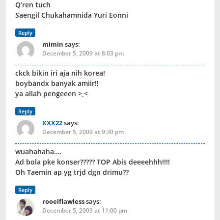
Q’ren tuch
Saengil Chukahamnida Yuri Eonni
Reply
mimin
says:
December 5, 2009 at 8:03 pm
ckck bikin iri aja nih korea!
boybandx banyak amiir!!
ya allah pengeeen >,<
Reply
XXX22
says:
December 5, 2009 at 9:30 pm
wuahahaha….
Ad bola pke konser????? TOP Abis deeeehhh!!!!
Oh Taemin ap yg trjd dgn drimu??
Reply
rooelflawless
says:
December 5, 2009 at 11:00 pm