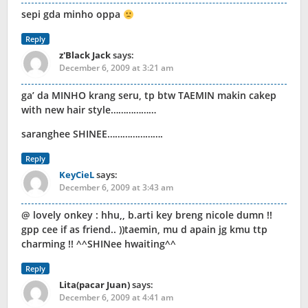
sepi gda minho oppa
Reply
z'Black Jack
says:
December 6, 2009 at 3:21 am
ga’ da MINHO krang seru, tp btw TAEMIN makin cakep
with new hair style………………
saranghee SHINEE………………….
Reply
KeyCieL
says:
December 6, 2009 at 3:43 am
@ lovely onkey : hhu,, b.arti key breng nicole dumn !!
gpp cee if as friend.. ))taemin, mu d apain jg kmu ttp
charming !! ^^SHINee hwaiting^^
Reply
Lita(pacar Juan)
says:
December 6, 2009 at 4:41 am