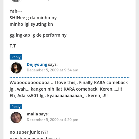
Yah~~
SHINee g da minho ny
minho lgi syuting kn
gg lngkap lg de perform ny
T.T
Reply
Dejiyoung
says:
December 5, 2009 at 9:54 am
Wooooooooooooa,.. I love this,. Finally KARA comeback
jg,. wah,.. kangen nih liat KARA comeback, Keren,….!!!
Eh, Ada ss501 lg,. kyaaaaaaaaaaaa,,.. keren,..!!!
Reply
maiia
says:
December 5, 2009 at 4:20 pm
no super junior???
masih nanggung berarti..