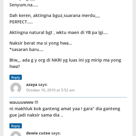
Senyum.na…..
Dah keren, aktingna bguz,suarana merdu,,,,
PERFECT…..
Aktingna natural bgt , wktu maen di YB pa lgi….
Naksir berat ma si yong hwa…
*sasaran baru….
Btw,,, ada g y org di NKRI yg luas ini yg mirip ma yong
hwa?
Reply
azaya
says:
October 16, 2010 at 5:52 am
wauuuwww !!!
ni makhluk kok ganteng amat yaa ! gara” dia ganteng
gue jadi naksir sama dia ..
Reply
dewie cutee
says: