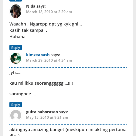
Nida
says:
March 18, 2010 at 2:29 am
Waaahh . Ngarepp dpt yg kyk gni ..
Kasih tak sampai .
Hahaha
Reply
kimzeabash
says:
March 29, 2010 at 4:34 am
jyh…..
kau milikku seorangggggg….!!!!
saranghee….
Reply
guita baboraseo
says:
May 15, 2010 at 9:21 am
aktingnya amazing banget (meskipun ini akting pertama
dia..)