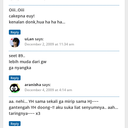
Oiii..Oiii
cakepna euy!
kenalan donk,hua ha ha ha…
Reply
uLan
says:
December 2, 2009 at 11:34 am
seet 89..
lebih muda dari gw
ga nyangka
Reply
aranisha
says:
December 4, 2009 at 4:14 am
aa. nehi… YH sama sekali ga mirip sama HJ~~~
gantengah YH doong~!! aku suka liat senyumnya.. aah…
taringnya~~~ x3
Reply