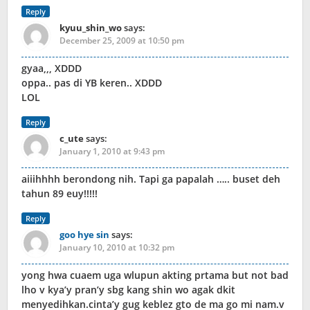
Reply
kyuu_shin_wo
says:
December 25, 2009 at 10:50 pm
gyaa,,, XDDD
oppa.. pas di YB keren.. XDDD
LOL
Reply
c_ute
says:
January 1, 2010 at 9:43 pm
aiiihhhh berondong nih. Tapi ga papalah ….. buset deh
tahun 89 euy!!!!!
Reply
goo hye sin
says:
January 10, 2010 at 10:32 pm
yong hwa cuaem uga wlupun akting prtama but not bad
lho v kya’y pran’y sbg kang shin wo agak dkit
menyedihkan.cinta’y gug keblez gto de ma go mi nam.v