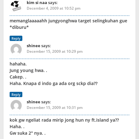
kim si naa
says:
December 4, 2009 at 10:52 pm
memanglaaaaahh jungyonghwa target selingkuhan gue
*diburu*
Reply
shinee
says:
December 15, 2009 at 10:29 pm
hahaha.
Jung young hwa. .
Cakep. .
Haha. Knapa d indo ga ada org sckp dia??
Reply
shinee
says:
December 15, 2009 at 10:31 pm
kok gw ngeliat rada mirip jong hun ny ft.island ya??
Haha. .
Gw suka 2″ nya. .