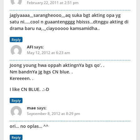
February 22, 2011 at 2:51 pm
jagiyaaaa,,,sarangheooo,,,aq suka bgt akting opa yg
satu ni…..cool n guaantengggg hbisss…dtnggu akting di
drama baru na,.,,ciayooooo kamsamidha..
Reply
AFI
says:
May 12, 2012 at 6:23 am
Joong young hwa oppah aktingnYa bgs qo’. .
Nm bandnYa jg bgs CN blue. .
Kereeeen. .
I like CN BLUE. .:-D
Reply
mae
says:
September 8, 2012 at 8:29 pm
ori… no oplas… ^^
Reply