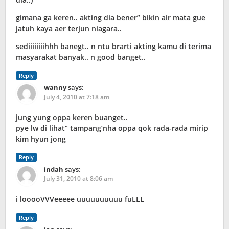
gimana ga keren.. akting dia bener” bikin air mata gue
jatuh kaya aer terjun niagara..
sediiiiiiiihhh banegt.. n ntu brarti akting kamu di terima
masyarakat banyak.. n good banget..
Reply
wanny
says:
July 4, 2010 at 7:18 am
jung yung oppa keren buanget..
pye lw di lihat” tampang’nha oppa qok rada-rada mirip
kim hyun jong
Reply
indah
says:
July 31, 2010 at 8:06 am
i looooVVVeeeee uuuuuuuuuu fuLLL
Reply