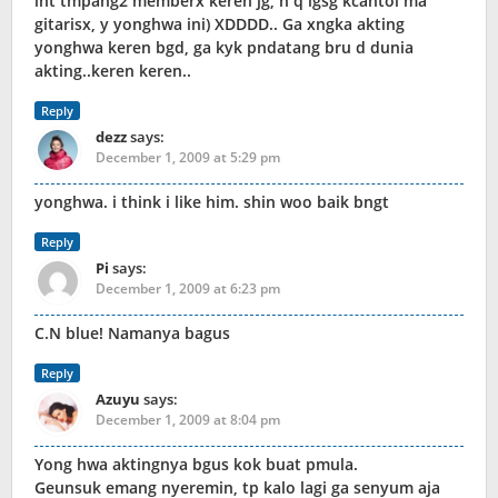
lht tmpang2 memberx keren jg, n q lgsg kcantol ma
gitarisx, y yonghwa ini) XDDDD.. Ga xngka akting
yonghwa keren bgd, ga kyk pndatang bru d dunia
akting..keren keren..
Reply
dezz
says:
December 1, 2009 at 5:29 pm
yonghwa. i think i like him. shin woo baik bngt
Reply
Pi
says:
December 1, 2009 at 6:23 pm
C.N blue! Namanya bagus
Reply
Azuyu
says:
December 1, 2009 at 8:04 pm
Yong hwa aktingnya bgus kok buat pmula.
Geunsuk emang nyeremin, tp kalo lagi ga senyum aja