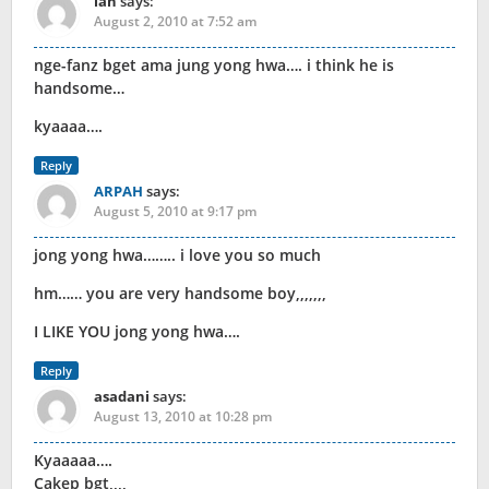
ian
says:
August 2, 2010 at 7:52 am
nge-fanz bget ama jung yong hwa…. i think he is
handsome…
kyaaaa….
Reply
ARPAH
says:
August 5, 2010 at 9:17 pm
jong yong hwa…….. i love you so much
hm…… you are very handsome boy,,,,,,,
I LIKE YOU jong yong hwa….
Reply
asadani
says:
August 13, 2010 at 10:28 pm
Kyaaaaa….
Cakep bgt,,,,