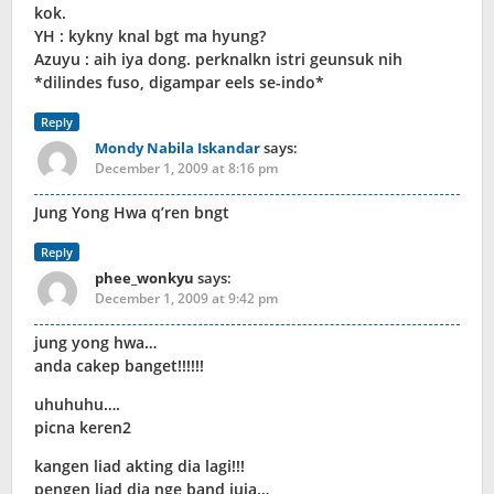
kok.
YH : kykny knal bgt ma hyung?
Azuyu : aih iya dong. perknalkn istri geunsuk nih
*dilindes fuso, digampar eels se-indo*
Reply
Mondy Nabila Iskandar
says:
December 1, 2009 at 8:16 pm
Jung Yong Hwa q’ren bngt
Reply
phee_wonkyu
says:
December 1, 2009 at 9:42 pm
jung yong hwa…
anda cakep banget!!!!!!
uhuhuhu….
picna keren2
kangen liad akting dia lagi!!!
pengen liad dia nge band juja…