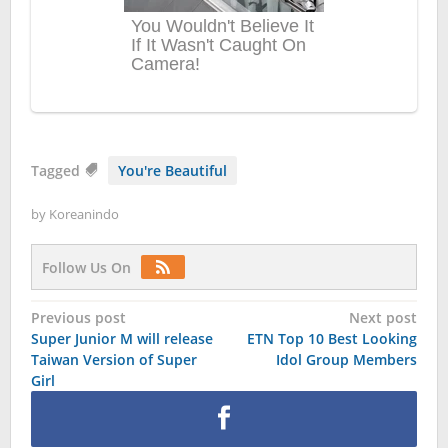
Tagged
You're Beautiful
by
Koreanindo
Follow Us On
Post
Previous post
Next post
Super Junior M will release
ETN Top 10 Best Looking
navigation
Taiwan Version of Super
Idol Group Members
Girl