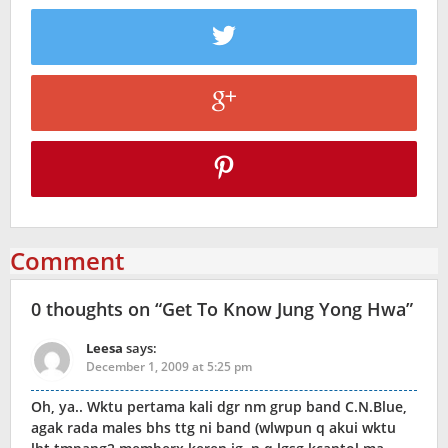
Comment
0 thoughts on “
Get To Know Jung Yong Hwa
”
Leesa
says:
December 1, 2009 at 5:25 pm
Oh, ya.. Wktu pertama kali dgr nm grup band C.N.Blue,
agak rada males bhs ttg ni band (wlwpun q akui wktu