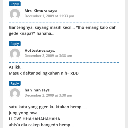
Reply
Mrs. Kimura
says:
December 1, 2009 at 11:33 pm
Gantengnya, sayang masih kecil… *lho emang kalo dah
gede knapa?* hahaha…
Reply
Hottestnez
says:
December 2, 2009 at 3:38 am
Asiikk..
Masuk daftar selingkuhan nih~ xDD
Reply
han_han
says:
December 2, 2009 at 3:38 am
satu kata yang pgen ku ktakan hemp…..
jung yong hwa……….
I LOVE HHAHAHAHAHAHA
abis’a dia cakep bangedh hemp…