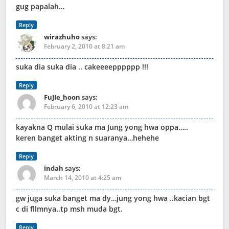
gug papalah…
Reply
wirazhuho
says:
February 2, 2010 at 8:21 am
suka dia suka dia .. cakeeeepppppp !!!
Reply
FuJIe_hoon
says:
February 6, 2010 at 12:23 am
kayakna Q mulai suka ma Jung yong hwa oppa…..
keren banget akting n suaranya…hehehe
Reply
indah
says:
March 14, 2010 at 4:25 am
gw juga suka banget ma dy…jung yong hwa ..kacian bgt
c di fllmnya..tp msh muda bgt.
Reply