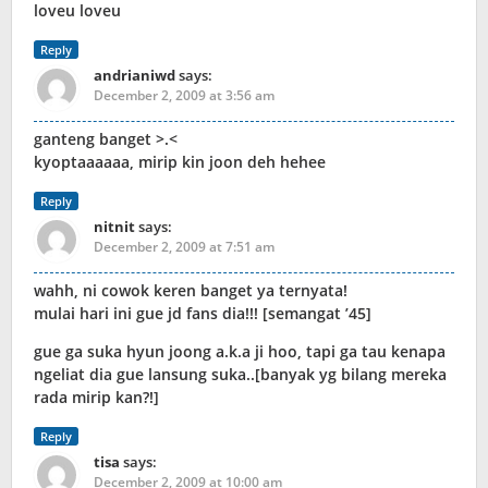
loveu loveu
Reply
andrianiwd
says:
December 2, 2009 at 3:56 am
ganteng banget >.<
kyoptaaaaaa, mirip kin joon deh hehee
Reply
nitnit
says:
December 2, 2009 at 7:51 am
wahh, ni cowok keren banget ya ternyata!
mulai hari ini gue jd fans dia!!! [semangat ’45]
gue ga suka hyun joong a.k.a ji hoo, tapi ga tau kenapa
ngeliat dia gue lansung suka..[banyak yg bilang mereka
rada mirip kan?!]
Reply
tisa
says:
December 2, 2009 at 10:00 am