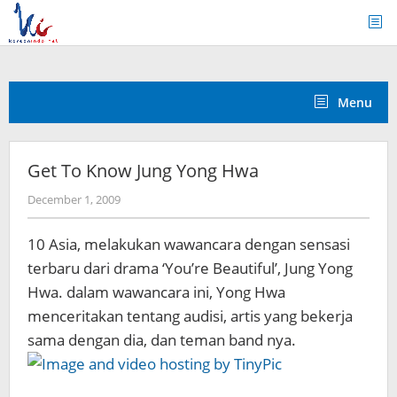
Skip
to
content
Menu
Get To Know Jung Yong Hwa
by
December 1, 2009
Koreanindo
10 Asia, melakukan wawancara dengan sensasi
terbaru dari drama ‘You’re Beautiful’, Jung Yong
Hwa. dalam wawancara ini, Yong Hwa
menceritakan tentang audisi, artis yang bekerja
sama dengan dia, dan teman band nya.