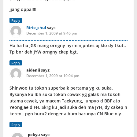
jjang oppa!!!!
Reply
Ririe_chul
says:
December 1, 2009 at 9:46 pm
Ha ha ha JGS mang orngny nyrmin,pntes aj klo dy tkut..
Tp bnr deh JYW orngny ckep bgt.
Reply
aidenii
says:
December 1, 2009 at 10:04 pm
Shinwoo tu tokoh superbaik pertama yg ku suka.
Bysanya ku lbh suka tokoh cowok yg galak ma tokoh
utama cewek, ya macem Taekyung, Junpyo d BBF ato
Yeongjae d FH. Skrg ku jadi suka deh ma JYH, dy cakep n
keren.. pgn buru2 denger album barunya CN Blue niy..
Reply
pekyu
says: