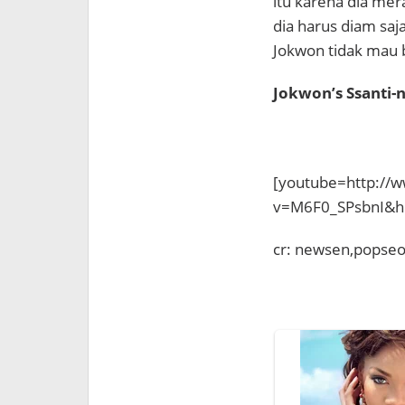
itu karena dia mer
dia harus diam saja 
Jokwon tidak mau 
Jokwon’s Ssanti-
[youtube=http://
v=M6F0_SPsbnI&h
cr: newsen,popse