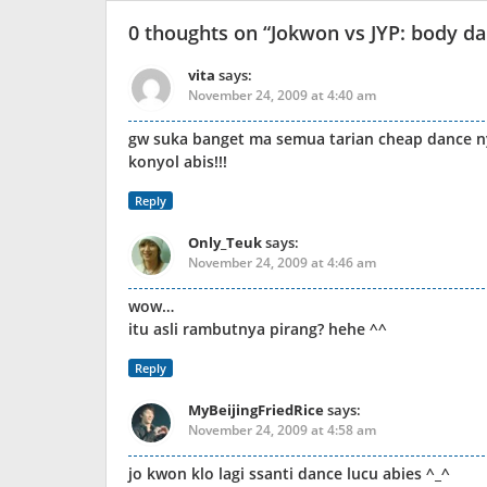
0 thoughts on “
Jokwon vs JYP: body d
vita
says:
November 24, 2009 at 4:40 am
gw suka banget ma semua tarian cheap dance n
konyol abis!!!
Reply
Only_Teuk
says:
November 24, 2009 at 4:46 am
wow…
itu asli rambutnya pirang? hehe ^^
Reply
MyBeijingFriedRice
says:
November 24, 2009 at 4:58 am
jo kwon klo lagi ssanti dance lucu abies ^_^