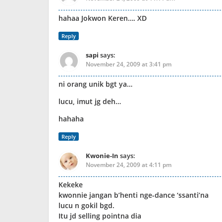
hahaa Jokwon Keren…. XD
Reply
sapi
says:
November 24, 2009 at 3:41 pm
ni orang unik bgt ya…
lucu, imut jg deh…
hahaha
Reply
Kwonie-In
says:
November 24, 2009 at 4:11 pm
Kekeke
kwonnie jangan b’henti nge-dance ‘ssanti’na
lucu n gokil bgd.
Itu jd selling pointna dia