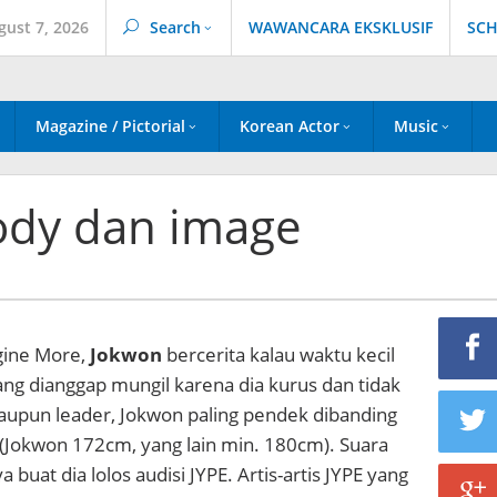
gust 7, 2026
Search
WAWANCARA EKSKLUSIF
SCH
Magazine / Pictorial
Korean Actor
Music
body dan image
gine More,
Jokwon
bercerita kalau waktu kecil
ng dianggap mungil karena dia kurus dan tidak
laupun leader, Jokwon paling pendek dibanding
(Jokwon 172cm, yang lain min. 180cm). Suara
 buat dia lolos audisi JYPE. Artis-artis JYPE yang