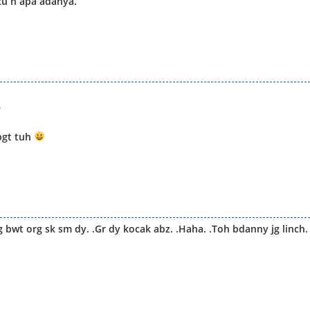
ucu n apa adanya.
e
bgt tuh
 bwt org sk sm dy. .Gr dy kocak abz. .Haha. .Toh bdanny jg linch.