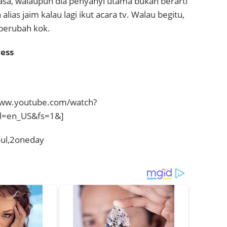
asa, walaupun dia penyanyi utama bukan berarti
alias jaim kalau lagi ikut acara tv. Walau begitu,
berubah kok.
ness
www.youtube.com/watch?
l=en_US&fs=1&]
oul,2oneday