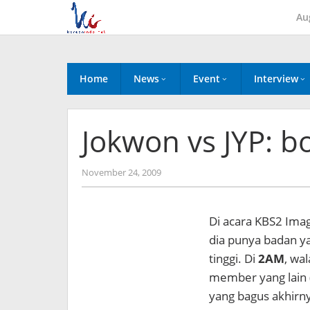
Skip
Au
to
content
Home
News
Event
Interview
Jokwon vs JYP: 
by
November 24, 2009
Koreanindo
Di acara KBS2 Ima
dia punya badan ya
tinggi. Di
2AM
, wa
member yang lain 
yang bagus akhirnya