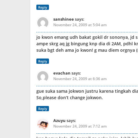
Reply
sanshinee
says:
November 24, 2009 at 5:04 am
jo kwon emang udh bakat gokil dr sononya, jd 
ampe skrg aq jg bingung knp dia di 2AM, pdhl k
suka bgt deh ama jo kwon! g mau diem orgnya
Reply
evachan
says:
November 24, 2009 at 6:36 am
gue suka sama jokwon justru karena tingkah dia 
So,please don’t change jokwon.
Reply
Azuyu
says:
November 24, 2009 at 7:12 am