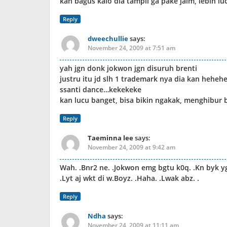
kan bagus kalo dia tampil ga pake jaim, lebih l
Reply
dweechullie
says:
November 24, 2009 at 7:51 am
yah jgn donk jokwon jgn disuruh brenti
justru itu jd slh 1 trademark nya dia kan heheh
ssanti dance…kekekeke
kan lucu banget, bisa bikin ngakak, menghibur 
Reply
Taeminna lee
says:
November 24, 2009 at 9:42 am
Wah. .Bnr2 ne. .Jokwon emg bgtu k0q. .Kn byk yg
.Lyt aj wkt di w.Boyz. .Haha. .Lwak abz. .
Reply
Ndha
says:
November 24, 2009 at 11:11 am