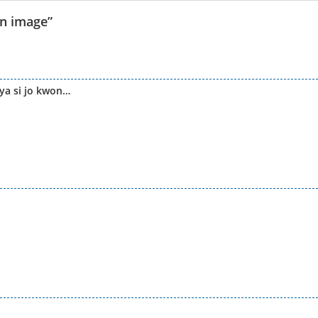
an image
”
ya si jo kwon…