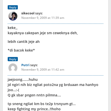
Reply
sikecool
says:
November 9, 2009 at 11:39 am
keke,,
kayaknya cakepan jeje sm ceweknya deh,
lebih cantik jeje ah
*di bacok keke*
Reply
Putri
says:
November 9, 2009 at 11:42 am
jaejoong…….huhu
jd ngiri nih biz ngliat poto2na yg brduaan ma hanhyo
joo…:-(
Q gk sbar pngen nntn pilmna….
tp sneng ngliat km bs te2p trsnyum gt…
keep fighting my prince..!!hoho