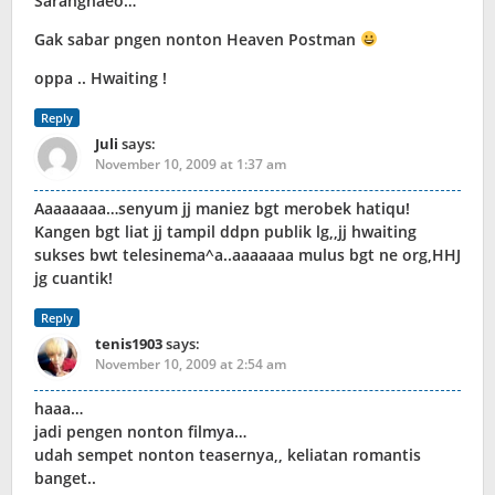
Saranghaeo…
Gak sabar pngen nonton Heaven Postman
oppa .. Hwaiting !
Reply
Juli
says:
November 10, 2009 at 1:37 am
Aaaaaaaa…senyum jj maniez bgt merobek hatiqu!
Kangen bgt liat jj tampil ddpn publik lg,,jj hwaiting
sukses bwt telesinema^a..aaaaaaa mulus bgt ne org,HHJ
jg cuantik!
Reply
tenis1903
says:
November 10, 2009 at 2:54 am
haaa…
jadi pengen nonton filmya…
udah sempet nonton teasernya,, keliatan romantis
banget..