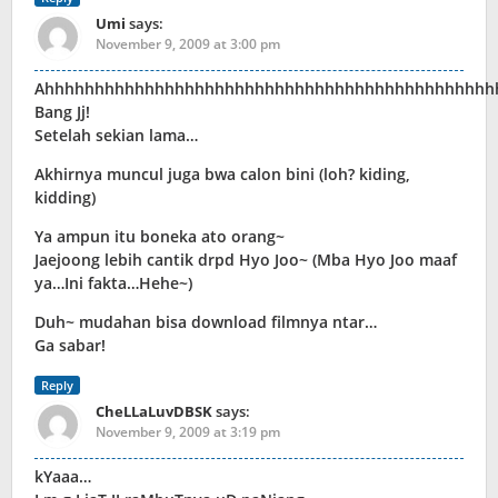
Umi
says:
November 9, 2009 at 3:00 pm
Ahhhhhhhhhhhhhhhhhhhhhhhhhhhhhhhhhhhhhhhhhhhhhh!
Bang Jj!
Setelah sekian lama…
Akhirnya muncul juga bwa calon bini (loh? kiding,
kidding)
Ya ampun itu boneka ato orang~
Jaejoong lebih cantik drpd Hyo Joo~ (Mba Hyo Joo maaf
ya…Ini fakta…Hehe~)
Duh~ mudahan bisa download filmnya ntar…
Ga sabar!
Reply
CheLLaLuvDBSK
says:
November 9, 2009 at 3:19 pm
kYaaa…