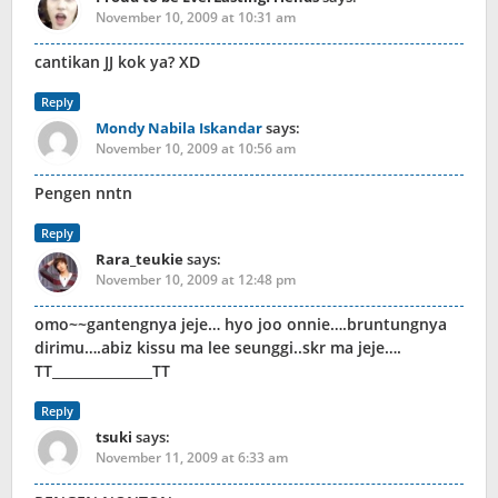
November 10, 2009 at 10:31 am
cantikan JJ kok ya? XD
Reply
Mondy Nabila Iskandar
says:
November 10, 2009 at 10:56 am
Pengen nntn
Reply
Rara_teukie
says:
November 10, 2009 at 12:48 pm
omo~~gantengnya jeje… hyo joo onnie….bruntungnya
dirimu….abiz kissu ma lee seunggi..skr ma jeje….
TT_______________TT
Reply
tsuki
says:
November 11, 2009 at 6:33 am