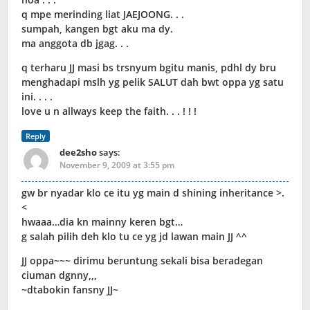
q mpe merinding liat JAEJOONG. . .
sumpah, kangen bgt aku ma dy.
ma anggota db jgag. . .
q terharu JJ masi bs trsnyum bgitu manis, pdhl dy bru
menghadapi mslh yg pelik SALUT dah bwt oppa yg satu
ini. . . .
love u n allways keep the faith. . . ! ! !
Reply
dee2sho
says:
November 9, 2009 at 3:55 pm
gw br nyadar klo ce itu yg main d shining inheritance >.
<
hwaaa…dia kn mainny keren bgt…
g salah pilih deh klo tu ce yg jd lawan main JJ ^^
JJ oppa~~~ dirimu beruntung sekali bisa beradegan
ciuman dgnny,,,
~dtabokin fansny JJ~