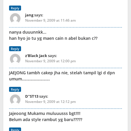
Reply
jang
says:
November 9, 2009 at 11:46 am
nanya duuunnkk…
han hyo jo tu yg maen cain n abel bukan c??
Reply
z'Black Jack
says:
November 9, 2009 at 12:00 pm
JAEJONG tambh cakep jha nie, stelah tampil lgi d dpn
umum……………………..
Reply
D"ST13
says:
November 9, 2009 at 12:12 pm
Jajeoong Mukamu muluuusss bgt!!!!
Belum ada style rambut yg baru?????
Reply