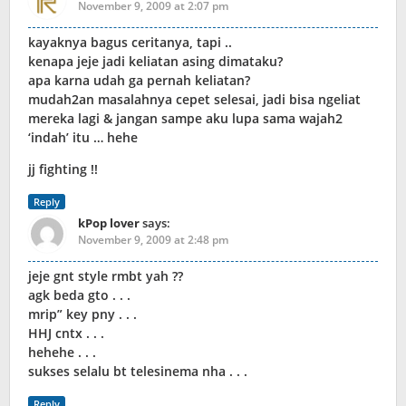
November 9, 2009 at 2:07 pm
kayaknya bagus ceritanya, tapi ..
kenapa jeje jadi keliatan asing dimataku?
apa karna udah ga pernah keliatan?
mudah2an masalahnya cepet selesai, jadi bisa ngeliat
mereka lagi & jangan sampe aku lupa sama wajah2
‘indah’ itu … hehe
jj fighting !!
Reply
kPop lover
says:
November 9, 2009 at 2:48 pm
jeje gnt style rmbt yah ??
agk beda gto . . .
mrip” key pny . . .
HHJ cntx . . .
hehehe . . .
sukses selalu bt telesinema nha . . .
Reply