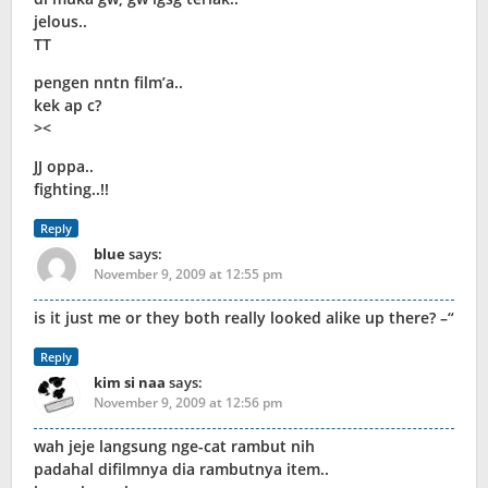
jelous..
TT
pengen nntn film’a..
kek ap c?
><
JJ oppa..
fighting..!!
Reply
blue
says:
November 9, 2009 at 12:55 pm
is it just me or they both really looked alike up there? –“
Reply
kim si naa
says:
November 9, 2009 at 12:56 pm
wah jeje langsung nge-cat rambut nih
padahal difilmnya dia rambutnya item..