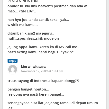
PENGEN NONTON…
onnie2 KI..klo link heaven’s postman dah ada w
mao….PGN LIAT..
han hyo joo..anda cantik sekali yak…
w sirik ma kamu….
ditambah kissu2 ma jejung..
huff….spechless..sirik mode on
jejung oppa..kamu keren ko di MV call me..
pasti akting kamu nanti bagus…*yakin*
Reply
kim wi_wit
says:
November 12, 2009 at 1:33 pm
truus tayang di Indonesia kapaan dongg???
pengen banget nonton…
jaejoong nya pasti keren banget…
senengnyaaa bisa liat jaejoong tampil di depan umum
lagi..