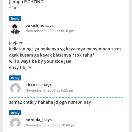
JJ oppa FIGHTING!!
^^v
Reply
bukishine
says:
November 9, 2009 at 6:16 pm
jaejaee…..
keliatan bgt ya mukanya yg kayaknya menyimpan stres
agak kusam ga kayak biasanya *sok tahu*
will always be by your side jae!
envy hhj ><
Reply
Chen ELF
says:
November 9, 2009 at 6:25 pm
sama2 cntik.y hahaha jd pgn n0nt0n ney
Reply
heroldajj
says:
November 9, 2009 at 10:04 pm