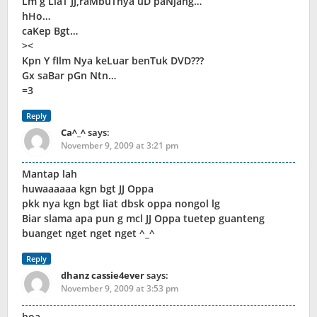
Lm g LiaT JJ,raMbuTnya uD paNjang…
hHo…
caKep Bgt…
><
Kpn Y fIlm Nya keLuar benTuk DVD???
Gx saBar pGn Ntn…
=3
Reply
Ca^_^
says:
November 9, 2009 at 3:21 pm
Mantap lah
huwaaaaaa kgn bgt JJ Oppa
pkk nya kgn bgt liat dbsk oppa nongol lg
Biar slama apa pun g mcl JJ Oppa tuetep guanteng
buanget nget nget nget ^_^
Reply
dhanz cassie4ever
says:
November 9, 2009 at 3:53 pm
hoa . . .