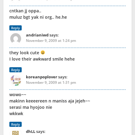
cntkan jj oppa..
muluz bgt yak ni org.. he.he
Reply
andrianiwd
says:
November 9, 2009 at 1:24 pm
they look cute
I love their awkward smile hehe
Reply
koreanpoplover
says:
November 9, 2009 at 1:31 pm
wowo~~
makinn keeeereen n maniss aja jejeh~~
serasi ma hyojoo nie
wkkwk
Reply
dhLL
says: