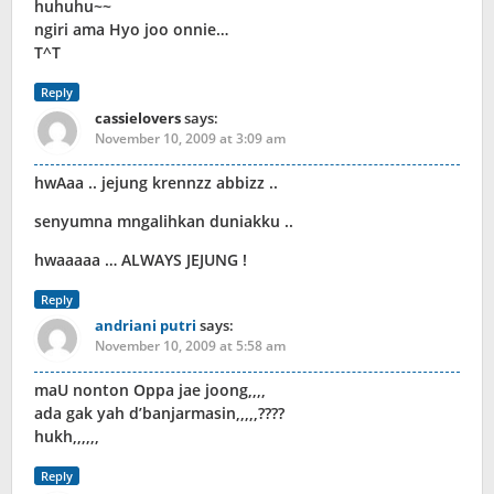
huhuhu~~
ngiri ama Hyo joo onnie…
T^T
Reply
cassielovers
says:
November 10, 2009 at 3:09 am
hwAaa .. jejung krennzz abbizz ..
senyumna mngalihkan duniakku ..
hwaaaaa … ALWAYS JEJUNG !
Reply
andriani putri
says:
November 10, 2009 at 5:58 am
maU nonton Oppa jae joong,,,,
ada gak yah d’banjarmasin,,,,,????
hukh,,,,,,
Reply