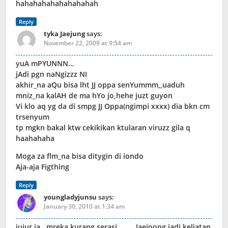
hahahahahahahahahah
Reply
tyka Jaejung
says:
November 22, 2009 at 9:54 am
yuA mPYUNNN…
jAdi pgn naNgizzz NI
akhir_na aQu bisa lht JJ oppa senYummm,,uaduh
mniz_na kalAH de ma hYo jo,hehe juzt guyon
Vi klo aq yg da di smpg JJ Oppa(ngimpi xxxx) dia bkn cm
trsenyum
tp mgkn bakal ktw cekikikan ktularan viruzz gila q
haahahaha
Moga za flm_na bisa ditygin di iondo
Aja-aja Figthing
Reply
youngladyjunsu
says:
January 30, 2010 at 1:34 am
jujur ja.. mreka kurang serasi……… Jaejoong jadi keliatan