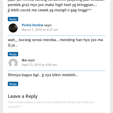
pendek gra2 Hyo Joo make high heel yg ktinggian….
JJ lebih cocok ma cewek yg mungil n gag tinggi^^
Reply
Pickie Dorkie
says:
March 1, 2010 at 4:27 am
wah,,, kurang serasi mereka… mending han hyo joo ma
Q ja…
Reply
ike
says:
April 12, 2010 at 9:49 am
filmnya bagus bgt.. JJ nya bikin meleleh…
Reply
Leave a Reply
Your email address will not be published.
Required fields are
marked
*