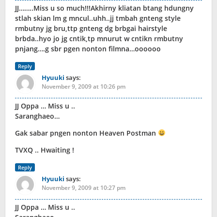
JJ……..Miss u so much!!!Akhirny kliatan btang hdungny
stlah skian lm g mncul..uhh..jj tmbah gnteng style
rmbutny jg bru,ttp gnteng dg brbgai hairstyle
brbda..hyo jo jg cntik,tp mnurut w cntikn rmbutny
pnjang….g sbr pgen nonton filmna…oooooo
Reply
Hyuuki
says:
November 9, 2009 at 10:26 pm
JJ Oppa … Miss u ..
Saranghaeo…
Gak sabar pngen nonton Heaven Postman
TVXQ .. Hwaiting !
Reply
Hyuuki
says:
November 9, 2009 at 10:27 pm
JJ Oppa … Miss u ..