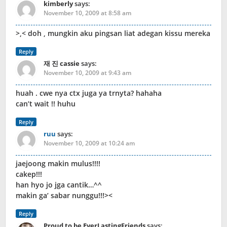
kimberly
says:
November 10, 2009 at 8:58 am
>,< doh , mungkin aku pingsan liat adegan kissu mereka
Reply
재 진 cassie
says:
November 10, 2009 at 9:43 am
huah . cwe nya ctx juga ya trnyta? hahaha
can’t wait !! huhu
Reply
ruu
says:
November 10, 2009 at 10:24 am
jaejoong makin mulus!!!!
cakep!!!
han hyo jo jga cantik…^^
makin ga’ sabar nunggu!!!><
Reply
Proud to be EverLastingFriends
says: