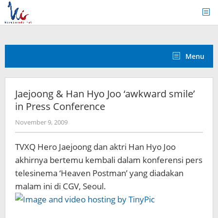
Skip
to
content
Menu
Jaejoong & Han Hyo Joo ‘awkward smile’
in Press Conference
by
November 9, 2009
Koreanindo
TVXQ Hero Jaejoong dan aktri Han Hyo Joo
akhirnya bertemu kembali dalam konferensi pers
telesinema ‘Heaven Postman’ yang diadakan
malam ini di CGV, Seoul.