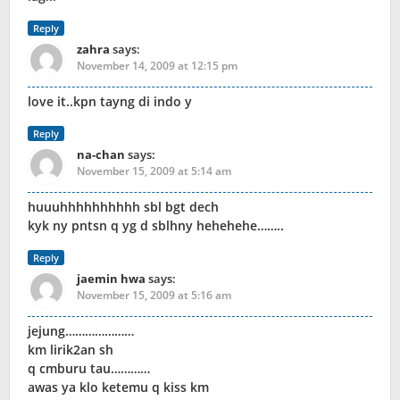
Reply
zahra
says:
November 14, 2009 at 12:15 pm
love it..kpn tayng di indo y
Reply
na-chan
says:
November 15, 2009 at 5:14 am
huuuhhhhhhhhhh sbl bgt dech
kyk ny pntsn q yg d sblhny hehehehe……..
Reply
jaemin hwa
says:
November 15, 2009 at 5:16 am
jejung…………………
km lirik2an sh
q cmburu tau…………
awas ya klo ketemu q kiss km