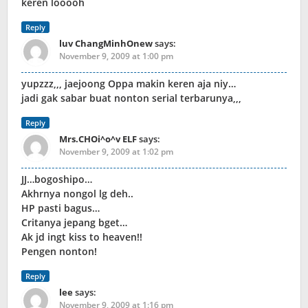
keren looooh
Reply
luv ChangMinhOnew
says:
November 9, 2009 at 1:00 pm
yupzzz,,, jaejoong Oppa makin keren aja niy…
jadi gak sabar buat nonton serial terbarunya,,,
Reply
Mrs.CHOi^o^v ELF
says:
November 9, 2009 at 1:02 pm
JJ…bogoshipo…
Akhrnya nongol lg deh..
HP pasti bagus…
Critanya jepang bget…
Ak jd ingt kiss to heaven!!
Pengen nonton!
Reply
lee
says:
November 9, 2009 at 1:16 pm