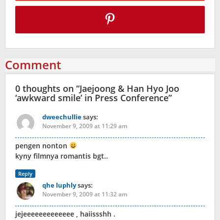
Comment
0 thoughts on “
Jaejoong & Han Hyo Joo
‘awkward smile’ in Press Conference
”
dweechullie
says:
November 9, 2009 at 11:29 am
pengen nonton
kyny filmnya romantis bgt..
Reply
qhe luphly
says:
November 9, 2009 at 11:32 am
jejeeeeeeeeeeeee , haiissshh .