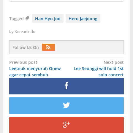
Tagged
Han Hyo Joo
Hero Jaejoong
by
Koreanindo
Follow Us On
Post
Previous post
Next post
Leeteuk menyuruh Onew
Lee Seunggi will hold 1st
navigation
agar cepat sembuh
solo concert