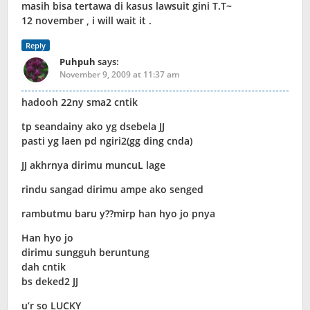
masih bisa tertawa di kasus lawsuit gini T.T~
12 november , i will wait it .
Reply
Puhpuh
says:
November 9, 2009 at 11:37 am
hadooh 22ny sma2 cntik
tp seandainy ako yg dsebela JJ
pasti yg laen pd ngiri2(gg ding cnda)
JJ akhrnya dirimu muncuL lage
rindu sangad dirimu ampe ako senged
rambutmu baru y??mirp han hyo jo pnya
Han hyo jo
dirimu sungguh beruntung
dah cntik
bs deked2 JJ
u’r so LUCKY