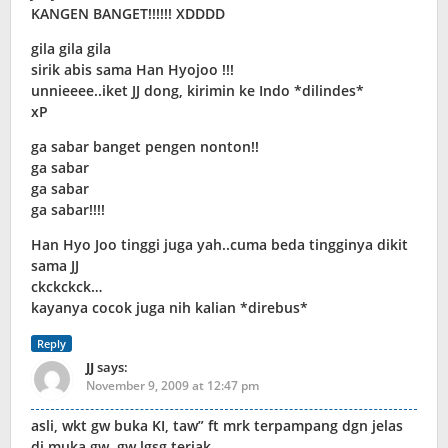
KANGEN BANGET!!!!!! XDDDD
gila gila gila
sirik abis sama Han Hyojoo !!!
unnieeee..iket JJ dong, kirimin ke Indo *dilindes*
xP
ga sabar banget pengen nonton!!
ga sabar
ga sabar
ga sabar!!!!
Han Hyo Joo tinggi juga yah..cuma beda tingginya dikit
sama JJ
ckckckck…
kayanya cocok juga nih kalian *direbus*
Reply
JJ
says:
November 9, 2009 at 12:47 pm
asli, wkt gw buka KI, taw” ft mrk terpampang dgn jelas
di muka gw, gw lgsg teriak..