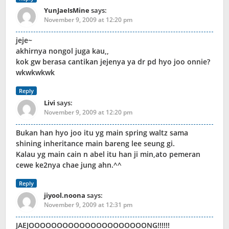
YunJaeIsMine
says:
November 9, 2009 at 12:20 pm
jeje~
akhirnya nongol juga kau,,
kok gw berasa cantikan jejenya ya dr pd hyo joo onnie?
wkwkwkwk
Reply
Livi
says:
November 9, 2009 at 12:20 pm
Bukan han hyo joo itu yg main spring waltz sama
shining inheritance main bareng lee seung gi.
Kalau yg main cain n abel itu han ji min,ato pemeran
cewe ke2nya chae jung ahn.^^
Reply
jiyool.noona
says:
November 9, 2009 at 12:31 pm
JAEJOOOOOOOOOOOOOOOOOOOOONG!!!!!!