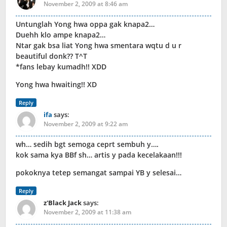
November 2, 2009 at 8:46 am
Untunglah Yong hwa oppa gak knapa2…
Duehh klo ampe knapa2…
Ntar gak bsa liat Yong hwa smentara wqtu d u r
beautiful donk?? T^T
*fans lebay kumadh!! XDD
Yong hwa hwaiting!! XD
Reply
ifa
says:
November 2, 2009 at 9:22 am
wh… sedih bgt semoga ceprt sembuh y….
kok sama kya BBf sh… artis y pada kecelakaan!!!
pokoknya tetep semangat sampai YB y selesai…
Reply
z'Black Jack
says:
November 2, 2009 at 11:38 am