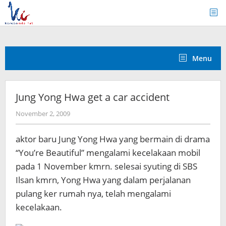
Skip
to
content
Menu
Jung Yong Hwa get a car accident
by
November 2, 2009
Koreanindo
aktor baru Jung Yong Hwa yang bermain di drama
“You’re Beautiful” mengalami kecelakaan mobil
pada 1 November kmrn. selesai syuting di SBS
Ilsan kmrn, Yong Hwa yang dalam perjalanan
pulang ker rumah nya, telah mengalami
kecelakaan.