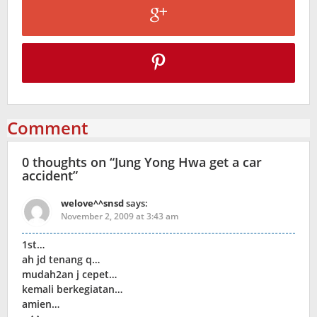
Comment
0 thoughts on “
Jung Yong Hwa get a car
accident
”
welove^^snsd
says:
November 2, 2009 at 3:43 am
1st…
ah jd tenang q…
mudah2an j cepet…
kemali berkegiatan…
amien…