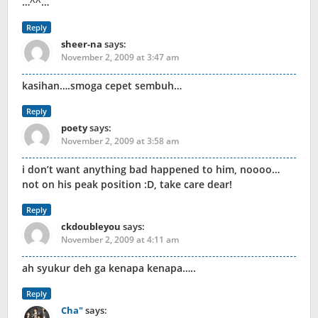
…^^…
Reply
sheer-na
says:
November 2, 2009 at 3:47 am
kasihan….smoga cepet sembuh…
Reply
poety
says:
November 2, 2009 at 3:58 am
i don’t want anything bad happened to him, noooo…
not on his peak position :D, take care dear!
Reply
ckdoubleyou
says:
November 2, 2009 at 4:11 am
ah syukur deh ga kenapa kenapa…..
Reply
Cha"
says: