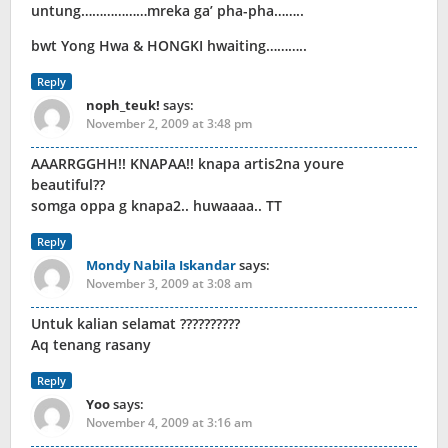
untung………………mreka ga’ pha-pha……..
bwt Yong Hwa & HONGKI hwaiting………..
Reply
noph_teuk!
says:
November 2, 2009 at 3:48 pm
AAARRGGHH!! KNAPAA!! knapa artis2na youre
beautiful??
somga oppa g knapa2.. huwaaaa.. TT
Reply
Mondy Nabila Iskandar
says:
November 3, 2009 at 3:08 am
Untuk kalian selamat ??????????
Aq tenang rasany
Reply
Yoo
says:
November 4, 2009 at 3:16 am