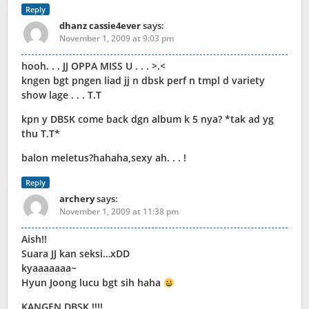
Reply
dhanz cassie4ever
says:
November 1, 2009 at 9:03 pm
hooh. . . JJ OPPA MISS U . . . >.<
kngen bgt pngen liad jj n dbsk perf n tmpl d variety
show lage . . . T.T
kpn y DBSK come back dgn album k 5 nya? *tak ad yg
thu T.T*
balon meletus?hahaha,sexy ah. . . !
Reply
archery
says:
November 1, 2009 at 11:38 pm
Aish!!
Suara JJ kan seksi…xDD
kyaaaaaaa~
Hyun Joong lucu bgt sih haha
KANGEN DBSK !!!!