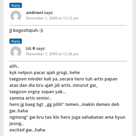
Reply
andriani
says:
November 1, 2009 at 12:12 pm
JJ bogoshipuh :))
Reply
LiL R
says:
November 1, 2009 at 12:38 pm
aiih..
kyk nelpon pacar ajah grogi..hehe
taegoon minder kali ya..secara hero tuh artis papan
atas dan dia bru ajah jdi artis..mnurut gw,,
taegoon orgny sopan yak…
samma artis senior..
hero jg baeg bgt ,,gg pilih” temen…makin demen deh
gw..haha
ngmong” gw bru tao klo hero juga sahabatan ama hyun
joong..
excited gw…haha