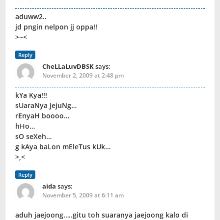
aduww2..
jd pngin nelpon jj oppa!!
>~<
Reply
CheLLaLuvDBSK
says:
November 2, 2009 at 2:48 pm
kYa Kya!!!
sUaraNya JejuNg…
rEnyaH boooo…
hHo…
sO seXeh…
g kAya baLon mEleTus kUk…
>,<
Reply
aida
says:
November 5, 2009 at 6:11 am
aduh jaejoong…..gitu toh suaranya jaejoong kalo di