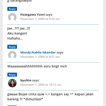
JJ saranghaeyo!
Reply
Hasegawa Yumi
says:
November 1, 2009 at 9:32 am
Jae…??? Jae…!!!
Aku kangen!
Hahaha…
Reply
Mondy Nabila Iskandar
says:
November 1, 2009 at 9:51 am
Waaaaaaaahhhhhhhh seru bngt nich
Reply
byuNie
says:
November 1, 2009 at 10:12 am
gwaaa Bojae cinta quw >.< kangen say ^^ kapan jalan
bareng ?? *dimutilasi*