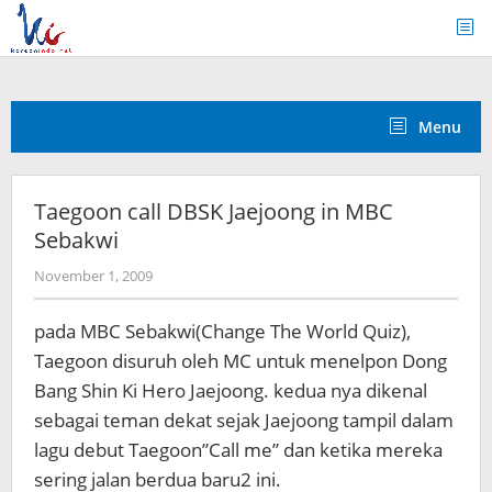
Skip
to
content
Menu
Taegoon call DBSK Jaejoong in MBC
Sebakwi
by
November 1, 2009
Koreanindo
pada MBC Sebakwi(Change The World Quiz),
Taegoon disuruh oleh MC untuk menelpon Dong
Bang Shin Ki Hero Jaejoong. kedua nya dikenal
sebagai teman dekat sejak Jaejoong tampil dalam
lagu debut Taegoon”Call me” dan ketika mereka
sering jalan berdua baru2 ini.