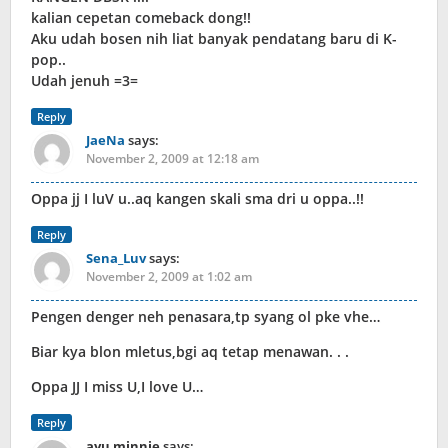
kalian cepetan comeback dong!!
Aku udah bosen nih liat banyak pendatang baru di K-
pop..
Udah jenuh =3=
Reply
JaeNa
says:
November 2, 2009 at 12:18 am
Oppa jj I luV u..aq kangen skali sma dri u oppa..!!
Reply
Sena_Luv
says:
November 2, 2009 at 1:02 am
Pengen denger neh penasara,tp syang ol pke vhe…
Biar kya blon mletus,bgi aq tetap menawan. . .
Oppa JJ I miss U,I love U…
Reply
ayu minnie
says: