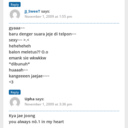
Reply
JJ_SweeT
says:
November 1, 2009 at 1:55 pm
gyaaa~~
baru denger suara jeje di telpon~~
sexy~~ >.<
heheheheh
balon meletus?? O.o
emank sie wkwkkw
*dibunuh*
huaaah~~
kangeeeen jaejae~~~
<3
Reply
Upha
says:
November 1, 2009 at 3:36 pm
Kya jae joong
you always nö.1 in my heart