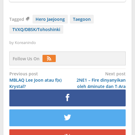
Tagged
Hero Jaejoong
Taegoon
TVXQ/DBSK/Tohoshinki
by
Koreanindo
Follow Us On
Post
Previous post
Next post
MBLAQ Lee Joon atau f(x)
2NE1 – Fire dinyanyikan
navigation
Krystal?
oleh 4minute dan T-Ara