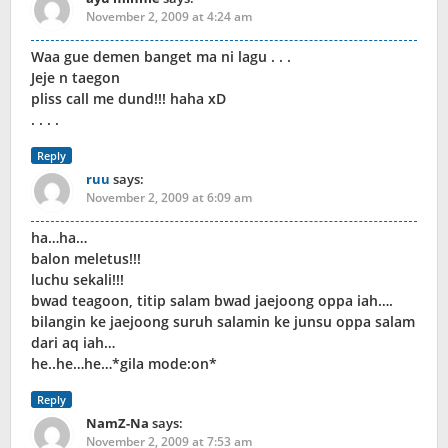
November 2, 2009 at 4:24 am
Waa gue demen banget ma ni lagu . . .
Jeje n taegon
pliss call me dund!!! haha xD
. . . .
Reply
ruu
says:
November 2, 2009 at 6:09 am
ha…ha…
balon meletus!!!
luchu sekali!!!
bwad teagoon, titip salam bwad jaejoong oppa iah….
bilangin ke jaejoong suruh salamin ke junsu oppa salam
dari aq iah…
he..he…he…*gila mode:on*
Reply
NamZ-Na
says:
November 2, 2009 at 7:53 am