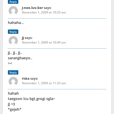
Reply
J-nee.luv.kor
says:
November 1, 2009 at 10:33 am
hahaha…
Reply
JJ
says:
November 1, 2009 at 10:49 am
JJ.. JJ.. JJ..
saranghaeyo..
><
Reply
rista
says:
November 1, 2009 at 11:33 am
hahah
taegoon lcu bgt,grogi sgla~
JJ <3
*gejeh*