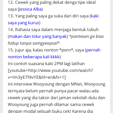
12. Cewek yang paling dekat denga tipe ideal
saya (
Jessica Alba
)
13. Yang paling saya ga suka dari diri saya (
kaki
saya yang kurus
)
14. Rahasia saya dalam menjaga bentuk tubuh
(
makan dan tidur yang banyak
)
*pantesan ga bisa
hidup tanpa samgyeopsal*
15. Jujur aja, kalau nonton *porn*, saya (
pernah
nonton beberapa kali kkkk
)
Ini contoh suasana kalo 2PM lagi latihan
[youtube=http://www.youtube.com/watch?
v=Im3yE7f4vYE&hl=en&fs=1]
Ini interview Wooyoung dengan MNet, Wooyoung
ternyata belum pernah punya pacar walau ada
cewek yang dia taksir dari jaman sekolah dulu dan
Wooyoung juga pernah dilamar sama cewek
dengan modal sebuah buku cek! Karena dia