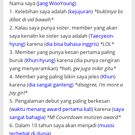
Nama saya (
Jang WooYoung
)
1. Kelebihan saya adalah (
kejujuran
)
*buktinya bs
diliat di vid bawah*
2. Kalau saya punya sister, member yang akan
saya kenalin ke sister saya adalah (
Taecyeon-
hyung
) karena (
dia bisa bahasa inggris
)
*LOL*
3. Member yang punya kesan pertama paling
buruk (
Khun-hyung
) karena (dia punya cengiran
yang menyeramkan)
*hah, gw juga mikir gitu*
4. Member yang paling bikin saya jeles (
Khun
)
karena (
dia sangat ganteng
)
*disagree, i’m more a
Jay girl*
5. Pengalaman debut yang paling berkesan
(
waktu menang award pertama kali
) karena (
saya
sangat bahagia
)
*M! Countdown mutizen award*
6. Dalam 10 tahun saya akan menjadi (
musisi
terhebat di dunia
)