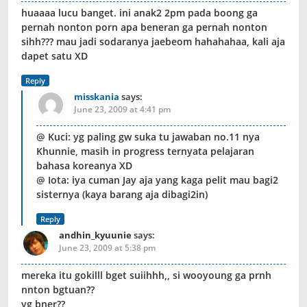
huaaaa lucu banget. ini anak2 2pm pada boong ga
pernah nonton porn apa beneran ga pernah nonton
sihh??? mau jadi sodaranya jaebeom hahahahaa, kali aja
dapet satu XD
Reply
misskania
says:
June 23, 2009 at 4:41 pm
@ Kuci: yg paling gw suka tu jawaban no.11 nya
Khunnie, masih in progress ternyata pelajaran
bahasa koreanya XD
@ Iota: iya cuman Jay aja yang kaga pelit mau bagi2
sisternya (kaya barang aja dibagi2in)
Reply
andhin_kyuunie
says:
June 23, 2009 at 5:38 pm
mereka itu gokilll bget suiihhh,, si wooyoung ga prnh
nnton bgtuan??
yg bner??