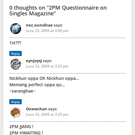
0 thoughts on “
2PM Questionnaire on
Singles Magazine
”
nez_eunsihae
says:
June 23, 2009 at 3:09 pm
1st???
Reply
eynjoysj
says:
June 23, 2009 at 3:23 pm
Nickhun oppa Oh Nickhun oppa…
Memang perfect oppa qu…
~saranghae~
Reply
Onewchan
says:
June 23, 2009 at 3:25 pm
2PM JJANG !
2PM HWAITING !