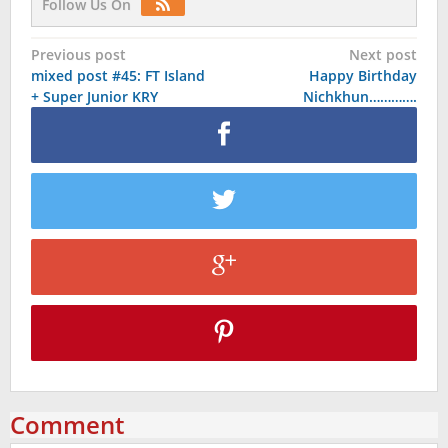
Follow Us On
Post
Previous post
Next post
mixed post #45: FT Island
Happy Birthday
navigation
+ Super Junior KRY
Nichkhun………….
Comment