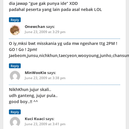
dia jawap “gue gak punya ide” XDD
padahal peserta yang lain pada asal nebak LOL
Reply
Onewchan
says:
June 23, 2009 at 3:29 pm
O iy,mksi bwt misskania yg uda mw ngeshare ttg 2PM !
GO ! Go ! 2pm!
Jaebeom,junsu,nichkhun,taecyeon,wooyoung,junho,chansun
Reply
MinWooKie
says:
June 23, 2009 at 3:38 pm
NikhKhun jujur skali..
udh ganteng, jujur pula..
good boy..!! ^^
Reply
Kuci Kuaci
says:
June 23, 2009 at 3:41 pm