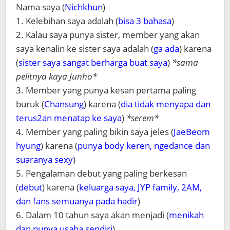
Nama saya (
Nichkhun
)
1. Kelebihan saya adalah (
bisa 3 bahasa
)
2. Kalau saya punya sister, member yang akan
saya kenalin ke sister saya adalah (
ga ada
) karena
(
sister saya sangat berharga buat saya
)
*sama
pelitnya kaya Junho*
3. Member yang punya kesan pertama paling
buruk (
Chansung
) karena (
dia tidak menyapa dan
terus2an menatap ke saya
)
*serem*
4. Member yang paling bikin saya jeles (
JaeBeom
hyung
) karena (
punya body keren, ngedance dan
suaranya sexy
)
5. Pengalaman debut yang paling berkesan
(
debut
) karena (
keluarga saya, JYP family, 2AM,
dan fans semuanya pada hadir
)
6. Dalam 10 tahun saya akan menjadi (
menikah
dan punya usaha sendiri
)