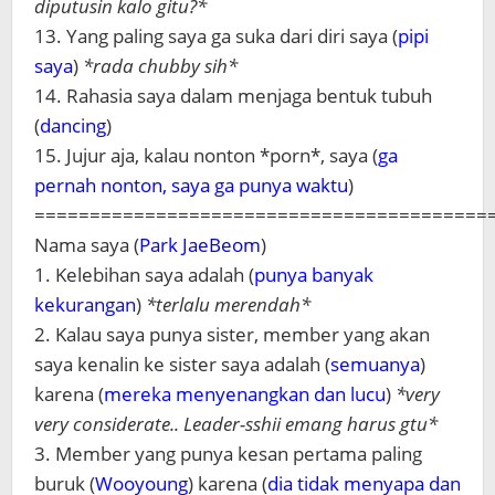
diputusin kalo gitu?*
13. Yang paling saya ga suka dari diri saya (
pipi
saya
)
*rada chubby sih*
14. Rahasia saya dalam menjaga bentuk tubuh
(
dancing
)
15. Jujur aja, kalau nonton *porn*, saya (
ga
pernah nonton, saya ga punya waktu
)
=========================================
Nama saya (
Park JaeBeom
)
1. Kelebihan saya adalah (
punya banyak
kekurangan
)
*terlalu merendah*
2. Kalau saya punya sister, member yang akan
saya kenalin ke sister saya adalah (
semuanya
)
karena (
mereka menyenangkan dan lucu
)
*very
very considerate.. Leader-sshii emang harus gtu*
3. Member yang punya kesan pertama paling
buruk (
Wooyoung
) karena (
dia tidak menyapa dan