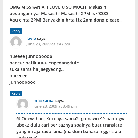
OMG MISSKANIA, I LOVE U SO MUCH! Makasih
postingannya! Makasih! Makasih! 2PM is <3333
Aqu cinta 2PM! Banyakkin brta ttg 2pm dong,please..
Reply
lavie
says:
June 23, 2009 at 3:47 pm
hueeee junhoooooo
hancur hatikuuuu *ngedangdut*
suka sama ha jaegyeong…
hueeeee
junhoooooo
Reply
misskania
says:
June 23, 2009 at 3:49 pm
@ Onewchan, Kuci: iya sama2, gomawo ^^ nanti gw
ubek2 dulu cari berita2nya soalnya buat translate
yang ini aja rada lama (maklum bahasa inggris ala
kadarnya)