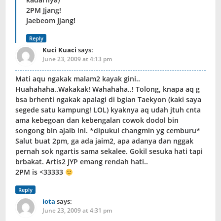
2PM Jjang!
Jaebeom Jjang!
Reply
Kuci Kuaci
says:
June 23, 2009 at 4:13 pm
Mati aqu ngakak malam2 kayak gini..
Huahahaha..Wakakak! Wahahaha..! Tolong, knapa aq g
bsa brhenti ngakak apalagi di bgian Taekyon (kaki saya
segede satu kampung! LOL) kyaknya aq udah jtuh cnta
ama kebegoan dan kebengalan cowok dodol bin
songong bin ajaib ini. *dipukul changmin yg cemburu*
Salut buat 2pm, ga ada jaim2, apa adanya dan nggak
pernah sok ngartis sama sekalee. Gokil sesuka hati tapi
brbakat. Artis2 JYP emang rendah hati..
2PM is <33333
Reply
iota
says:
June 23, 2009 at 4:31 pm