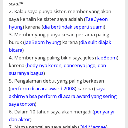
sekali*
2. Kalau saya punya sister, member yang akan
saya kenalin ke sister saya adalah (
TaeCyeon
hyung
) karena (
dia bertindak seperti suami
)
3. Member yang punya kesan pertama paling
buruk (
JaeBeom hyung
) karena (
dia sulit diajak
bicara
)
4. Member yang paling bikin saya jeles (
JaeBeom
)
karena (
body nya keren, dancenya jago, dan
suaranya bagus
)
5. Pengalaman debut yang paling berkesan
(
perform di acara award 2008
) karena (
saya
akhirnya bsa perform di acara award yang sering
saya tonton
)
6. Dalam 10 tahun saya akan menjadi (
penyanyi
dan aktor
)
7. Nama panggilan saya adalah (
Old Magnae
)