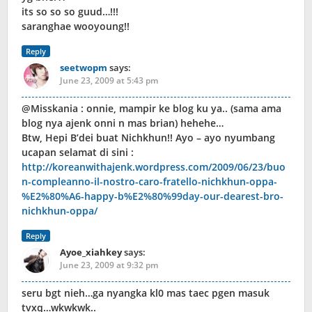
its so so so guud…!!!
saranghae wooyoung!!
Reply
seetwopm
says:
June 23, 2009 at 5:43 pm
@Misskania : onnie, mampir ke blog ku ya.. (sama ama
blog nya ajenk onni n mas brian) hehehe…
Btw, Hepi B’dei buat Nichkhun!! Ayo – ayo nyumbang
ucapan selamat di sini :
http://koreanwithajenk.wordpress.com/2009/06/23/buo
n-compleanno-il-nostro-caro-fratello-nichkhun-oppa-
%E2%80%A6-happy-b%E2%80%99day-our-dearest-bro-
nichkhun-oppa/
Reply
Ayoe_xiahkey
says:
June 23, 2009 at 9:32 pm
seru bgt nieh…ga nyangka kl0 mas taec pgen masuk
tvxq…wkwkwk..