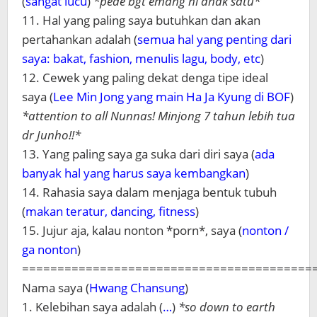
(
sangat lucu
)
*pede bgt emang ni anak satu*
11. Hal yang paling saya butuhkan dan akan
pertahankan adalah (
semua hal yang penting dari
saya: bakat, fashion, menulis lagu, body, etc
)
12. Cewek yang paling dekat denga tipe ideal
saya (
Lee Min Jong yang main Ha Ja Kyung di BOF
)
*attention to all Nunnas! Minjong 7 tahun lebih tua
dr Junho!!*
13. Yang paling saya ga suka dari diri saya (
ada
banyak hal yang harus saya kembangkan
)
14. Rahasia saya dalam menjaga bentuk tubuh
(
makan teratur, dancing, fitness
)
15. Jujur aja, kalau nonton *porn*, saya (
nonton /
ga nonton
)
=========================================
Nama saya (
Hwang Chansung
)
1. Kelebihan saya adalah (
…
)
*so down to earth