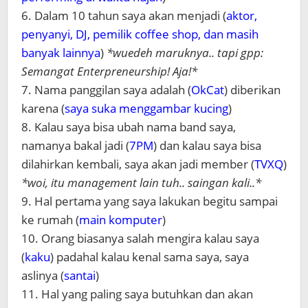
6. Dalam 10 tahun saya akan menjadi (
aktor,
penyanyi, DJ, pemilik coffee shop, dan masih
banyak lainnya
)
*wuedeh maruknya.. tapi gpp:
Semangat Enterpreneurship! Aja!*
7. Nama panggilan saya adalah (
OkCat
) diberikan
karena (
saya suka menggambar kucing
)
8. Kalau saya bisa ubah nama band saya,
namanya bakal jadi (
7PM
) dan kalau saya bisa
dilahirkan kembali, saya akan jadi member (
TVXQ
)
*woi, itu management lain tuh.. saingan kali..*
9. Hal pertama yang saya lakukan begitu sampai
ke rumah (
main komputer
)
10. Orang biasanya salah mengira kalau saya
(
kaku
) padahal kalau kenal sama saya, saya
aslinya (
santai
)
11. Hal yang paling saya butuhkan dan akan