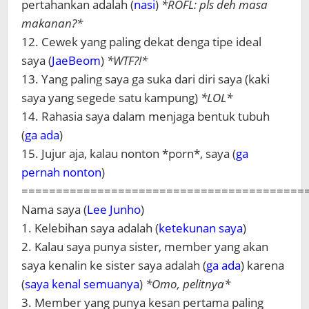
pertahankan adalah (
nasi
)
*ROFL: pls deh masa
makanan?*
12. Cewek yang paling dekat denga tipe ideal
saya (
JaeBeom
)
*WTF?!*
13. Yang paling saya ga suka dari diri saya (kaki
saya yang segede satu kampung)
*LOL*
14. Rahasia saya dalam menjaga bentuk tubuh
(
ga ada
)
15. Jujur aja, kalau nonton *porn*, saya (
ga
pernah nonton
)
=========================================
Nama saya (
Lee Junho
)
1. Kelebihan saya adalah (
ketekunan saya
)
2. Kalau saya punya sister, member yang akan
saya kenalin ke sister saya adalah (
ga ada
) karena
(
s
aya kenal semuanya
)
*Omo, pelitnya*
3. Member yang punya kesan pertama paling