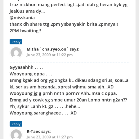
truz nickhun mang perfect bgt…jadi dah g heran byk yg
jeal0us ama dy…
@misskania
thanx dh share ttg 2pm y!!banyakin brita 2pmnya!!
2PM hwaitìng!!
Reply
Mitha `cha.ryeo.on`
says:
June 23, 2009 at 11:22 pm
Gyyaaahhh . . . .
Wooyoung oppa . . .
Emng kgak ad org yg xngka kL dikau sdang srius, soaL.a
kL serius am becanda, xpresi wjhmu sma ajh…XD
Wooyoung jg g prnh nntn porn?? Ahh..msa c oppa.
Emng ad y cowk yg smpe umur 20an Lomp nntn g2an??
Yh, sykur Lahh kL g2 . . . . .hehe…
Wooyoung saranghaeee . . . .XD
Reply
R-Taec
says:
June 23, 2009 at 11:27 pm