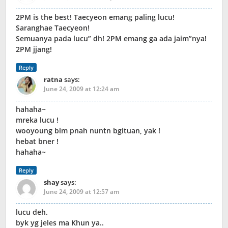
2PM is the best! Taecyeon emang paling lucu!
Saranghae Taecyeon!
Semuanya pada lucu” dh! 2PM emang ga ada jaim”nya!
2PM jjang!
Reply
ratna
says:
June 24, 2009 at 12:24 am
hahaha~
mreka lucu !
wooyoung blm pnah nuntn bgituan, yak !
hebat bner !
hahaha~
Reply
shay
says:
June 24, 2009 at 12:57 am
lucu deh.
byk yg jeles ma Khun ya..