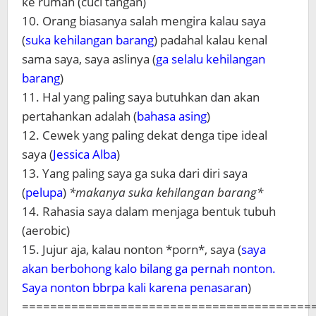
ke rumah (cuci tangan)
10. Orang biasanya salah mengira kalau saya
(
suka kehilangan barang
) padahal kalau kenal
sama saya, saya aslinya (
ga selalu kehilangan
barang
)
11. Hal yang paling saya butuhkan dan akan
pertahankan adalah (
bahasa asing
)
12. Cewek yang paling dekat denga tipe ideal
saya (
Jessica Alba
)
13. Yang paling saya ga suka dari diri saya
(
pelupa
)
*makanya suka kehilangan barang*
14. Rahasia saya dalam menjaga bentuk tubuh
(aerobic)
15. Jujur aja, kalau nonton *porn*, saya (
saya
akan berbohong kalo bilang ga pernah nonton.
Saya nonton bbrpa kali karena penasaran
)
=========================================