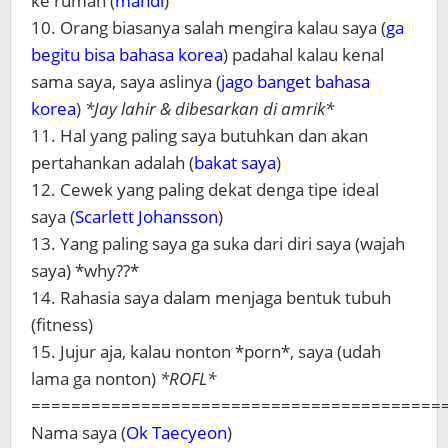
ke rumah (
mandi
)
10. Orang biasanya salah mengira kalau saya (
ga
begitu bisa bahasa korea
) padahal kalau kenal
sama saya, saya aslinya (
jago banget bahasa
korea
)
*Jay lahir & dibesarkan di amrik*
11. Hal yang paling saya butuhkan dan akan
pertahankan adalah (
bakat saya
)
12. Cewek yang paling dekat denga tipe ideal
saya (
Scarlett Johansson
)
13. Yang paling saya ga suka dari diri saya (wajah
saya) *why??*
14. Rahasia saya dalam menjaga bentuk tubuh
(fitness)
15. Jujur aja, kalau nonton *porn*, saya (udah
lama ga nonton)
*ROFL*
=========================================
Nama saya (
Ok Taecyeon
)