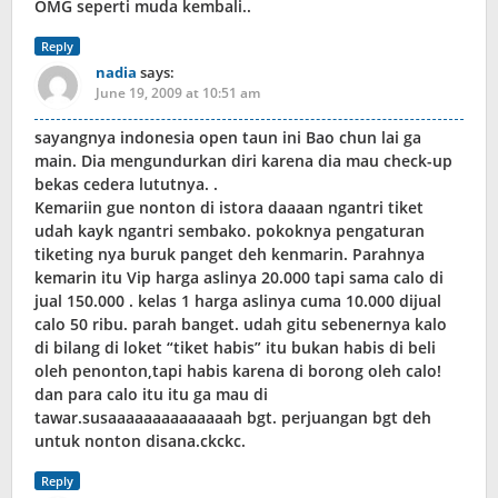
OMG seperti muda kembali..
Reply
nadia
says:
June 19, 2009 at 10:51 am
sayangnya indonesia open taun ini Bao chun lai ga
main. Dia mengundurkan diri karena dia mau check-up
bekas cedera lututnya. .
Kemariin gue nonton di istora daaaan ngantri tiket
udah kayk ngantri sembako. pokoknya pengaturan
tiketing nya buruk panget deh kenmarin. Parahnya
kemarin itu Vip harga aslinya 20.000 tapi sama calo di
jual 150.000 . kelas 1 harga aslinya cuma 10.000 dijual
calo 50 ribu. parah banget. udah gitu sebenernya kalo
di bilang di loket “tiket habis” itu bukan habis di beli
oleh penonton,tapi habis karena di borong oleh calo!
dan para calo itu itu ga mau di
tawar.susaaaaaaaaaaaaaah bgt. perjuangan bgt deh
untuk nonton disana.ckckc.
Reply