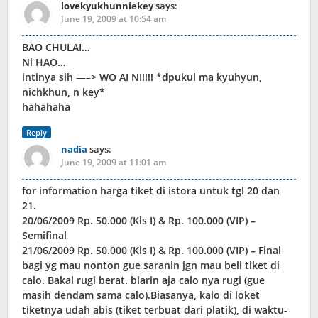
lovekyukhunniekey
says:
June 19, 2009 at 10:54 am
BAO CHULAI…
Ni HAO…
intinya sih —–> WO AI NI!!!! *dpukul ma kyuhyun,
nichkhun, n key*
hahahaha
Reply
nadia
says:
June 19, 2009 at 11:01 am
for information harga tiket di istora untuk tgl 20 dan
21.
20/06/2009 Rp. 50.000 (Kls I) & Rp. 100.000 (VIP) –
Semifinal
21/06/2009 Rp. 50.000 (Kls I) & Rp. 100.000 (VIP) – Final
bagi yg mau nonton gue saranin jgn mau beli tiket di
calo. Bakal rugi berat. biarin aja calo nya rugi (gue
masih dendam sama calo).Biasanya, kalo di loket
tiketnya udah abis (tiket terbuat dari platik), di waktu-