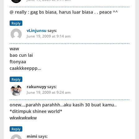
@ really : gag bs biasa, harus luar biasa . . peace ^^
Reply
vLinjunsu
says:
June 19, 2009 at 9:14 am
waw
bao cun lai
ftonyaa
caakkkeeppp…
Reply
rakunuyy
says:
June 19, 2009 at 9:24 am
onew….parahh parahhh…aku kasih 30 buat kamu..
*ditimpuk shinee world*
wkwkwkwkw
Reply
mimi
says: