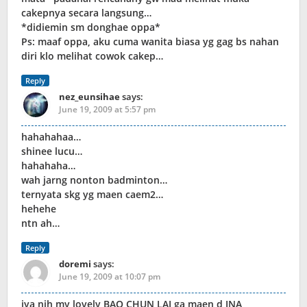
cakepnya secara langsung…
*didiemin sm donghae oppa*
Ps: maaf oppa, aku cuma wanita biasa yg gag bs nahan
diri klo melihat cowok cakep…
Reply
nez_eunsihae
says:
June 19, 2009 at 5:57 pm
hahahahaa…
shinee lucu…
hahahaha…
wah jarng nonton badminton…
ternyata skg yg maen caem2…
hehehe
ntn ah…
Reply
doremi
says:
June 19, 2009 at 10:07 pm
iya nih my lovely BAO CHUN LAI ga maen d INA