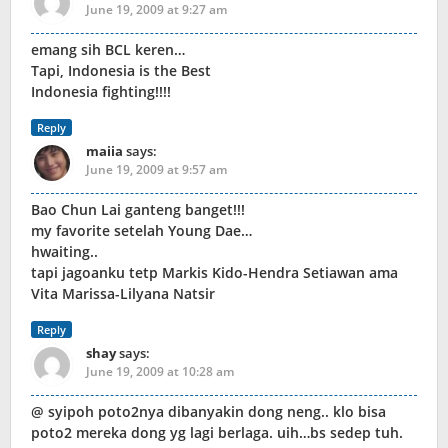
June 19, 2009 at 9:27 am
emang sih BCL keren…
Tapi, Indonesia is the Best
Indonesia fighting!!!!
Reply
maiia
says:
June 19, 2009 at 9:57 am
Bao Chun Lai ganteng banget!!!
my favorite setelah Young Dae…
hwaiting..
tapi jagoanku tetp Markis Kido-Hendra Setiawan ama
Vita Marissa-Lilyana Natsir
Reply
shay
says:
June 19, 2009 at 10:28 am
@ syipoh poto2nya dibanyakin dong neng.. klo bisa
poto2 mereka dong yg lagi berlaga. uih…bs sedep tuh.