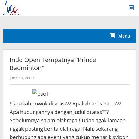
Skip
to
content
Menu
Indo Open Tempatnya "Prince
Badminton"
by
June 19, 2009
Koreanindo
Siapakah cowok di atas??? Apakah artis baru???
Apa hubungannya dengan judul di atas???
Sebelumnya salam olahraga!! Udah agak lamaan
nggak posting berita olahraga. Nah, sekarang
berhubung ada event yang cukup menarik syipoh