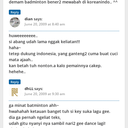
demam badminton bener2 mewabah di koreanindo.. ^^
Reply
dian
says:
June 20, 2009 at 8:40 am
huweeeeeeee..
si abang udah lama nggak keliatan!!!
haha~
tetep dukung indonesia, yang ganteng2 cuma buat cuci
mata ajaah..
kan betah tuh nonton.a kalo pemainnya cakep.
hehehe..
Reply
dhLL
says:
June 20, 2009 at 9:30 am
ga minat batminton ahh~
hwahahah ketauan banget tuh si key suka lagu gee.
dia ga pernah ngeliat teks,
udah gitu nyanyi nya sambil nari2 gee dance lagi!