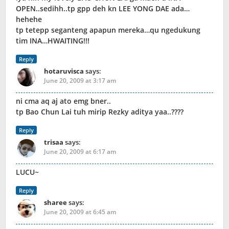
OPEN..sedihh..tp gpp deh kn LEE YONG DAE ada…
hehehe
tp tetepp seganteng apapun mereka…qu ngedukung
tim INA…HWAITING!!!
Reply
hotaruvisca
says:
June 20, 2009 at 3:17 am
ni cma aq aj ato emg bner..
tp Bao Chun Lai tuh mirip Rezky aditya yaa..????
Reply
trisaa
says:
June 20, 2009 at 6:17 am
LUCU~
Reply
sharee
says:
June 20, 2009 at 6:45 am