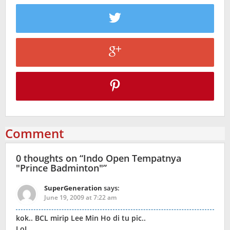
Comment
0 thoughts on “
Indo Open Tempatnya
"Prince Badminton"
”
SuperGeneration
says:
June 19, 2009 at 7:22 am
kok.. BCL mirip Lee Min Ho di tu pic..
LoL