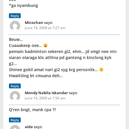
*ga nyambung
Reply
Micochan
says:
June 19, 2009 at 7:27 am
Beuw…
Cuaaakeep oee…
pemain badminton sekeren gi2, ehm… Jd smgt nee ntn
siaran olaraga klo atlitna pd ganteng n kinclong kyk
g2…
Shinee gokil amat nari gi2 syg krg personilx…
Hwaitiiing bt cmuana deh…
Reply
Mondy Nabila Iskandar
says:
June 19, 2009 at 7:56 am
Q’ren bngt, mank cpa ??
Reply
aida
says: