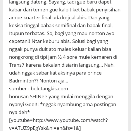
langsung dateng. Sayang, tadi gue baru dapet
kabar dari temen gue kalo tiket babak penyisihan
ampe kuarter final uda kejual abis. Dan yang
kesisa tinggal babak semifinal dan babak final.
Itupun terbatas. So, bagi yang mau nonton ayo
cepetan!! Ntar keburu abis. Solusi bagi yang
nggak punya duit ato males keluar kalian bisa
nongkrong di tipi jam ½ 4 sore mule kemaren di
Trans7 karena bakalan disiarin langsung… Nah,
udah nggak sabar liat aksinya para prince
Badminton?? Nonton aja…
sumber : bulutangkis.com
bonusan SHINee yang mulai menggila dengan
nyanyi Gee!!! *nggak nyambung ama postingan
nya deh*
[youtube=http://www.youtube.com/watch?
v=ATUZ9pEgYsk&hl=en&fs=1&]