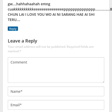
gw….hahhahaahah emng
cuakkkkkkkkkkeeeeeeeeeeeeeeepppppppppppppp…………….
CHUN LAI I LOVE YOU WO AI NI SARANG HAE AI SHI
TERU….
Reply
Leave a Reply
Your email address will not be published.
Required fields are
marked
*