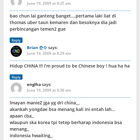
June 19, 2009 at 8:25 am
bao chun lai ganteng banget….pertama laki liat di
thomas uber taun kemaren dan besoknya dia jadi
perbincangan temen2 gue
Reply
Brian 준수
says:
June 19, 2009 at 8:29 am
Hidup CHINA !!! I’m proud to be Chinese boy ! hua ha ha
Reply
englha
says:
June 19, 2009 at 8:36 am
lmayan manieZ jga yg dri china,,,
akankah yongdae bsa menang kali ini entah lah…
apaan cba,,
wlaupun ska korea tpi tetep berharap indonesia bsa
menang,,
indonesia hwaiting,,