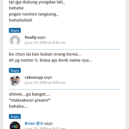
tpi jga dukung yongdae lah,,
hehehe
pngen nonton langsung,,
huhuhuhuh
Reply
Really
says:
June 19, 2009 at 8:40 am
bo chun lai kan bukan orang korea…
eh yg nomor 5, biasa aja donk nama nya…
Reply
rakunuyy
says:
June 19, 2009 at 9:03 am
shinee….ga banget….
*maksakeun pisann*
hahaha….
Reply
Brian 준수
says:
June 19, 2009 at 9:11 am