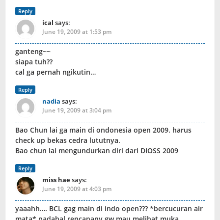
Reply
ical
says:
June 19, 2009 at 1:53 pm
ganteng~~
siapa tuh??
cal ga pernah ngikutin…
Reply
nadia
says:
June 19, 2009 at 3:04 pm
Bao Chun lai ga main di ondonesia open 2009. harus
check up bekas cedra lututnya.
Bao chun lai mengundurkan diri dari DIOSS 2009
Reply
miss hae
says:
June 19, 2009 at 4:03 pm
yaaahh…. BCL gag main di indo open??? *bercucuran air
mata* padahal rencanany gw mau melihat muka