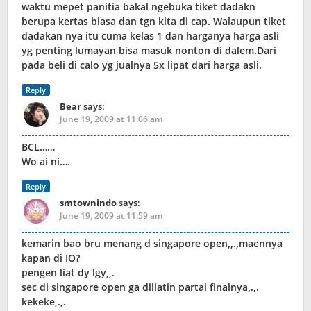
waktu mepet panitia bakal ngebuka tiket dadakn
berupa kertas biasa dan tgn kita di cap. Walaupun tiket
dadakan nya itu cuma kelas 1 dan harganya harga asli
yg penting lumayan bisa masuk nonton di dalem.Dari
pada beli di calo yg jualnya 5x lipat dari harga asli.
Reply
Bear
says:
June 19, 2009 at 11:06 am
BCL……
Wo ai ni….
Reply
smtownindo
says:
June 19, 2009 at 11:59 am
kemarin bao bru menang d singapore open,,.,maennya
kapan di IO?
pengen liat dy lgy,,.
sec di singapore open ga diliatin partai finalnya,.,.
kekeke,.,.