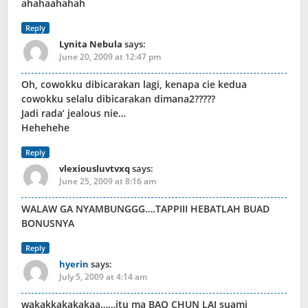
ahahaahahah
Reply
Lynita Nebula
says:
June 20, 2009 at 12:47 pm
Oh, cowokku dibicarakan lagi, kenapa cie kedua
cowokku selalu dibicarakan dimana2?????
Jadi rada’ jealous nie…
Hehehehe
Reply
vlexiousluvtvxq
says:
June 25, 2009 at 8:16 am
WALAW GA NYAMBUNGGG….TAPPIII HEBATLAH BUAD
BONUSNYA
Reply
hyerin
says:
July 5, 2009 at 4:14 am
wakakkakakakaa……itu ma BAO CHUN LAI suami