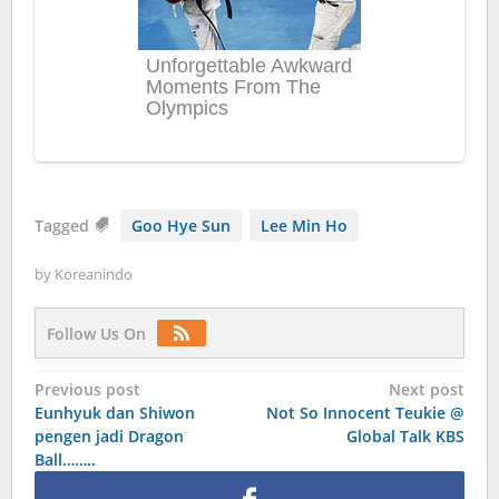
Tagged
Goo Hye Sun
Lee Min Ho
by
Koreanindo
Follow Us On
Post
Previous post
Next post
Eunhyuk dan Shiwon
Not So Innocent Teukie @
navigation
pengen jadi Dragon
Global Talk KBS
Ball……..