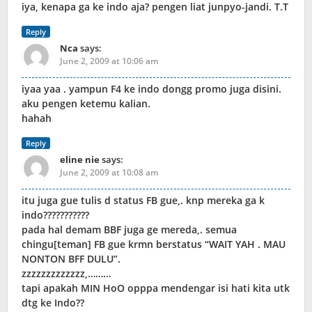
iya, kenapa ga ke indo aja? pengen liat junpyo-jandi. T.T
Reply
Nca
says:
June 2, 2009 at 10:06 am
iyaa yaa . yampun F4 ke indo dongg promo juga disini.
aku pengen ketemu kalian.
hahah
Reply
eline nie
says:
June 2, 2009 at 10:08 am
itu juga gue tulis d status FB gue,. knp mereka ga k
indo???????????
pada hal demam BBF juga ge mereda,. semua
chingu[teman] FB gue krmn berstatus “WAIT YAH . MAU
NONTON BFF DULU”.
zzzzzzzzzzzzz,………
tapi apakah MIN HoO opppa mendengar isi hati kita utk
dtg ke Indo??