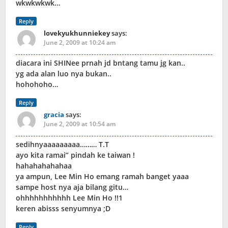
wkwkwkwk…
Reply
lovekyukhunniekey
says:
June 2, 2009 at 10:24 am
diacara ini SHINee prnah jd bntang tamu jg kan..
yg ada alan luo nya bukan..
hohohoho…
Reply
gracia
says:
June 2, 2009 at 10:54 am
sedihnyaaaaaaaaa……… T.T
ayo kita ramai” pindah ke taiwan !
hahahahahahaa
ya ampun, Lee Min Ho emang ramah banget yaaa
sampe host nya aja bilang gitu…
ohhhhhhhhhhh Lee Min Ho !!1
keren abisss senyumnya ;D
Reply