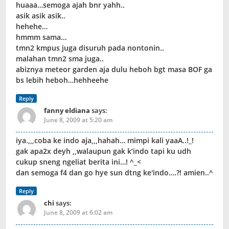
huaaa…semoga ajah bnr yahh..
asik asik asik..
hehehe…
hmmm sama…
tmn2 kmpus juga disuruh pada nontonin..
malahan tmn2 sma juga..
abiznya meteor garden aja dulu heboh bgt masa BOF ga
bs lebih heboh…hehheehe
Reply
fanny eldiana
says:
June 8, 2009 at 5:20 am
iya.,,,coba ke indo aja,,,hahah… mimpi kali yaaA..!_!
gak apa2x deyh ,,walaupun gak k’indo tapi ku udh
cukup sneng ngeliat berita ini…! ^_<
dan semoga f4 dan go hye sun dtng ke'indo….?! amien..^
Reply
chi
says:
June 8, 2009 at 6:02 am