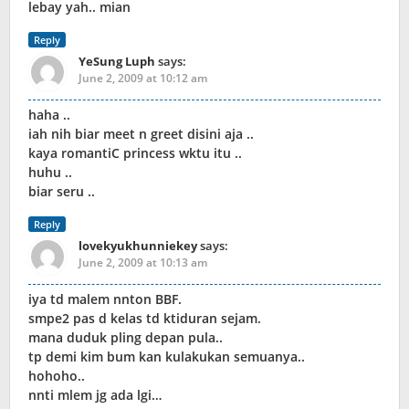
lebay yah.. mian
Reply
YeSung Luph
says:
June 2, 2009 at 10:12 am
haha ..
iah nih biar meet n greet disini aja ..
kaya romantiC princess wktu itu ..
huhu ..
biar seru ..
Reply
lovekyukhunniekey
says:
June 2, 2009 at 10:13 am
iya td malem nnton BBF.
smpe2 pas d kelas td ktiduran sejam.
mana duduk pling depan pula..
tp demi kim bum kan kulakukan semuanya..
hohoho..
nnti mlem jg ada lgi…