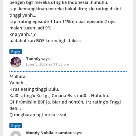
pengen bgt mereka dtng ke Indonesia..huhuhu..
tapi kemungkinan mereka bakal dtng klo rating disini
tinggi yahh…
tapi rating episode 1 tuh 11% eh pas episode 2 nya
malah turun jadi 9%..
knp yahh.?_?
padahal kan BOF keren bgt…hiksss
Reply
Taen0y
says:
June 5, 2009 at 11:53 pm
@n0ura:
Ya neh. . .
Hrus Rating tinggi Dulu. .
Kal0 rating’x Kcil gt, Gmana Bs k ind0. . Huhuhu. .
Qt Pr0m0siin B0F ja, biar pd n0nt0n, trz rating’x Tnggi
deh. .
Q mngharap bgt mrka k sni. .
Reply
Mondy Nabila Iskandar
says: