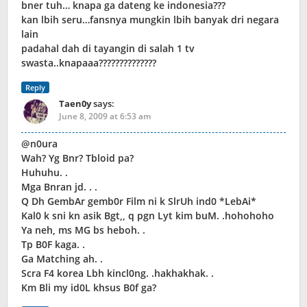
bner tuh… knapa ga dateng ke indonesia???
kan lbih seru…fansnya mungkin lbih banyak dri negara
lain
padahal dah di tayangin di salah 1 tv
swasta..knapaaa??????????????
Reply
Taen0y
says:
June 8, 2009 at 6:53 am
@n0ura
Wah? Yg Bnr? Tbloid pa?
Huhuhu. .
Mga Bnran jd. . .
Q Dh GembAr gemb0r Film ni k SlrUh ind0 *LebAi*
Kal0 k sni kn asik Bgt,, q pgn Lyt kim buM. .hohohoho
Ya neh, ms MG bs heboh. .
Tp B0F kaga. .
Ga Matching ah. .
Scra F4 korea Lbh kincl0ng. .hakhakhak. .
Km Bli my id0L khsus B0f ga?