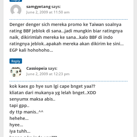
samgyetang
says:
June 2, 2009 at 11:50 am
Denger denger sich mereka promo ke Taiwan soalnya
rating BBF jeblok di sana…jadi mungkin biar ratingnya
naik, dikirimlah mereka ke sana…kalo BBF di indo
ratingnya jeblok..apakah mereka akan dikirim ke sini…
EGP kali hohohoho…
Reply
Cassiopeia
says:
June 2, 2009 at 12:23 pm
kok kaex go hye sun lgi cape bnget yaa??
kliatan dari mukanya yg lelah bnget..XDD
senyumx maksa abis..
tapi gpp..
dy ttp manis..^^
hehehe…
hyee…
iya tuhh…