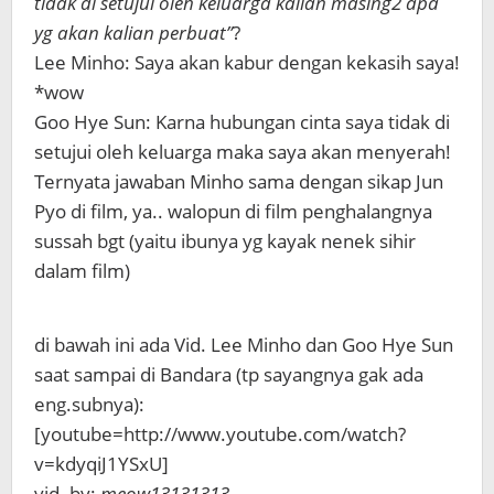
tidak di setujui oleh keluarga kalian masing2 apa
yg akan kalian perbuat”
?
Lee Minho: Saya akan kabur dengan kekasih saya!
*wow
Goo Hye Sun: Karna hubungan cinta saya tidak di
setujui oleh keluarga maka saya akan menyerah!
Ternyata jawaban Minho sama dengan sikap Jun
Pyo di film, ya.. walopun di film penghalangnya
sussah bgt (yaitu ibunya yg kayak nenek sihir
dalam film)
di bawah ini ada Vid. Lee Minho dan Goo Hye Sun
saat sampai di Bandara (tp sayangnya gak ada
eng.subnya):
[youtube=http://www.youtube.com/watch?
v=kdyqiJ1YSxU]
vid. by:
meow13131313