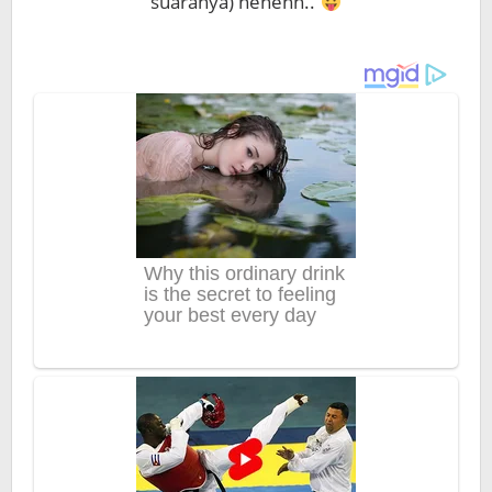
suaranya) hehehh..