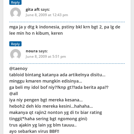
Reply
gita aft
says:
June 8, 2009 at 12:43 pm
mga ja y dtg k indonesia, pstiny bkl krn bgt 2, pa lg de
lee min ho n kibum, keren
Reply
noura
says:
June 8, 2009 at 5:51 pm
@taenoy
tabloid bintang katanya ada artikelnya disitu…
minggu kmaren mungkin edisinya…
ga beli my idol bof niy??knp gt??ada berita apa??
@all
iya niy pengen bgt mereka kesana…
heboh2 deh klo mereka kesini…hahaha…
makanya qt rajin2 nonton yg di tv biar rating
tinggi(*haha sering bgt ngomong gini)
trus ajakin yg lain yg blm tauuu..
ayo sebarkan virus BBF!!