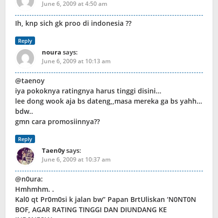
June 6, 2009 at 4:50 am
Ih, knp sich gk proo di indonesia ??
Reply
noura
says:
June 6, 2009 at 10:13 am
@taenoy
iya pokoknya ratingnya harus tinggi disini…
lee dong wook aja bs dateng,,masa mereka ga bs yahh…
bdw..
gmn cara promosiinnya??
Reply
Taen0y
says:
June 6, 2009 at 10:37 am
@n0ura:
Hmhmhm. .
Kal0 qt Pr0m0si k jalan bw” Papan BrtUliskan ‘N0NT0N
BOF, AGAR RATING TINGGI DAN DIUNDANG KE