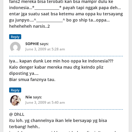
fans2 mereka bisa terobati kan bsa mampir dulu ke
indonesia…*______________* payah tapi nggak papa deh…
entar jga suatu saat bsa ketemu ama oppa ku tersayang
gu junpyo….^_______________^ bo go ship ta…oppa…
heheheheh narsis..2
Reply
SOPHIE
says:
June 3, 2009 at 5:28 am
Iya… kapan dunk Lee min hoo oppa ke Indonesia???
Kalo denger kabar mereka mau dtg keIndo pliz
diposting ya….
Biar smua fanznya tau.
Reply
Nie
says:
June 3, 2009 at 5:40 am
@ DhLL
itu loh. yg channelnya ikan lele bersayap yg bisa
terbang! hehh..