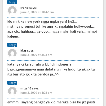
Reply
Irene
says:
June 2, 2009 at 10:42 pm
klo mrk ke new york ngga mgkn yah? he3,,,
mstinya promosi tuh ke amrik,, ngalahin hollywood….
apa cb,, hahhaa,,, gelooo,,, ngga mgkn kali yah,,, mimpi
kaleee…
Reply
Mar
says:
June 3, 2009 at 3:23 am
katanya ci kalau rating bbf di Indonesia
bagus,pemainnya mau didatangin ke Indo..tp ak gk tw
itu bnr ato gk,kita berdoa ja..^^
Reply
mizz 16
says:
June 3, 2009 at 4:03 am
emmm.. sayang banget ya klo mereka bisa ke jkt pasti