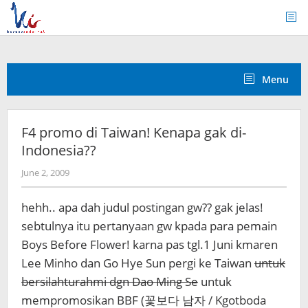
Skip
to
content
Menu
F4 promo di Taiwan! Kenapa gak di-
Indonesia??
by
June 2, 2009
Koreanindo
hehh.. apa dah judul postingan gw?? gak jelas!
sebtulnya itu pertanyaan gw kpada para pemain
Boys Before Flower! karna pas tgl.1 Juni kmaren
Lee Minho dan Go Hye Sun pergi ke Taiwan
untuk
bersilahturahmi dgn Dao Ming Se
untuk
mempromosikan BBF (꽃보다 남자 / Kgotboda