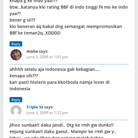
knapa g ke indo yaa???
btw…katanya klo rating BBF di indo tinggi f4 mo ke indo
yaa??
bener g sii??
klo beneran aq bakal dng semangat mempromosikan
BBf ke teman2q..XDDDD
Reply
maiia
says:
June 2, 2009 at 1:01 pm
ahhhh selalu aja indonesia gak kebagian….
kenapa sih???
kan pasti histeris para kkotboda namja lover di
indonesia
Reply
Triple Ss
says:
June 2, 2009 at 1:22 pm
Jihoo sunbae!! daku jandi.. Dtg ke rmh gw dunkz!!
eejung sunbae!! daku gaeul.. Mampir ke rmh gw y..
lebay.. yg ada jihoo dan eejung malah kabor..