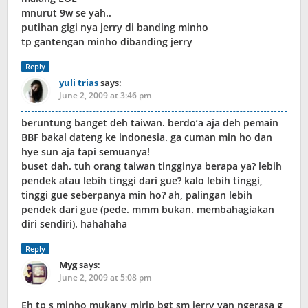
mnurut 9w se yah..
putihan gigi nya jerry di banding minho
tp gantengan minho dibanding jerry
Reply
yuli trias
says:
June 2, 2009 at 3:46 pm
beruntung banget deh taiwan. berdo’a aja deh pemain
BBF bakal dateng ke indonesia. ga cuman min ho dan
hye sun aja tapi semuanya!
buset dah. tuh orang taiwan tingginya berapa ya? lebih
pendek atau lebih tinggi dari gue? kalo lebih tinggi,
tinggi gue seberpanya min ho? ah, palingan lebih
pendek dari gue (pede. mmm bukan. membahagiakan
diri sendiri). hahahaha
Reply
Myg
says:
June 2, 2009 at 5:08 pm
Eh tp s minho mukany mirip bgt sm jerry yan ngerasa g