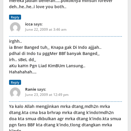
mereka jadian beneran…..pokoknya minsun forever
deh..he..he..i love you both..
Reply
icca
says:
June 22, 2009 at 3:46 am
irghh..
ia Bner Banged tuh,, Knapa gak Di Indo ajjjah..
pdhal di Indo tu pggMer BBf banyak Banged,,
irh.. sBeL dd,,
aKu kaHn Pgn Liad KimBUm Lansung..
Hahahahah….
Reply
Ranie
says:
June 23, 2009 at 12:49 pm
Ya kalo Allah mengjinkan mrka dtang,mdh2n mrka
dtang.kta cma bsa brhrap mrka dtang k’indo!mdh2n
doa kta smua dkbulkan agr mrka dtang k’indo.kta smua
pgn fans BBF kta dtang k’indo,tlong dtangkan mrka
k’indo.