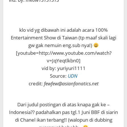
klo vid yg dibawah ini adalah acara 100%
Entertainment Show di Taiwan (tp maaf skali lagi
gw gak nemuin eng.sub nya!)
[youtube=http://www.youtube.com/watch?
v=JqYeqtlkbn0]
vid by: yuriyuri1111
Source:
UDN
credit:
fewfew@asianfanatics.net
Dari judul postingan di atas knapa gak ke –
Indonesia?? padahalkan pas tgl.1 Juni BBF di siarin
di Chanel ikan terbang!! (walopun di dubbing