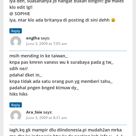
iya deh, suasananya jd hangat bukan dingin!! gw males
klo edit lg!!
@ SOPHIE
iya, ntar klo ada britanya di posting di sini dehh
Reply
englha
says:
June 3, 2009 at 7:05 am
msih mending in ke taiwan,,
knpa pas kmren vaness wu k surabaya pada g tw,,
sdih ne//
pdahal dket in,,
knpa tidak ada satu orang pun yg memberi tahu,,
padahal pngen bnged ktmuw dy,,
hiks hiks
Reply
Ara_Ssie
says:
June 3, 2009 at 8:31 am
Iagh,kq gk mampir dlu diindonesia.pi mudah2an mrka