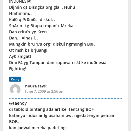
IND0NESIA’
Dijmin qt Disngka org gla. . Huhu
Hmhmhm. .
Kal0 q Pr0m0si diskul. .
SbArin ttg Btapa tmpan’x Mreka. .
Dan crita’x yg Kren. .
Dan. . Alhasil. .
Mungkin bru 1/8 org” diskul ngm0ngin B0F. .
Qt msh bs brjuang!
Ay0 smgat!
Dmi F4 yg Tampan dan rupawan itU ke ind0nesia!
Fighting! !
Reply
noura
says:
June 7, 2009 at 2:56 am
@taenoy
di tabloid bintang ada artikel tentang BOF,
katanya indosiar lg usahain bwt ngedatengin pemain
BOF..
kan jadwal mereka padet bgt…