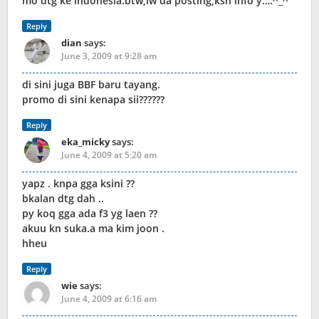
mo dtg ke indonesia.btw,lw da posting,ksh info y….^_^
Reply
dian
says:
June 3, 2009 at 9:28 am
di sini juga BBF baru tayang.
promo di sini kenapa sii??????
Reply
eka_micky
says:
June 4, 2009 at 5:20 am
yapz . knpa gga ksini ??
bkalan dtg dah ..
py koq gga ada f3 yg laen ??
akuu kn suka.a ma kim joon .
hheu
Reply
wie
says:
June 4, 2009 at 6:16 am