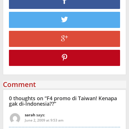
Comment
0 thoughts on “
F4 promo di Taiwan! Kenapa
gak di-Indonesia??
”
sarah
says:
June 2, 2009 at 9:53 am