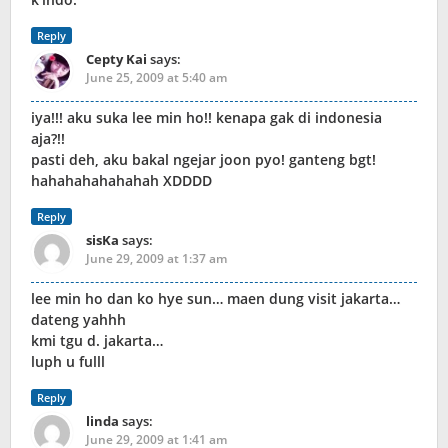
Reply
Cepty Kai
says:
June 25, 2009 at 5:40 am
iya!!! aku suka lee min ho!! kenapa gak di indonesia
aja?!!
pasti deh, aku bakal ngejar joon pyo! ganteng bgt!
hahahahahahahah XDDDD
Reply
sisKa
says:
June 29, 2009 at 1:37 am
lee min ho dan ko hye sun… maen dung visit jakarta…
dateng yahhh
kmi tgu d. jakarta…
luph u fulll
Reply
linda
says:
June 29, 2009 at 1:41 am