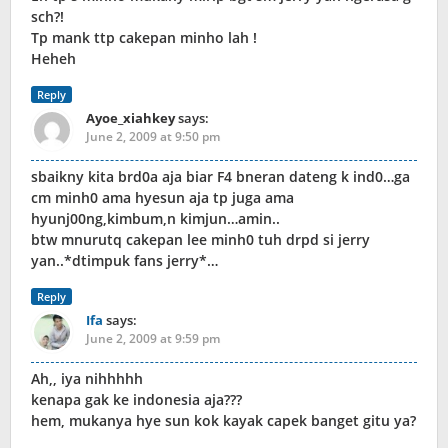
sch?!
Tp mank ttp cakepan minho lah !
Heheh
Reply
Ayoe_xiahkey
says:
June 2, 2009 at 9:50 pm
sbaikny kita brd0a aja biar F4 bneran dateng k ind0…ga
cm minh0 ama hyesun aja tp juga ama
hyunj00ng,kimbum,n kimjun…amin..
btw mnurutq cakepan lee minh0 tuh drpd si jerry
yan..*dtimpuk fans jerry*…
Reply
Ifa
says:
June 2, 2009 at 9:59 pm
Ah,, iya nihhhhh
kenapa gak ke indonesia aja???
hem, mukanya hye sun kok kayak capek banget gitu ya?