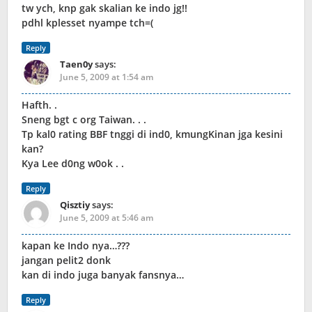
tw ych, knp gak skalian ke indo jg!!
pdhl kplesset nyampe tch=(
Reply
Taen0y
says:
June 5, 2009 at 1:54 am
Hafth. .
Sneng bgt c org Taiwan. . .
Tp kal0 rating BBF tnggi di ind0, kmungKinan jga kesini
kan?
Kya Lee d0ng w0ok . .
Reply
Qisztiy
says:
June 5, 2009 at 5:46 am
kapan ke Indo nya…???
jangan pelit2 donk
kan di indo juga banyak fansnya…
Reply