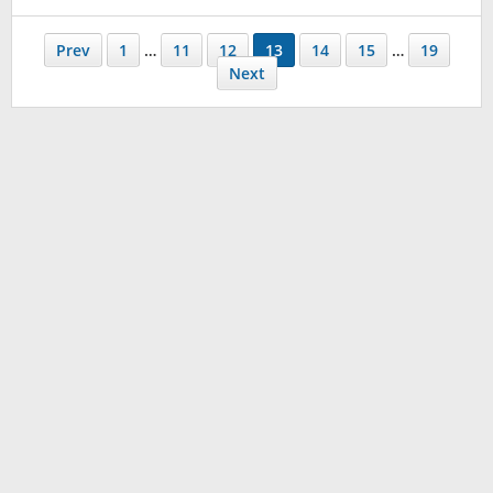
Koreanindo
Prev
1
…
11
12
13
14
15
…
19
Next