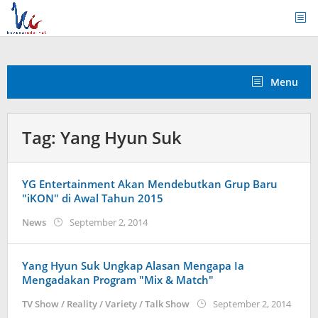
Skip
to
content
Menu
Tag:
Yang Hyun Suk
YG Entertainment Akan Mendebutkan Grup Baru
"iKON" di Awal Tahun 2015
by
News
September 2, 2014
Koreanindo
Yang Hyun Suk Ungkap Alasan Mengapa Ia
Mengadakan Program "Mix & Match"
by
TV Show / Reality / Variety / Talk Show
September 2, 2014
Korea