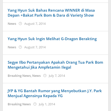
Yang Hyun Suk Bahas Rencana WINNER di Masa
Depan +Bakat Park Bom & Dara di Variety Show
by
News
August 7, 2014
Koreanindo
Yang Hyun Suk Ingin Melihat G-Dragon Berakting
by
News
August 7, 2014
Koreanindo
Segye Ilbo Pertanyakan Apakah Orang Tua Park Bom
Mengetahui Jika Ampfetamin Ilegal
by
Breaking News
,
News
July 7, 2014
Koreanindo
JYP & YG Bantah Rumor yang Menyebutkan J.Y. Park
Menjual Agensinya Kepada YG
by
Breaking News
July 1, 2014
Koreanindo