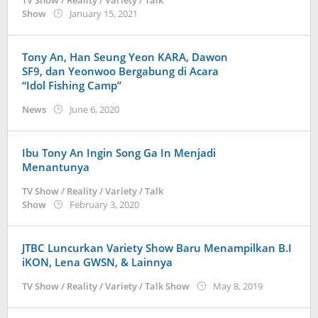
TV Show / Reality / Variety / Talk
by
Show
January 15, 2021
Kidihae
Tony An, Han Seung Yeon KARA, Dawon
SF9, dan Yeonwoo Bergabung di Acara
“Idol Fishing Camp”
by
News
June 6, 2020
Kidihae
Ibu Tony An Ingin Song Ga In Menjadi
Menantunya
TV Show / Reality / Variety / Talk
by
Show
February 3, 2020
Kidihae
JTBC Luncurkan Variety Show Baru Menampilkan B.I
iKON, Lena GWSN, & Lainnya
by
TV Show / Reality / Variety / Talk Show
May 8, 2019
anisrina