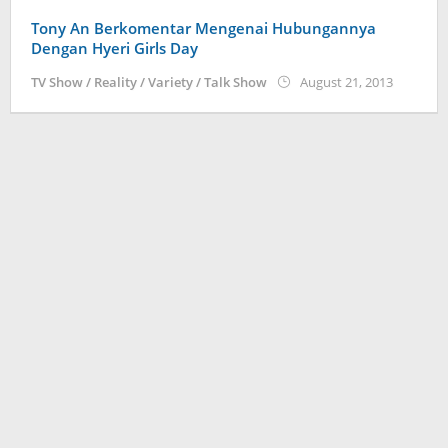
Tony An Berkomentar Mengenai Hubungannya
Dengan Hyeri Girls Day
by
TV Show / Reality / Variety / Talk Show
August 21, 2013
Koreani