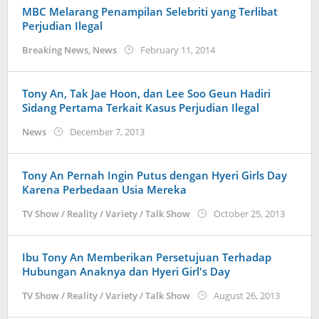
MBC Melarang Penampilan Selebriti yang Terlibat
Perjudian Ilegal
by
Breaking News
,
News
February 11, 2014
Koreanindo
Tony An, Tak Jae Hoon, dan Lee Soo Geun Hadiri
Sidang Pertama Terkait Kasus Perjudian Ilegal
by
News
December 7, 2013
Koreanindo
Tony An Pernah Ingin Putus dengan Hyeri Girls Day
Karena Perbedaan Usia Mereka
by
TV Show / Reality / Variety / Talk Show
October 25, 2013
Korean
Ibu Tony An Memberikan Persetujuan Terhadap
Hubungan Anaknya dan Hyeri Girl's Day
by
TV Show / Reality / Variety / Talk Show
August 26, 2013
Koreani