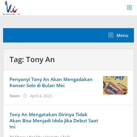
Skip
to
content
Menu
Tag:
Tony An
Penyanyi Tony An Akan Mengadakan
Konser Solo di Bulan Mei
by
News
April 4, 2023
Kidihae
Tony An Mengatakan Dirinya Tidak
Akan Bisa Menjadi Idola Jika Debut Saat
Ini