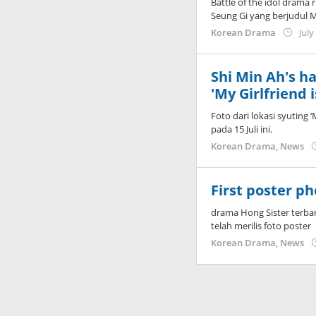
Battle of the idol dram
Seung Gi yang berjudul My
Korean Drama
July
Shi Min Ah's ha
'My Girlfriend 
Foto dari lokasi syuting 
pada 15 Juli ini.
Korean Drama
,
News
First poster ph
drama Hong Sister terbar
telah merilis foto poster
Korean Drama
,
News