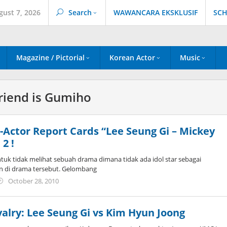
gust 7, 2026
Search
WAWANCARA EKSKLUSIF
SCH
Magazine / Pictorial
Korean Actor
Music
friend is Gumiho
l-Actor Report Cards “Lee Seung Gi – Mickey
2 !
untuk tidak melihat sebuah drama dimana tidak ada idol star sebagai
in di drama tersebut. Gelombang
by
October 28, 2010
Koreanindo
lry: Lee Seung Gi vs Kim Hyun Joong