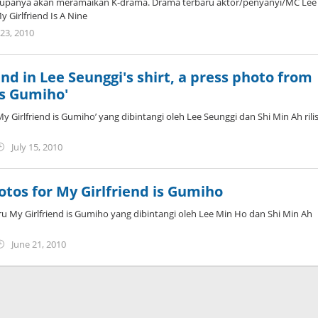
a rupanya akan meramaikan K-drama. Drama terbaru aktor/penyanyi/MC Lee
 Girlfriend Is A Nine
by
 23, 2010
Koreanindo
nd in Lee Seunggi's shirt, a press photo from
is Gumiho'
‘My Girlfriend is Gumiho’ yang dibintangi oleh Lee Seunggi dan Shi Min Ah rili
by
July 15, 2010
Koreanindo
otos for My Girlfriend is Gumiho
u My Girlfriend is Gumiho yang dibintangi oleh Lee Min Ho dan Shi Min Ah
by
June 21, 2010
Koreanindo