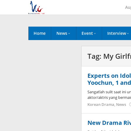
Skip
Au
to
content
Home
News
Event
Interview
Tag:
My Girl
Experts on Ido
Yoochun, 1 and 
Sangatlah sulit saat ini 
aktor/aktris yang berma
Korean Drama
,
News
New Drama Riva