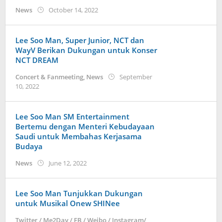
by
News
October 14, 2022
Kidihae
Lee Soo Man, Super Junior, NCT dan
WayV Berikan Dukungan untuk Konser
NCT DREAM
Concert & Fanmeeting
,
News
September
by
10, 2022
wndwnrt
Lee Soo Man SM Entertainment
Bertemu dengan Menteri Kebudayaan
Saudi untuk Membahas Kerjasama
Budaya
by
News
June 12, 2022
Kidihae
Lee Soo Man Tunjukkan Dukungan
untuk Musikal Onew SHINee
Twitter / Me2Day / FB / Weibo / Instagram/