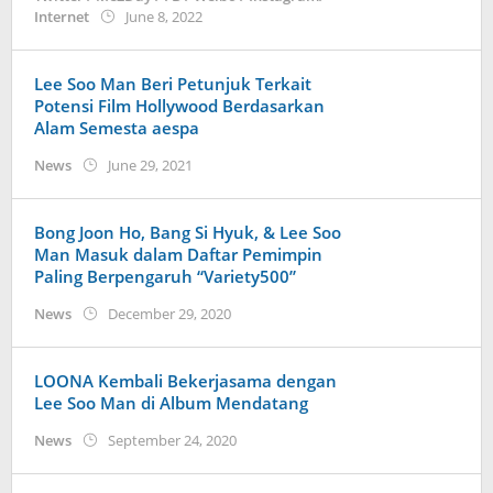
by
Internet
June 8, 2022
anisrina
Lee Soo Man Beri Petunjuk Terkait
Potensi Film Hollywood Berdasarkan
Alam Semesta aespa
by
News
June 29, 2021
wndwnrt
Bong Joon Ho, Bang Si Hyuk, & Lee Soo
Man Masuk dalam Daftar Pemimpin
Paling Berpengaruh “Variety500”
by
News
December 29, 2020
anisrina
LOONA Kembali Bekerjasama dengan
Lee Soo Man di Album Mendatang
by
News
September 24, 2020
wndwnrt