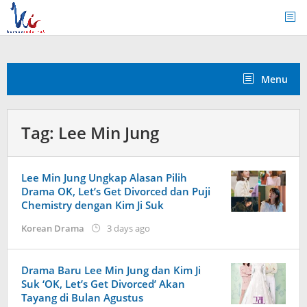
Skip
to
content
Menu
Tag:
Lee Min Jung
Lee Min Jung Ungkap Alasan Pilih
Drama OK, Let’s Get Divorced dan Puji
Chemistry dengan Kim Ji Suk
by
Korean Drama
3 days ago
Kidihae
Drama Baru Lee Min Jung dan Kim Ji
Suk ‘OK, Let’s Get Divorced’ Akan
Tayang di Bulan Agustus