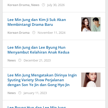
by
Korean Drama
,
News
July 30, 2026
wndwnrt
Lee Min Jung dan Kim Ji Suk Akan
Membintangi Drama Baru
by
Korean Drama
November 11, 2024
Kidihae
Lee Min Jung dan Lee Byung Hun
Menyambut Kelahiran Anak Kedua
by
News
December 21, 2023
wndwnrt
Lee Min Jung Mengatakan Dirinya Ingin
Syuting Variety Show Perjalanan
dengan Son Ye Jin dan Gong Hyo Jin
by
News
January 11, 2023
Kidihae
Lee Byung Hun dan Lee Min Jung