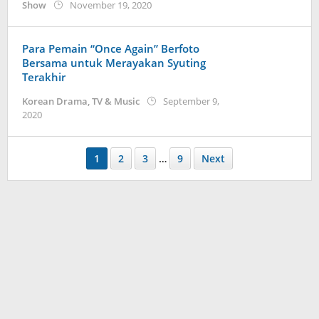
by
Show
November 19, 2020
Kidihae
Para Pemain “Once Again” Berfoto
Bersama untuk Merayakan Syuting
Terakhir
Korean Drama
,
TV & Music
September 9,
by
2020
Kidihae
1
2
3
…
9
Next