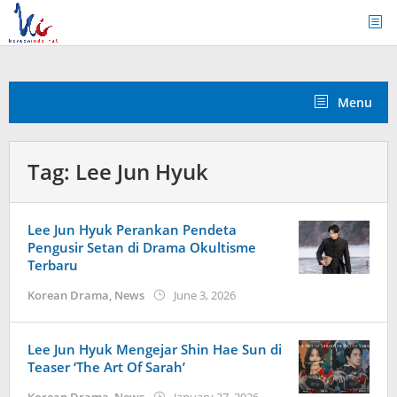
Skip
to
content
Menu
Tag:
Lee Jun Hyuk
Lee Jun Hyuk Perankan Pendeta
Pengusir Setan di Drama Okultisme
Terbaru
by
Korean Drama
,
News
June 3, 2026
wndwnrt
Lee Jun Hyuk Mengejar Shin Hae Sun di
Teaser ‘The Art Of Sarah’
by