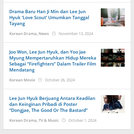
Drama Baru Han Ji Min dan Lee Jun
Hyuk ‘Love Scout’ Umumkan Tanggal
Tayang
by
Korean Drama
,
News
November 13, 2024
wndwnrt
Joo Won, Lee Jun Hyuk, dan Yoo Jae
Myung Mempertaruhkan Hidup Mereka
Sebagai “Firefighters” Dalam Trailer Film
Mendatang
by
Korean Movie
October 26, 2024
Kidihae
Lee Jun Hyuk Berjuang Antara Keadilan
dan Keinginan Pribadi di Poster
“Dongjae, The Good Or The Bastard”
by
Korean Drama
,
TV & Music
October 1, 2024
Kidihae