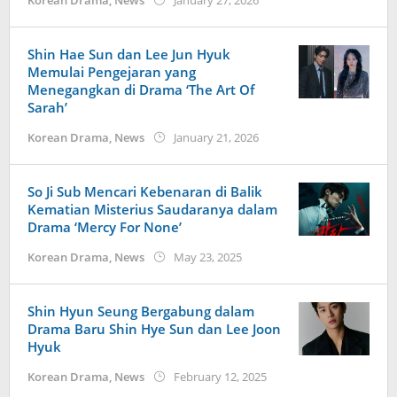
Korean Drama
,
News
January 27, 2026
wndwnrt
Shin Hae Sun dan Lee Jun Hyuk
Memulai Pengejaran yang
Menegangkan di Drama ‘The Art Of
Sarah’
by
Korean Drama
,
News
January 21, 2026
wndwnrt
So Ji Sub Mencari Kebenaran di Balik
Kematian Misterius Saudaranya dalam
Drama ‘Mercy For None’
by
Korean Drama
,
News
May 23, 2025
wndwnrt
Shin Hyun Seung Bergabung dalam
Drama Baru Shin Hye Sun dan Lee Joon
Hyuk
by
Korean Drama
,
News
February 12, 2025
wndwnrt