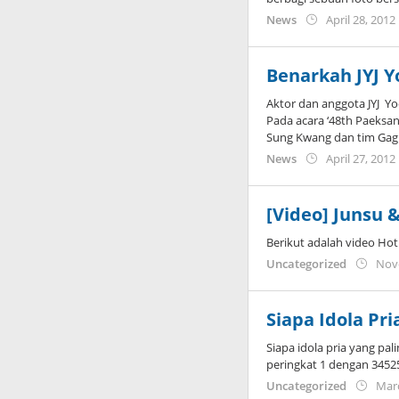
News
April 28, 2012
Benarkah JYJ 
Aktor dan anggota JYJ 
Pada acara ‘48th Paeksan
Sung Kwang dan tim Gag 
News
April 27, 2012
[Video] Junsu &
Berikut adalah video Hot
Uncategorized
Nov
Siapa Idola Pri
Siapa idola pria yang pali
peringkat 1 dengan 3452
Uncategorized
Marc