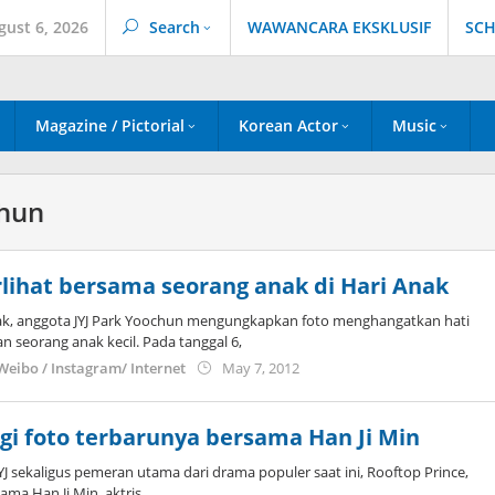
gust 6, 2026
Search
WAWANCARA EKSKLUSIF
SCH
Magazine / Pictorial
Korean Actor
Music
chun
rlihat bersama seorang anak di Hari Anak
ak, anggota JYJ Park Yoochun mengungkapkan foto menghangatkan hati
an seorang anak kecil. Pada tanggal 6,
by
 Weibo / Instagram/ Internet
May 7, 2012
Koreanindo
i foto terbarunya bersama Han Ji Min
 sekaligus pemeran utama dari drama populer saat ini, Rooftop Prince,
ama Han Ji Min, aktris