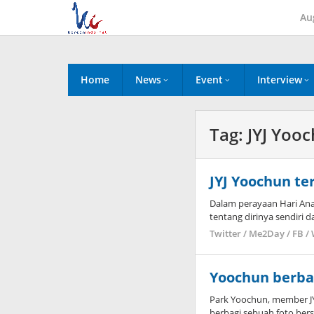
Skip
Au
to
content
Home
News
Event
Interview
Tag:
JYJ Yoo
JYJ Yoochun te
Dalam perayaan Hari An
tentang dirinya sendiri d
Twitter / Me2Day / FB /
Yoochun berbag
Park Yoochun, member JYJ
berbagi sebuah foto bers