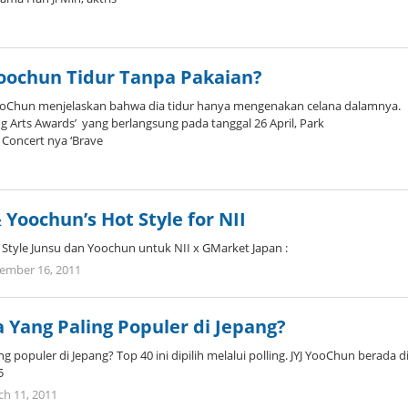
by
Koreanindo
Yoochun Tidur Tanpa Pakaian?
YooChun menjelaskan bahwa dia tidur hanya mengenakan celana dalamnya.
g Arts Awards’ yang berlangsung pada tanggal 26 April, Park
Concert nya ‘Brave
by
Koreanindo
 Yoochun’s Hot Style for NII
 Style Junsu dan Yoochun untuk NII x GMarket Japan :
by
ember 16, 2011
Koreanindo
a Yang Paling Populer di Jepang?
ng populer di Jepang? Top 40 ini dipilih melalui polling. JYJ YooChun berada d
5
by
h 11, 2011