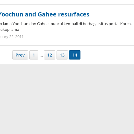
Koreanindo
 Yoochun and Gahee resurfaces
to lama Yoochun dan Gahee muncul kembali di berbagai situs portal Korea.
cukup lama
by
uary 22, 2011
Koreanindo
Prev
1
…
12
13
14