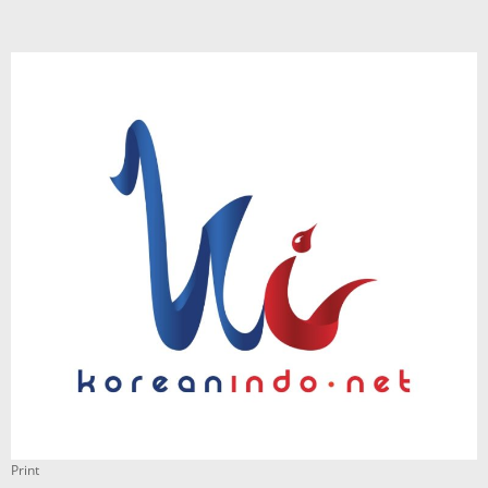
Print