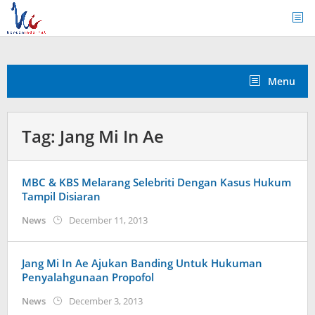
Skip
to
content
Menu
Tag:
Jang Mi In Ae
MBC & KBS Melarang Selebriti Dengan Kasus Hukum
Tampil Disiaran
by
News
December 11, 2013
Koreanindo
Jang Mi In Ae Ajukan Banding Untuk Hukuman
Penyalahgunaan Propofol
by
News
December 3, 2013
Koreanindo