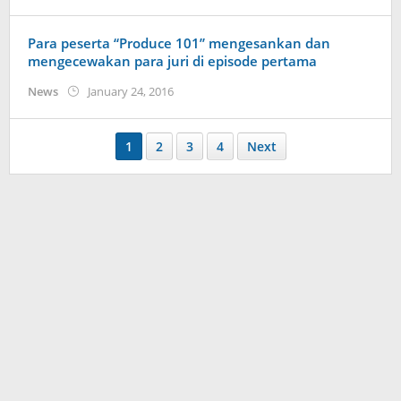
Koreanindo
Para peserta “Produce 101” mengesankan dan
mengecewakan para juri di episode pertama
by
News
January 24, 2016
Koreanindo
1
2
3
4
Next