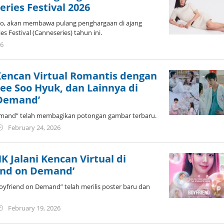
eries Festival 2026
o, akan membawa pulang penghargaan di ajang
es Festival (Canneseries) tahun ini.
by
26
Kidihae
Kencan Virtual Romantis dengan
Lee Soo Hyuk, dan Lainnya di
 Demand’
mand” telah membagikan potongan gambar terbaru.
by
February 24, 2026
wndwnrt
K Jalani Kencan Virtual di
end on Demand’
oyfriend on Demand” telah merilis poster baru dan
by
February 19, 2026
wndwnrt