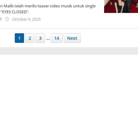
 Malik telah merilis teaser video musik untuk single
“EYES CLOSED”.
by
ST
October 9, 2025
wndwnrt
1
2
3
…
14
Next