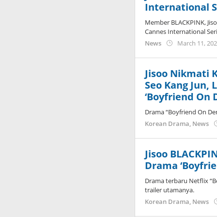
International S
Member BLACKPINK, Jiso
Cannes International Seri
News
March 11, 20
Jisoo Nikmati 
Seo Kang Jun, 
‘Boyfriend On
Drama “Boyfriend On De
Korean Drama
,
News
Jisoo BLACKPIN
Drama ‘Boyfri
Drama terbaru Netflix “B
trailer utamanya.
Korean Drama
,
News