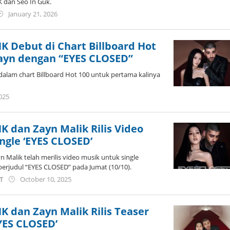
 dan Seo In Guk.
by
January 21, 2026
wndwnrt
K Debut di Chart Billboard Hot
ayn dengan “EYES CLOSED”
alam chart Billboard Hot 100 untuk pertama kalinya
by
025
anisrina
K dan Zayn Malik Rilis Video
ngle ‘EYES CLOSED’
 Malik telah merilis video musik untuk single
berjudul “EYES CLOSED” pada Jumat (10/10).
by
ST
October 10, 2025
wndwnrt
K dan Zayn Malik Rilis Teaser
YES CLOSED’