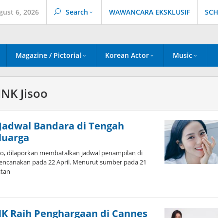
gust 6, 2026
Search
WAWANCARA EKSKLUSIF
SCH
Magazine / Pictorial
Korean Actor
Music
NK Jisoo
 Jadwal Bandara di Tengah
luarga
o, dilaporkan membatalkan jadwal penampilan di
encanakan pada 22 April. Menurut sumber pada 21
atan
by
Kidihae
NK Raih Penghargaan di Cannes