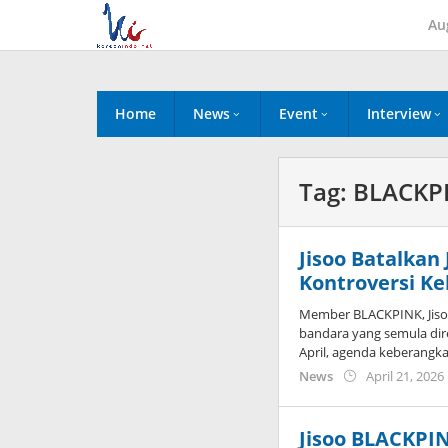
Skip
Au
to
content
Home
News
Event
Interview
Tag:
BLACKPI
Jisoo Batalkan
Kontroversi Ke
Member BLACKPINK, Jiso
bandara yang semula dir
April, agenda keberangk
News
April 21, 2026
Jisoo BLACKPI