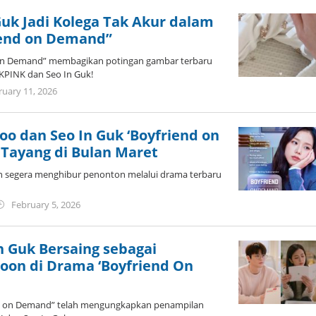
 Guk Jadi Kolega Tak Akur dalam
end on Demand”
on Demand” membagikan potingan gambar terbaru
KPINK dan Seo In Guk!
by
ruary 11, 2026
anisrina
oo dan Seo In Guk ‘Boyfriend on
Tayang di Bulan Maret
an segera menghibur penonton melalui drama terbaru
by
February 5, 2026
wndwnrt
In Guk Bersaing sebagai
oon di Drama ‘Boyfriend On
nd on Demand” telah mengungkapkan penampilan