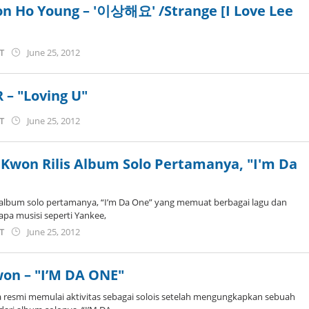
Son Ho Young – '이상해요' /Strange [I Love Lee
by
ST
June 25, 2012
Koreanindo
 – "Loving U"
by
ST
June 25, 2012
Koreanindo
 Kwon Rilis Album Solo Pertamanya, "I'm Da
s album solo pertamanya, “I’m Da One” yang memuat berbagai lagu dan
pa musisi seperti Yankee,
by
ST
June 25, 2012
Koreanindo
on – "I’M DA ONE"
 resmi memulai aktivitas sebagai solois setelah mengungkapkan sebuah