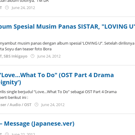
 dari album solonya, “I’M DA
by
ST
June 24, 2012
Koreanindo
lbum Spesial Musim Panas SISTAR, "LOVING U
nyambut musim panas dengan album spesial ‘LOVING U”. Setelah dirilisnya
ta Soyu dan teaser foto Bora
by
ST
,
SBS Inkigayo
June 24, 2012
Koreanindo
 "Love…What To Do" (OST Part 4 Drama
ignity')
ilis single berjudul “Love…What To Do” sebagai OST Part 4 Drama
rti berikut ini :
by
ser / Audio / OST
June 24, 2012
Koreanindo
 Message (Japanese.ver)
by
ST
June 22, 2012