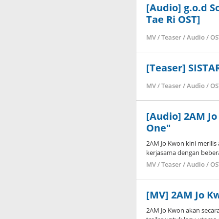
[Audio] g.o.d 
Tae Ri OST]
MV / Teaser / Audio / O
[Teaser] SISTAR
MV / Teaser / Audio / O
[Audio] 2AM Jo
One"
2AM Jo Kwon kini merili
kerjasama dengan bebera
MV / Teaser / Audio / O
[MV] 2AM Jo Kw
2AM Jo Kwon akan secara