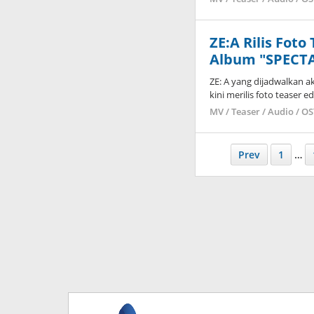
ZE:A Rilis Foto
Album "SPECT
ZE: A yang dijadwalkan 
kini merilis foto teaser
MV / Teaser / Audio / O
Prev
1
…