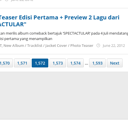
Koreanindo
 Teaser Edisi Pertama + Preview 2 Lagu dari
ACTULAR"
akan merilis album comeback bertajuk ‘SPECTACTULAR‘ pada 4 Juli mendatan
 edisi pertama yang menampilkan
b
ST
,
New Album / Tracklist / Jacket Cover / Photo Teaser
June 22, 2012
K
1,570
1,571
1,572
1,573
1,574
…
1,593
Next