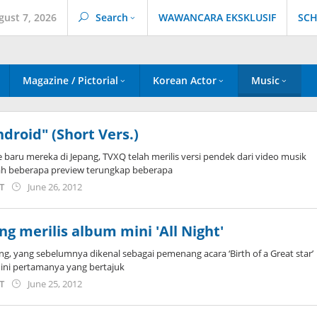
gust 7, 2026
Search
WAWANCARA EKSKLUSIF
SCH
Magazine / Pictorial
Korean Actor
Music
droid" (Short Vers.)
e baru mereka di Jepang, TVXQ telah merilis versi pendek dari video musik
lah beberapa preview terungkap beberapa
by
ST
June 26, 2012
Koreanindo
g merilis album mini 'All Night'
, yang sebelumnya dikenal sebagai pemenang acara ‘Birth of a Great star’
mini pertamanya yang bertajuk
by
ST
June 25, 2012
Koreanindo