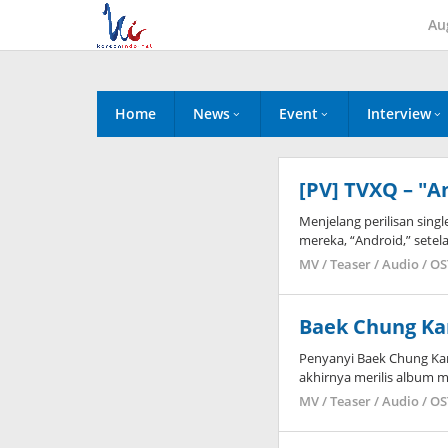
Skip
Au
to
content
Home
News
Event
Interview
[PV] TVXQ – "An
Menjelang perilisan singl
mereka, “Android,” sete
MV / Teaser / Audio / O
Baek Chung Kan
Penyanyi Baek Chung Kang
akhirnya merilis album 
MV / Teaser / Audio / O