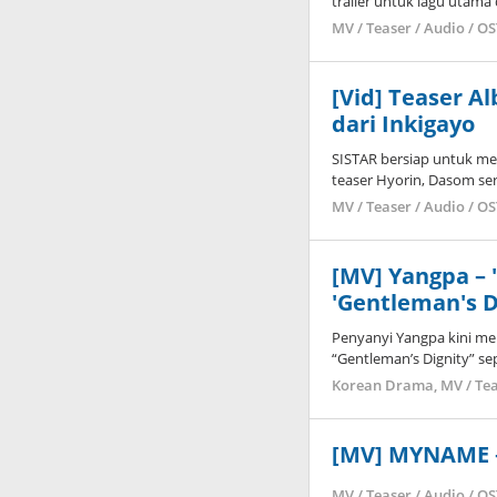
trailer untuk lagu utama
MV / Teaser / Audio / O
[Vid] Teaser A
dari Inkigayo
SISTAR bersiap untuk me
teaser Hyorin, Dasom ser
MV / Teaser / Audio / O
[MV] Yangpa –
'Gentleman's D
Penyanyi Yangpa kini mer
“Gentleman’s Dignity” sepe
Korean Drama
,
MV / Tea
[MV] MYNAME –
MV / Teaser / Audio / O