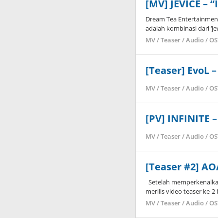
[MV] JEVICE – “I
Dream Tea Entertainment,
adalah kombinasi dari ‘jewe
MV / Teaser / Audio / O
[Teaser] EvoL –
MV / Teaser / Audio / O
[PV] INFINITE –
MV / Teaser / Audio / O
[Teaser #2] AOA
Setelah memperkenalkan 
merilis video teaser ke-2
MV / Teaser / Audio / O