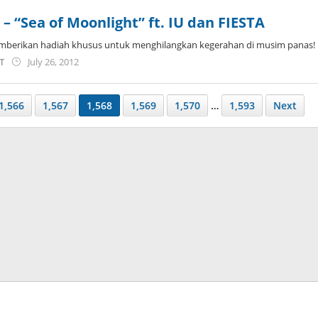
– “Sea of Moonlight” ft. IU dan FIESTA
berikan hadiah khusus untuk menghilangkan kegerahan di musim panas!
by
ST
July 26, 2012
Koreanindo
1,566
1,567
1,568
1,569
1,570
…
1,593
Next