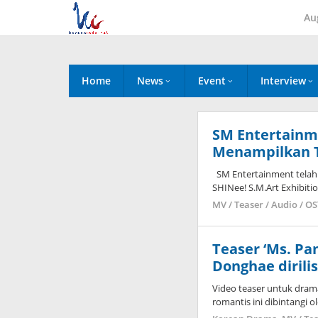
Skip
Au
to
content
Home
News
Event
Interview
SM Entertainme
Menampilkan 
SM Entertainment telah 
SHINee! S.M.Art Exhibiti
MV / Teaser / Audio / O
Teaser ‘Ms. Pa
Donghae dirili
Video teaser untuk drama
romantis ini dibintangi 