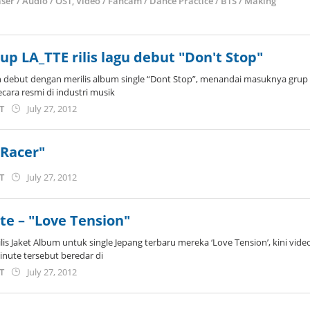
ser / Audio / OST
,
Video / Fancam / Dance Practice / BTS / Making
reanindo
oup LA_TTE rilis lagu debut "Don't Stop"
n debut dengan merilis album single “Dont Stop”, menandai masuknya grup
ara resmi di industri musik
by
ST
July 27, 2012
Koreanindo
"Racer"
by
ST
July 27, 2012
Koreanindo
te – "Love Tension"
is Jaket Album untuk single Jepang terbaru mereka ‘Love Tension’, kini vide
inute tersebut beredar di
by
ST
July 27, 2012
Koreanindo