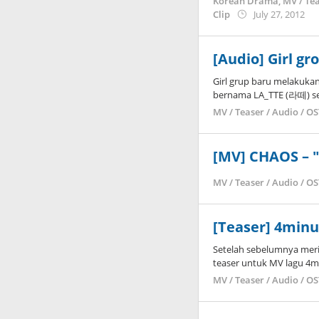
Korean Drama
,
MV / Tea
by
Clip
July 27, 2012
Ko
[Audio] Girl gr
Girl grup baru melakuka
bernama LA_TTE (라떼) sec
MV / Teaser / Audio / O
[MV] CHAOS – 
MV / Teaser / Audio / O
[Teaser] 4minu
Setelah sebelumnya meril
teaser untuk MV lagu 4m
MV / Teaser / Audio / O