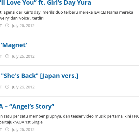
’ll Love You” ft. Girl’s Day Yura
 agensi dari Girl’s day, merilis duo terbaru mereka JEVICE! Nama mereka
lry’ dan ‘voice’ , terdiri
by
ST
July 26, 2012
Koreanindo
 'Magnet'
by
ST
July 26, 2012
Koreanindo
 "She's Back" [Japan vers.]
by
ST
July 26, 2012
Koreanindo
 – “Angel’s Story”
satu per satu member grupnya, dan teaser video musik pertama, kini FN
 bertajuk“AOA 1st Single
by
ST
July 26, 2012
Koreanindo