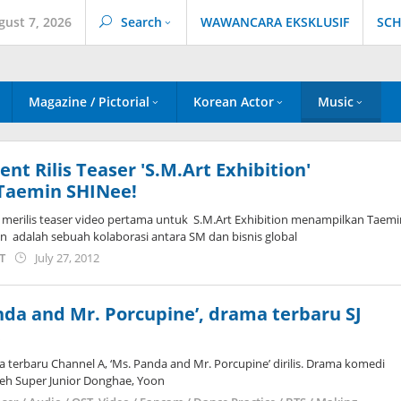
gust 7, 2026
Search
WAWANCARA EKSKLUSIF
SCH
Magazine / Pictorial
Korean Actor
Music
nt Rilis Teaser 'S.M.Art Exhibition'
Taemin SHINee!
merilis teaser video pertama untuk S.M.Art Exhibition menampilkan Taem
on adalah sebuah kolaborasi antara SM dan bisnis global
by
ST
July 27, 2012
Koreanindo
nda and Mr. Porcupine’, drama terbaru SJ
s
 terbaru Channel A, ‘Ms. Panda and Mr. Porcupine’ dirilis. Drama komedi
oleh Super Junior Donghae, Yoon