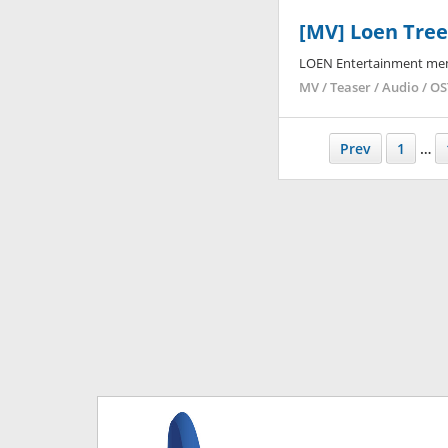
[MV] Loen Tree 
LOEN Entertainment mem
MV / Teaser / Audio / O
Prev
1
…