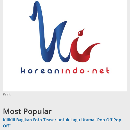
Print
Most Popular
KiiiKiii Bagikan Foto Teaser untuk Lagu Utama “Pop Off Pop
Off”