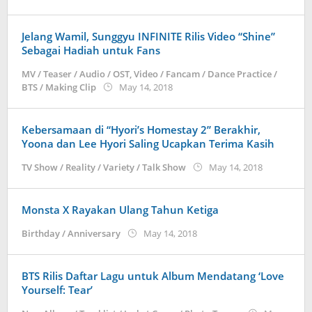
Kidihae
Jelang Wamil, Sunggyu INFINITE Rilis Video “Shine”
Sebagai Hadiah untuk Fans
MV / Teaser / Audio / OST
,
Video / Fancam / Dance Practice /
by
BTS / Making Clip
May 14, 2018
Kidihae
Kebersamaan di “Hyori’s Homestay 2” Berakhir,
Yoona dan Lee Hyori Saling Ucapkan Terima Kasih
by
TV Show / Reality / Variety / Talk Show
May 14, 2018
Kidihae
Monsta X Rayakan Ulang Tahun Ketiga
by
Birthday / Anniversary
May 14, 2018
Kidihae
BTS Rilis Daftar Lagu untuk Album Mendatang ‘Love
Yourself: Tear’