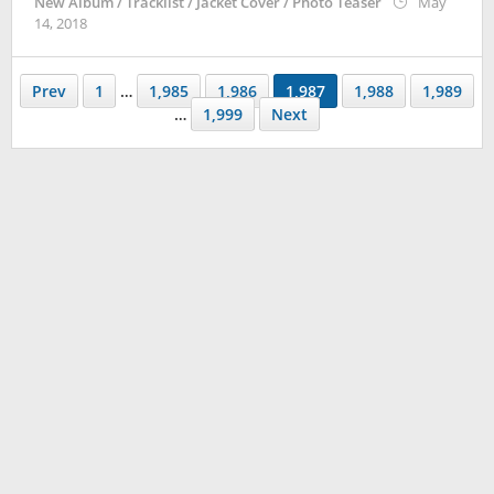
New Album / Tracklist / Jacket Cover / Photo Teaser
May
by
14, 2018
Kidihae
Prev
1
…
1,985
1,986
1,987
1,988
1,989
…
1,999
Next