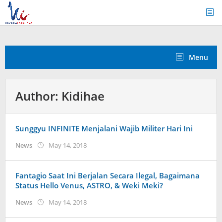
Skip
to
content
Menu
Author:
Kidihae
Sunggyu INFINITE Menjalani Wajib Militer Hari Ini
by
News
May 14, 2018
Kidihae
Fantagio Saat Ini Berjalan Secara Ilegal, Bagaimana
Status Hello Venus, ASTRO, & Weki Meki?
by
News
May 14, 2018
Kidihae