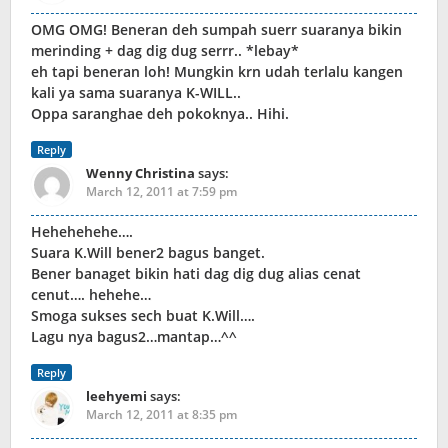
OMG OMG! Beneran deh sumpah suerr suaranya bikin
merinding + dag dig dug serrr.. *lebay*
eh tapi beneran loh! Mungkin krn udah terlalu kangen
kali ya sama suaranya K-WILL..
Oppa saranghae deh pokoknya.. Hihi.
Reply
Wenny Christina
says:
March 12, 2011 at 7:59 pm
Hehehehehe….
Suara K.Will bener2 bagus banget.
Bener banaget bikin hati dag dig dug alias cenat
cenut…. hehehe…
Smoga sukses sech buat K.Will….
Lagu nya bagus2…mantap…^^
Reply
leehyemi
says:
March 12, 2011 at 8:35 pm