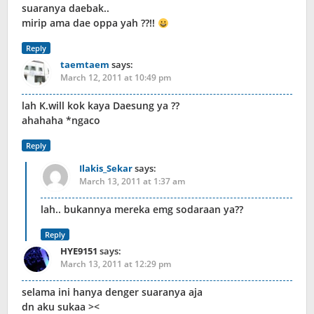
suaranya daebak..
mirip ama dae oppa yah ??!!
Reply
taemtaem
says:
March 12, 2011 at 10:49 pm
lah K.will kok kaya Daesung ya ??
ahahaha *ngaco
Reply
Ilakis_Sekar
says:
March 13, 2011 at 1:37 am
lah.. bukannya mereka emg sodaraan ya??
Reply
HYE9151
says:
March 13, 2011 at 12:29 pm
selama ini hanya denger suaranya aja
dn aku sukaa ><