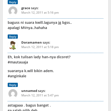
Reply
grace
says:
March 12, 2011 at 5:16 pm
baguss ni suara kwill.lagunya jg bgss..
apalagi MVnya..hahaha
Reply
Doramamen
says:
March 12, 2011 at 5:18 pm
Eh, kok tulisan lady han-nya dicoret?
#mautauaja
suaranya k.will bikin adem.
#anginkale
Reply
unnamed
says:
March 12, 2011 at 5:47 pm
astagaaa . bagus banget .
ga salah pilih deh .