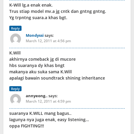
K-Will lg.a enak enak.
Trus stiap model mv.a jg cntk dan gntng gntng.
Yg trpntng suara.a khas bgt.
Reply
Mondyssi
says:
March 12, 2011 at 4:56 pm
K.Will
akhirnya comeback jg di mucore
hbs suaranya dy khas bngt
makanya aku suka sama K.Will
apalagi bawain soundtrack shining inheritance
Reply
annyeong..
says:
March 12, 2011 at 4:59 pm
suaranya K.WILL mang bagus..
lagunya nya juga enak, easy listening…
oppa FIGHTING!!!