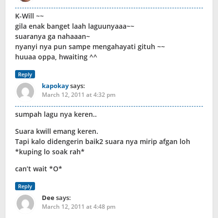
K-Will ~~
gila enak banget laah laguunyaaa~~
suaranya ga nahaaan~
nyanyi nya pun sampe mengahayati gituh ~~
huuaa oppa, hwaiting ^^
Reply
kapokay
says:
March 12, 2011 at 4:32 pm
sumpah lagu nya keren..
Suara kwill emang keren.
Tapi kalo didengerin baik2 suara nya mirip afgan loh
*kuping lo soak rah*
can’t wait *O*
Reply
Dee
says:
March 12, 2011 at 4:48 pm