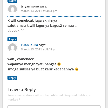
Reply
triyanisone
says:
March 13, 2011 at 3:33 pm
K.will comebcak juga akhirnya
salut amau k.will lagunya bagus2 semua ..
daebak ^^
Reply
Yuan laura
says:
March 13, 2011 at 8:48 pm
wah , comeback ..
wajahnya menghayati banget
smoga sukses ya buat karir kedepannya
Reply
Leave a Reply
Your email address will not be published.
Required fields are
marked
*