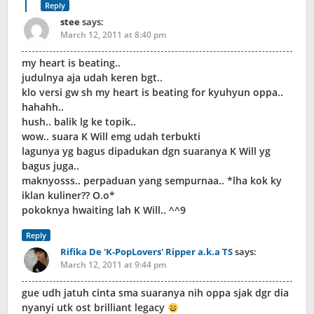
Reply
stee
says:
March 12, 2011 at 8:40 pm
my heart is beating..
judulnya aja udah keren bgt..
klo versi gw sh my heart is beating for kyuhyun oppa..
hahahh..
hush.. balik lg ke topik..
wow.. suara K Will emg udah terbukti
lagunya yg bagus dipadukan dgn suaranya K Will yg
bagus juga..
maknyosss.. perpaduan yang sempurnaa.. *lha kok ky
iklan kuliner?? O.o*
pokoknya hwaiting lah K Will.. ^^9
Reply
Rifika De 'K-PopLovers' Ripper a.k.a TS
says:
March 12, 2011 at 9:44 pm
gue udh jatuh cinta sma suaranya nih oppa sjak dgr dia
nyanyi utk ost brilliant legacy