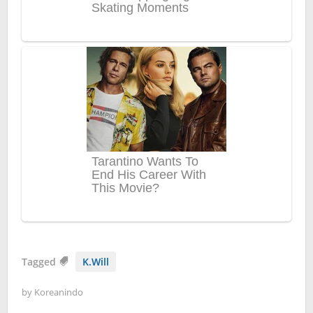
Tagged
K.Will
by
Koreanindo