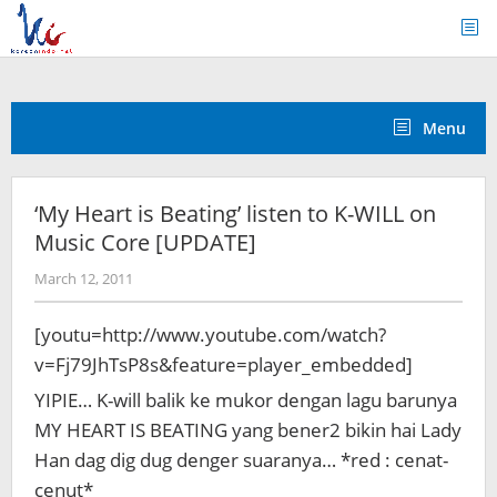
Skip
to
content
Menu
‘My Heart is Beating’ listen to K-WILL on
Music Core [UPDATE]
by
March 12, 2011
Koreanindo
[youtu=http://www.youtube.com/watch?
v=Fj79JhTsP8s&feature=player_embedded]
YIPIE… K-will balik ke mukor dengan lagu barunya
MY HEART IS BEATING yang bener2 bikin hai Lady
Han dag dig dug denger suaranya… *red : cenat-
cenut*