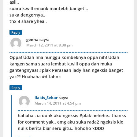
asli..
suara k.will emank mantebh banget…
suka dengernya..
thx 4 share yhea..
Reply
geena
says:
March 12, 2011 at 8:38 pm
Oppa! Udah lma nunggu kombeknya oppa nih! Udah
kangen sama suara lembut k.will oppa dan muka
gantengnyaa! #plak Perasaan lady han ngeksis banget
yak?? Huahaha #ditabok
Reply
Ilakis_Sekar
says:
March 14, 2011 at 4:54 pm
hahaha.. ia donk aku ngeksis #plak hehehe.. thanks
for comment yak.. emg aku suka rada2 ngeksis klo
nulis berita biar seru gitu.. hohoho xDDD