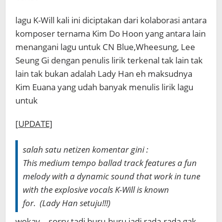
lagu K-Will kali ini diciptakan dari kolaborasi antara
komposer ternama Kim Do Hoon yang antara lain
menangani lagu untuk CN Blue,Wheesung, Lee
Seung Gi dengan penulis lirik terkenal tak lain tak
lain tak bukan adalah Lady Han eh maksudnya
Kim Euana yang udah banyak menulis lirik lagu
untuk
[
UPDATE]
salah satu netizen komentar gini :
This medium tempo ballad track features a fun
melody with a dynamic sound that work in tune
with the explosive vocals K-Will is known
for. (Lady Han setuju!!!)
wokay… sorry tadi buru-buru jadi rada-rada gak