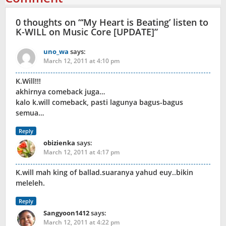
0 thoughts on “
‘My Heart is Beating’ listen to
K-WILL on Music Core [UPDATE]
”
uno_wa
says:
March 12, 2011 at 4:10 pm
K.Will!!!
akhirnya comeback juga…
kalo k.will comeback, pasti lagunya bagus-bagus
semua…
Reply
obizienka
says:
March 12, 2011 at 4:17 pm
K.will mah king of ballad.suaranya yahud euy..bikin
meleleh.
Reply
Sangyoon1412
says:
March 12, 2011 at 4:22 pm