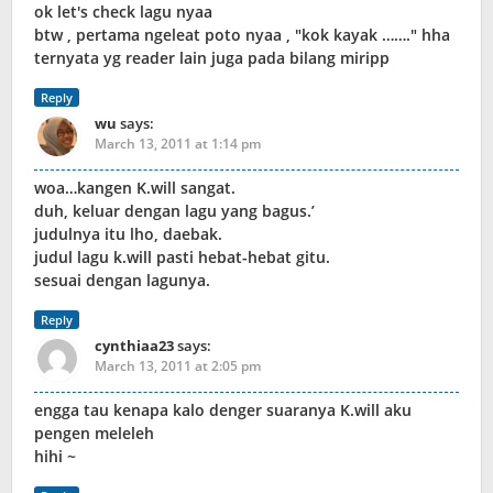
ok let's check lagu nyaa
btw , pertama ngeleat poto nyaa , "kok kayak ……." hha
ternyata yg reader lain juga pada bilang miripp
Reply
wu
says:
March 13, 2011 at 1:14 pm
woa…kangen K.will sangat.
duh, keluar dengan lagu yang bagus.’
judulnya itu lho, daebak.
judul lagu k.will pasti hebat-hebat gitu.
sesuai dengan lagunya.
Reply
cynthiaa23
says:
March 13, 2011 at 2:05 pm
engga tau kenapa kalo denger suaranya K.will aku
pengen meleleh
hihi ~