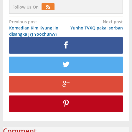
Follow Us On
Post
Previous post
Next post
Komedian Kim Kyung Jin
Yunho TVXQ pakai sorban
navigation
disangka JYJ Yoochun???
Comment