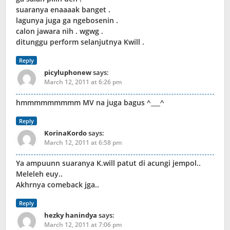
suaranya enaaaak banget .
lagunya juga ga ngebosenin .
calon jawara nih . wgwg .
ditunggu perform selanjutnya Kwill .
Reply
picyluphonew
says:
March 12, 2011 at 6:26 pm
hmmmmmmmmm MV na juga bagus ^___^
Reply
KorinaKordo
says:
March 12, 2011 at 6:58 pm
Ya ampuunn suaranya K.will patut di acungi jempol..
Meleleh euy..
Akhrnya comeback jga..
Reply
hezky hanindya
says:
March 12, 2011 at 7:06 pm